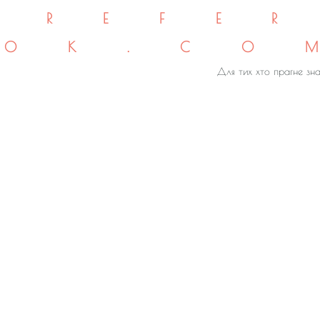
REFE
OK.CO
Для тих хто прагне зна