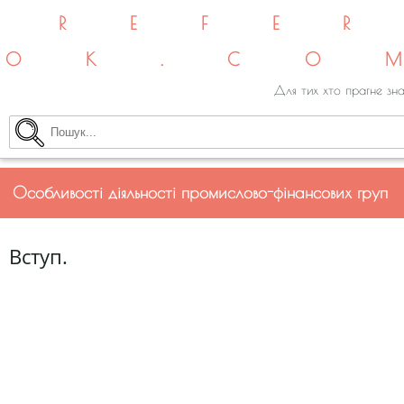
REFE
OK.CO
Для тих хто прагне зна
Особливості діяльності промислово-фінансових груп
Вступ.