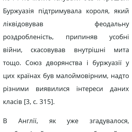
Буржуазія підтримувала короля, який
лікві­довував феодальну
роздробленість, припиняв усобні
війни, скасовував внутрішні мита
тощо. Союз дворянства і буржуазії у
цих країнах був малоймовірним, надто
різними виявилися інтереси даних
класів [3, c. 315].
В Англії, як уже згадувалося,