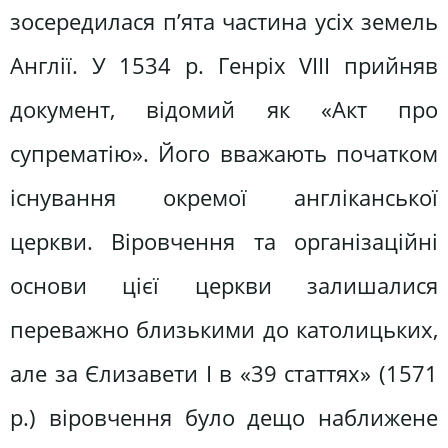
зосередилася п’ята частина усіх земель
Англії. У 1534 р. Генріх VIII прийняв
документ, відомий як «Акт про
супрематію». Його вважають початком
існування окремої англіканської
церкви. Віровчення та організаційні
основи цієї церкви залишалися
переважно близькими до католицьких,
але за Єлизавети І в «39 статтях» (1571
р.) віровчення було дещо наближене