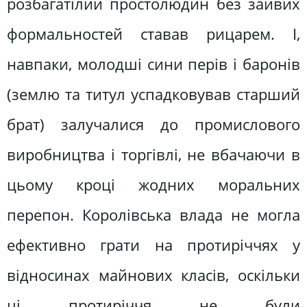
розбагатілий простолюдин без зайвих
формальностей ставав рицарем. І,
навпаки, молодші сини перів і баронів
(землю та титул успадковував старший
брат) залучалися до промислового
виробництва і торгівлі, не вбачаючи в
цьому кроці жодних моральних
перепон. Королівська влада не могла
ефективно грати на протиріччях у
відносинах майнових класів, оскільки
ці протиріччя не були