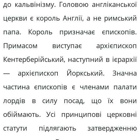
до кальвінізму. Головою англіканської
церкви є король Англії, а не римський
папа. Король призначає єпископів.
Примасом виступає архієпископ
Кентерберійський, наступний в ієрархії
— архієпископ Йоркський. Значна
частина єпископів є членами палати
лордів в силу посад, що їх вони
обіймають. Усі принципові церковні
статути підлягають затвер­дженню