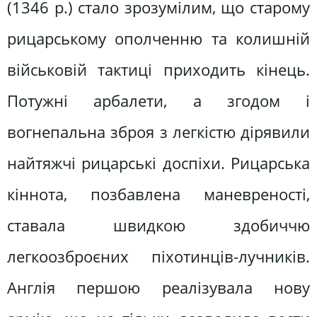
(1346 р.) стало зрозумілим, що старому
рицарському ополченню та колишній
військовій тактиці приходить кінець.
Потужні арбалети, а згодом і
вогнепальна зброя з легкістю дірявили
найтяжчі рицарські доспіхи. Рицарська
кіннота, позбавлена маневреності,
ставала швидкою здобиччю
легкоозброєних піхотинців-лучників.
Англія першою реалізувала нову