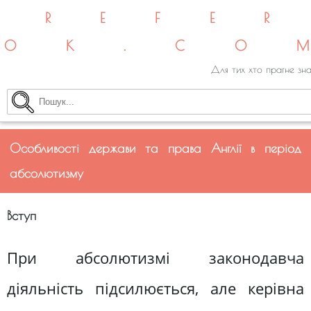
REFE
OK.CO
Для тих хто прагне зна
Особливості держави та права Англії в період
абсолютизму
Вступ
При абсолютизмі законодавча
діяльність підсилюється, але керівна