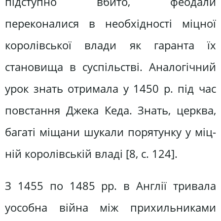
підступно вбито, феодали
переконалися в необхідності міцної
королівської влади як гаранта їх
становища в су­спільстві. Аналогічний
урок знать отримала у 1450 р. під час
повстан­ня Джека Кеда. Знать, церква,
багаті міщани шукали порятунку у міц­
ній королівській владі [8, c. 124].
З 1455 по 1485 pp. в Англії тривала
уособна війна між прихильниками