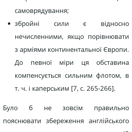
самоврядування;
збройні сили є відносно
нечисленними, якщо порівнювати
з ар­міями континентальної Європи.
До певної міри ця обставина
компен­сується сильним флотом, в
т. ч. і каперським [7, c. 265-266].
Було б не зовсім правильно
пояснювати збереження англійського