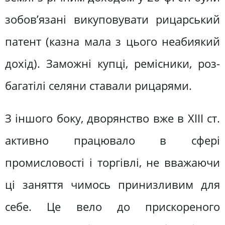
зобов’язані викуповувати рицарський
патент (казна мала з цього неабиякий
дохід). Заможні купці, ремісники, роз­
багатілі селяни ставали рицарями.
З іншого боку, дворянство вже в XIII ст.
активно працювало в сфе­рі
промисловості і торгівлі, не вважаючи
ці заняття чимось принизли­вим для
себе. Це вело до прискореного