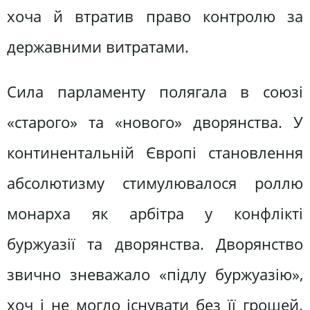
хоча й втратив право контролю за
державними витратами.
Сила парламенту полягала в союзі
«старого» та «нового» дворян­ства. У
континентальній Європі становлення
абсолютизму стимулю­валося роллю
монарха як арбітра у конфлікті
буржуазії та дворянства. Дворянство
звично зневажало «підлу буржуазію»,
хоч і не могло існувати без її грошей.