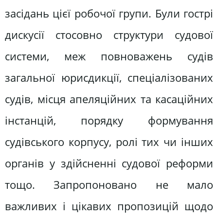
засідань цієї робочої групи. Були гострі
дискусії стосовно структури су­дової
системи, меж повноважень судів
загальної юрисдикції, спеціалізованих
судів, місця апеляційних та ка­саційних
інстанцій, порядку форму­вання
судівського корпусу, ролі тих чи інших
органів у здійсненні судової ре­форми
тощо. Запропоновано не мало
важливих і цікавих пропозицій щодо