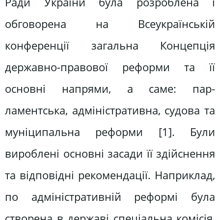
Ради Ук­раїни була розроблена і
обговорена на Всеукраїнській
конференції загальна Концепція
державно-правової рефор­ми та її
основні напрями, а саме: пар­
ламентська, адміністративна, судова та
муніципальна реформи [1]. Були
вироблені основні засади її здійснен­ня
та відповідні рекомендації. Напри­клад,
по адміністративній реформі була
створена в державі спеціальна комісія,