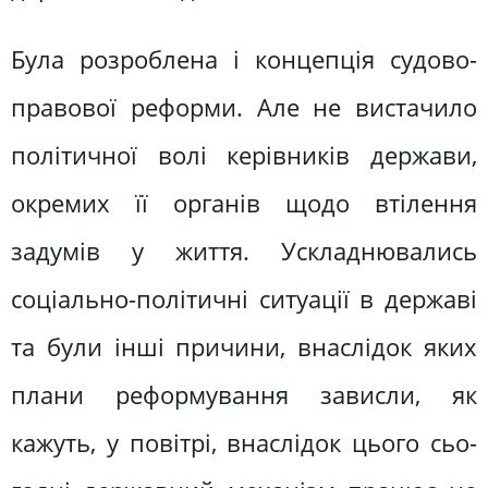
Була розроблена і концепція судо­во-
правової реформи. Але не вистачи­ло
політичної волі керівників держа­ви,
окремих її органів щодо втілення
задумів у життя. Ускладнювались
соціально-політичні ситуації в дер­жаві
та були інші причини, внаслідок яких
плани реформування зависли, як
кажуть, у повітрі, внаслідок цього сьо­