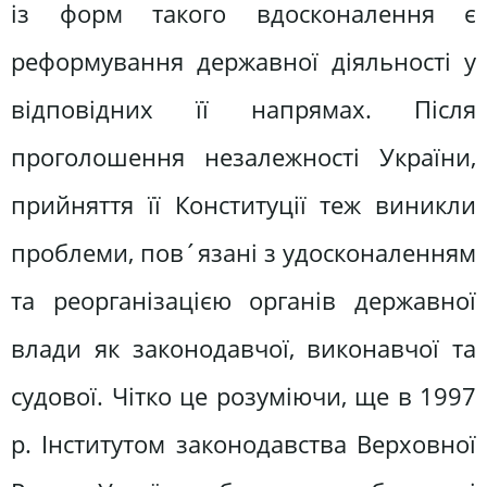
із форм такого вдос­коналення є
реформування державної діяльності у
відповідних її напрямах. Після
проголошення незалежності України,
прийняття її Конституції теж виникли
проблеми, пов´язані з удосконаленням
та реорганізацією органів державної
влади як законо­давчої, виконавчої та
судової. Чітко це розуміючи, ще в 1997
р. Інститутом законодавства Верховної