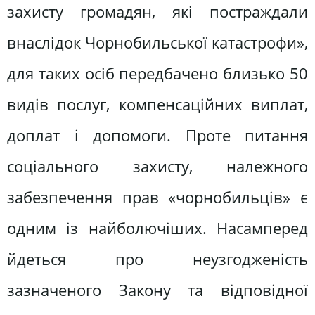
захисту громадян, які постраждали
внаслідок Чорнобильської катастро­фи»,
для таких осіб передбачено близько 50
видів послуг, компен­саційних виплат,
доплат і допомоги. Проте питання
соціального захисту, належного
забезпечення прав «чорно­бильців» є
одним із найболючіших. Насамперед
йдеться про неузгодже­ність
зазначеного Закону та відповід­ної