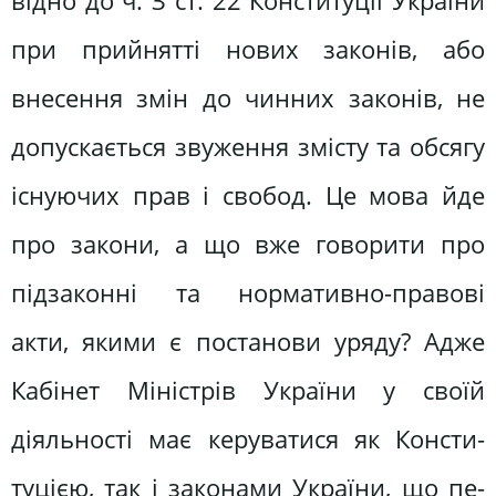
відно до ч. З ст. 22 Конституції України
при прийнятті нових законів, або
внесення змін до чинних законів, не
допускається звуження змісту та обсягу
існуючих прав і свобод. Це мо­ва йде
про закони, а що вже говорити про
підзаконні та нормативно-правові
акти, якими є постанови уряду? Адже
Кабінет Міністрів України у своїй
діяльності має керуватися як Консти­
туцією, так і законами України, що пе­