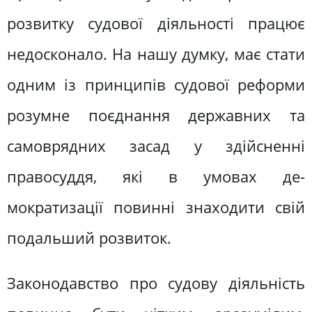
розвитку судової діяльності працює
недосконало. На нашу думку, має стати
одним із принципів судової реформи
розумне поєднання держав­них та
самоврядних засад у здій­сненні
правосуддя, які в умовах де­
мократизації повинні знаходити свій
подальший розвиток.
Законодавство про судову діяль­ність