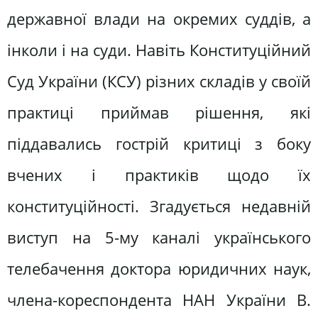
державної влади на окремих суддів, а
інколи і на суди. Навіть Кон­ституційний
Суд України (КСУ) різних складів у своїй
практиці прий­мав рішення, які
піддавались гострій критиці з боку
вчених і практиків що­до їх
конституційності. Згадується не­давній
виступ на 5-му каналі україн­ського
телебачення доктора юридич­них наук,
члена-кореспондента НАН України В.