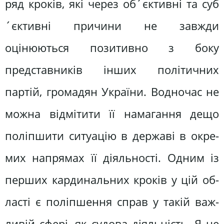
ряд кроків, які через об´єк­тивні та суб
´єктивні причини не завжди
оцінюються позитивно з боку
представників інших політичних
партій, громадян України. Водночас не
можна відмітити її намагання дещо
поліпшити ситуацію в державі в окре­
мих напрямах її діяльності. Одним із
перших кардинальних кроків у цій об­
ласті є поліпшення справ у такій важ­
ливій сфері, як судова діяльність. Я не