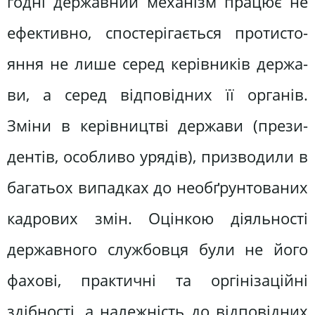
годні державний механізм працює не
ефективно, спостерігається протисто­
яння не лише серед керівників держа­
ви, а серед відповідних її органів.
Зміни в керівництві держави (прези­
дентів, особливо урядів), призводили в
багатьох випадках до необґрунтованих
кадрових змін. Оцінкою діяль­ності
державного службовця були не його
фахові, практичні та оргінізаційні
здібності, а належність до відпо­відних