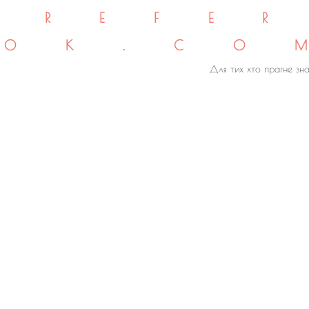
REFE
OK.CO
Для тих хто прагне зна