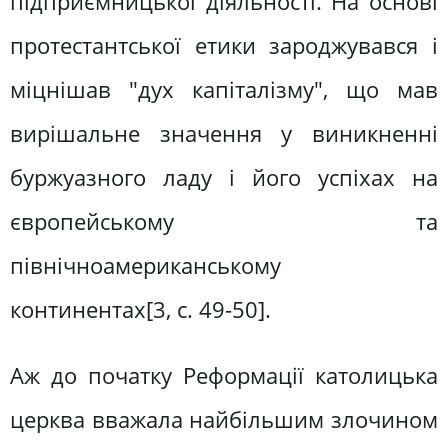
підприємницької діяльності. На основі
протестантської етики зароджувався і
міцнішав "дух капіталізму", що мав
вирішальне значення у виникненні
буржуазного ладу і його успіхах на
європейському та
північноамериканському
континентах[3, c. 49-50].
Аж до початку Реформації католицька
церква вважала найбільшим злочином