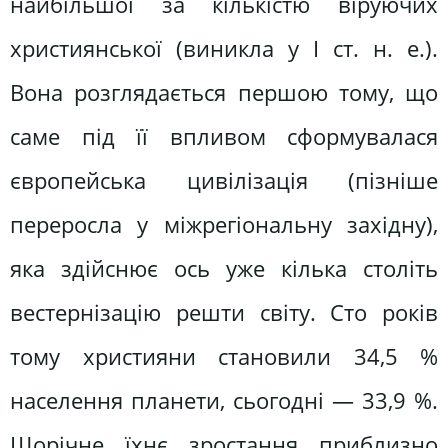
найбільшої за кількістю віруючих
християнської (виникла у І ст. н. е.).
Вона розглядається першою тому, що
саме під її впливом сформувалася
європейська цивілізація (пізніше
переросла у міжрегіональну західну),
яка здійснює ось уже кілька століть
вестернізацію решти світу. Сто років
тому християни становили 34,5 %
населення планети, сьогодні — 33,9 %.
Щорічне їхнє зростання приблизно