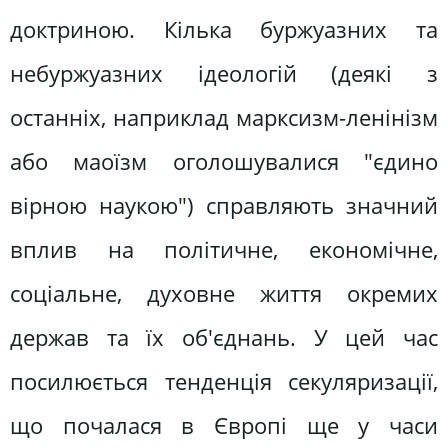
доктриною. Кілька буржуазних та
небуржуазних ідеологій (деякі з
останніх, наприклад марксизм-ленінізм
або маоїзм оголошувалися "єдино
вірною наукою") справляють значний
вплив на політичне, економічне,
соціальне, духовне життя окремих
держав та їх об'єднань. У цей час
посилюється тенденція секуляризації,
що почалася в Європі ще у часи