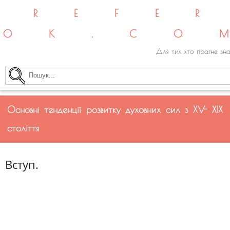
REFE
OK.CO
Для тих хто прагне зна
Основні тенденції розвитку духовних сил з XV- XIX
століття
Вступ.