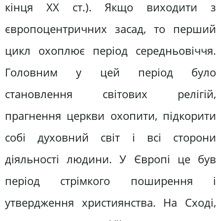
кінця XX ст.). Якщо виходити з
європоцентричних засад, то перший
цикл охоплює період середньовіччя.
Головним у цей період було
становлення світових релігій,
прагнення церкви охопити, підкорити
собі духовний світ і всі сторони
діяльності людини. У Європі це був
період стрімкого поширення і
утвердження християнства. На Сході,