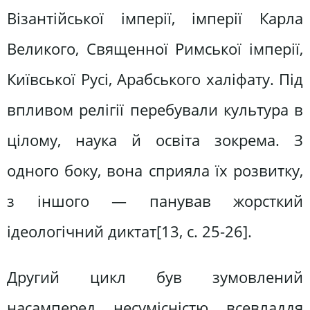
Візантійської імперії, імперії Карла
Великого, Священної Римської імперії,
Київської Русі, Арабського халіфату. Під
впливом релігії перебували культура в
цілому, наука й освіта зокрема. З
одного боку, вона сприяла їх розвитку,
з іншого — панував жорсткий
ідеологічний диктат[13, c. 25-26].
Другий цикл був зумовлений
насамперед несумісністю всевладдя