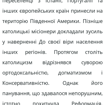
переселенці з Іспанії, Португалії та
інших європейських країн принесли на
територію Південної Америки. Пізніше
католицькі місіонери докладали зусиль
у наверненні До своєї віри населення
інших регіонів. Протягом століть
католицизм відрізнявся суворою
ортодоксальністю, догматизмом і
Консервативністю. Однак його
панування, що здавалося непорушним,
істотно похитнула Реформація.