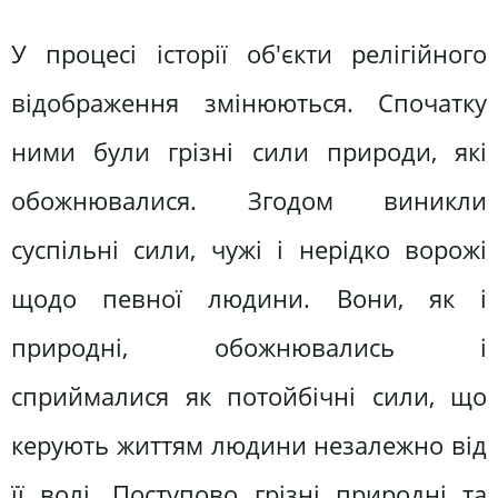
У процесі історії об'єкти релігійного
відображення змінюються. Спочатку
ними були грізні сили природи, які
обожнювалися. Згодом виникли
суспільні сили, чужі і нерідко ворожі
щодо певної людини. Вони, як і
природні, обожнювались і
сприймалися як потойбічні сили, що
керують життям людини незалежно від
її волі. Поступово грізні природні та