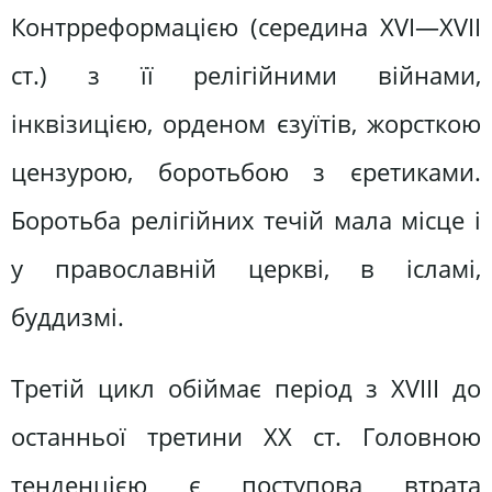
Контрреформацією (середина XVI—XVII
ст.) з її релігійними війнами,
інквізицією, орденом єзуїтів, жорсткою
цензурою, боротьбою з єретиками.
Боротьба релігійних течій мала місце і
у православній церкві, в ісламі,
буддизмі.
Третій цикл обіймає період з XVIII до
останньої третини XX ст. Головною
тенденцією є поступова втрата