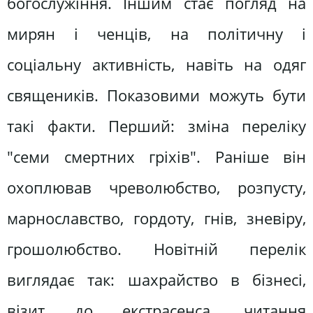
богослужіння. Іншим стає погляд на
мирян і ченців, на політичну і
соціальну активність, навіть на одяг
священиків. Показовими можуть бути
такі факти. Перший: зміна переліку
"семи смертних гріхів". Раніше він
охоплював чреволюбство, розпусту,
марнославство, гордоту, гнів, зневіру,
грошолюбство. Новітній перелік
виглядає так: шахрайство в бізнесі,
візит до екстрасенса, читання