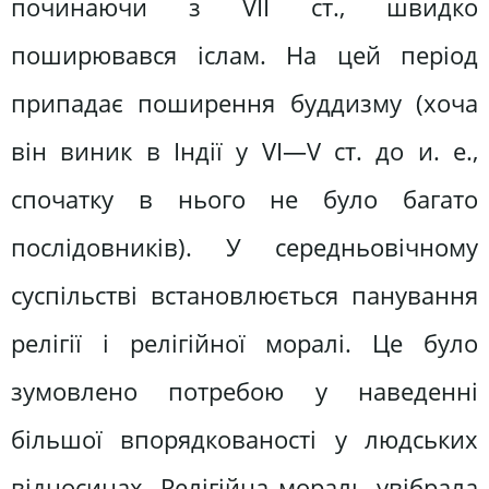
починаючи з VII ст., швидко
поширювався іслам. На цей період
припадає поширення буддизму (хоча
він виник в Індії у VI—V ст. до и. е.,
спочатку в нього не було багато
послідовників). У середньовічному
суспільстві встановлюється панування
релігії і релігійної моралі. Це було
зумовлено потребою у наведенні
більшої впорядкованості у людських
відносинах. Релігійна мораль увібрала