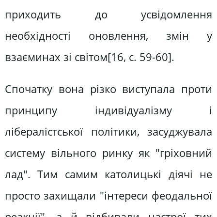
приходить до усвідомлення
необхідності оновлення, змін у
взаєминах зі світом[16, c. 59-60].
Спочатку вона різко виступала проти
принципу індивідуалізму і
лібералістської політики, засуджувала
систему вільного ринку як "гріховний
лад". Тим самим католицькі діячі не
просто захищали "інтереси феодальної
реакції", а й відбивали настрої тих