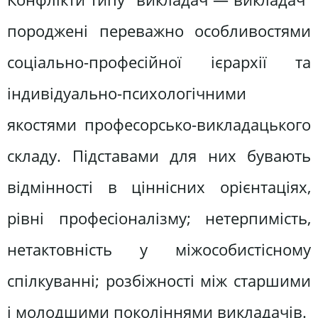
породжені переважно особливостями
соціально-професійної ієрархії та
індивідуально-психологічними
якостями професорсько-викладацького
складу. Підставами для них бувають
відмінності в ціннісних орієнтаціях,
рівні професіоналізму; нетерпимість,
нетактовність у міжособистісному
спілкуванні; розбіжності між старшими
і молодшими поколіннями викладачів.