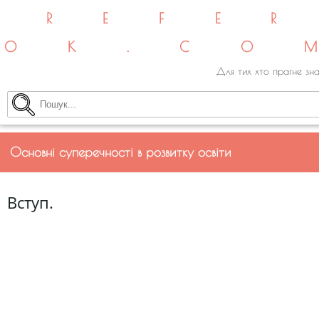
REFE
OK.CO
Для тих хто прагне зна
Основні суперечності в розвитку освіти
Вступ.