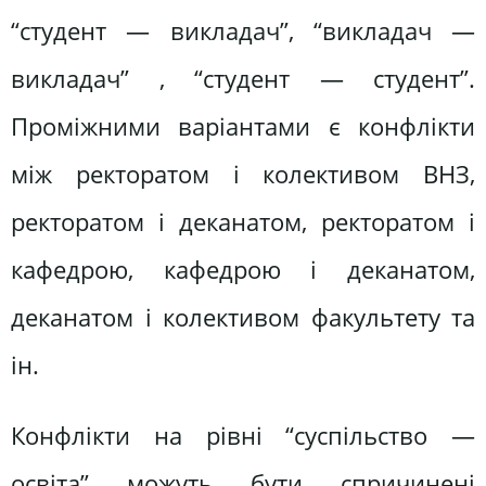
“студент — викладач”, “викладач —
викладач” , “студент — студент”.
Проміжними варіантами є конфлікти
між ректоратом і колективом ВНЗ,
ректоратом і деканатом, ректоратом і
кафедрою, кафедрою і деканатом,
деканатом і колективом факультету та
ін.
Конфлікти на рівні “суспільство —
освіта” можуть бути спричинені