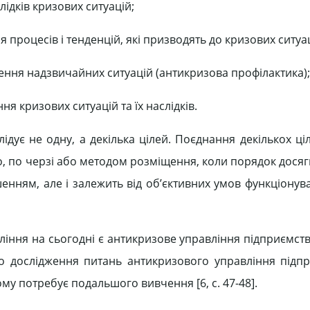
ідків кризових ситуацій;
процесів і тенденцій, які призводять до кризових ситуац
ення надзвичайних ситуацій (антикризова профілактика);
ня кризових ситуацій та їх наслідків.
дує не одну, а декілька цілей. Поєднання декількох ці
о, по черзі або методом розміщення, коли порядок дося
енням, але і залежить від об’єктивних умов функціонува
іння на сьогодні є антикризове управління підприємств
що дослідження питань антикризового управління підп
у потребує подальшого вивчення [6, c. 47-48].