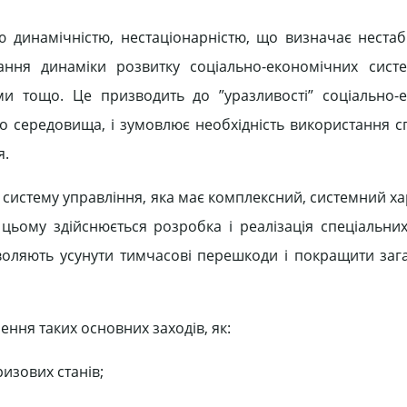
 динамічністю, нестаціонарністю, що визначає нестаб
ання динаміки розвитку соціально-економічних сист
ми тощо. Це призводить до ”уразливості” соціально-
ого середовища, і зумовлює необхідність використання с
я.
систему управління, яка має комплексний, системний хар
 цьому здійснюється розробка і реалізація спеціальних
зволяють усунути тимчасові перешкоди і покращити заг
ння таких основних заходів, як:
ризових станів;