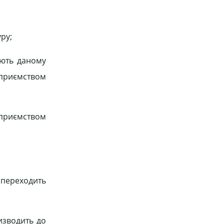
ру;
ають даному
дприємством
дприємством
м переходить
ризводить до