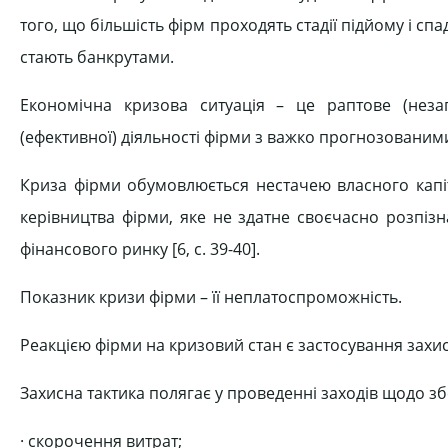
того, що більшість фірм проходять стадії підйому і сп
стають банкрутами.
Економічна кризова ситуація – це раптове (нез
(ефективної) діяльності фірми з важко прогнозованими
Криза фірми обумовлюється нестачею власного капі
керівництва фірми, яке не здатне своєчасно розпіз
фінансового ринку [6, c. 39-40].
Показник кризи фірми – її неплатоспроможність.
Реакцією фірми на кризовий стан є застосування захис
Захисна тактика полягає у проведенні заходів щодо з
· скорочення витрат;