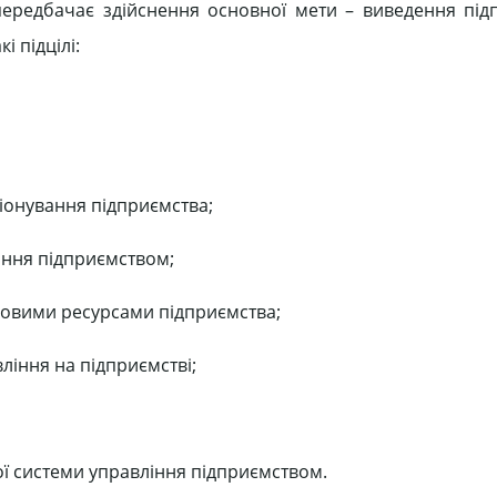
ередбачає здійснення основної мети – виведення під
і підцілі:
іонування підприємства;
іння підприємством;
совими ресурсами підприємства;
ління на підприємстві;
ої системи управління підприємством.