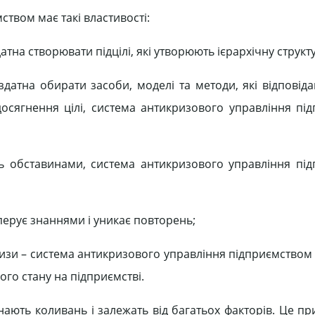
твом має такі властивості:
тна створювати підцілі, які утворюють ієрархічну структу
здатна обирати засоби, моделі та методи, які відповід
сягнення цілі, система антикризового управління пі
ь обставинами, система антикризового управління пі
перує знаннями і уникає повторень;
 кризи – система антикризового управління підприємство
о стану на підприємстві.
знають коливань і залежать від багатьох факторів. Це п