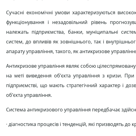
Сучасні економічні умови характеризуються високою
функціонування і незадовільний рівень прогнозув
належать підприємства, банки, муніципальні систе
систем, до впливів як зовнішнього, так і внутрішнь
апарату управління, такого, як антикризове управлінн
Антикризове управління являє собою цілеспрямовану 
на меті виведення об’єкта управління з кризи. При
підприємстві, що мають стратегічний характер і до
об’єкта управління.
Система антикризового управління передбачає здійсне
· діагностика процесів і тенденцій, які призводять до к