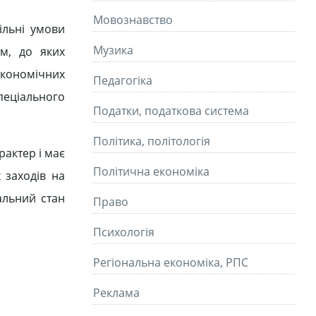
Мовознавство
ільні умови
Музика
ем, до яких
економічних
Педагогіка
пеціального
Податки, податкова система
Політика, політологія
актер і має
Політична економіка
 заходів на
альний стан
Право
Психологія
Регіональна економіка, РПС
Реклама