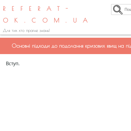
REFERAT-
OK.COM.UA
Для тих хто прагне знань!
Основні підходи до подолання кризових явищ на пі
Вступ.