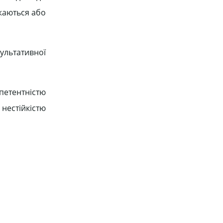
ижаються або
льтативної
петентністю
нестійкістю