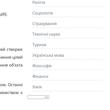
Релігія
Соціологія
ій);
Страхування
Технічні науки
Туризм
лей створює
Українська мова
гнення цілей
ння об’єкта
Філософія
Фінанси
ом. Останні
Хімія
риємством є