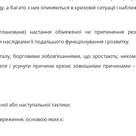
аду, а багато з них опиняються в кризовій ситуації і набл
аплановане) настання обмеженої чи припинення резу
 наслідками її подальшого функціонування і розвитку.
талу, борговими зобов’язаннями, що зростають; неком
нати і усунути причини кризи; зовнішніми причинами – 
ної або наступальної тактики.
береження, основою яких є: