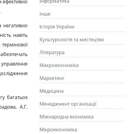
Інформатика
их ефективно
.
Інше
а негативно
Історія України
ність навіть
Культурологія та мистецтво
 термінової
Літературa
забезпечать
 управління
Макроекономіка
дослідження
Маркетинг
Медицина
гу багатьох
Менеджмент організації
радова, А.Г.
Міжнародна економіка
Мікроекономіка