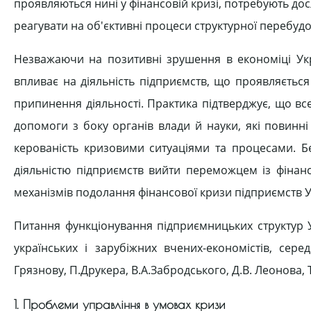
проявляються нині у фінансовій кризі, потребують до
реагувати на об'єктивні процеси структурної перебу
Незважаючи на позитивні зрушення в економіці Укра
впливає на діяльність підприємств, що проявляється 
припинення діяльності. Практика підтверджує, що вс
допомоги з боку органів влади й науки, які повинн
керованість кризовими ситуаціями та процесами. Б
діяльністю підприємств вийти переможцем із фінан
механізмів подолання фінансової кризи підприємств 
Питання функціонування підприємницьких структур У
українських і зарубіжних вчених-економістів, серед 
Грязнову, П.Друкера, В.А.Забродського, Д.В. Леонова, 
1. Проблеми управління в умовах кризи