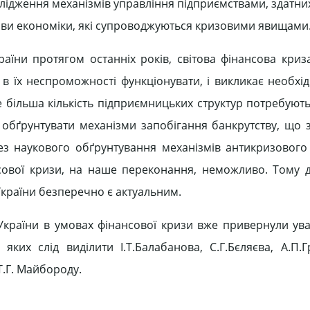
слідження механізмів управління підприємствами, здатн
дови економіки, які супроводжуються кризовими явищами
їни протягом останніх років, світова фінансова криз
в їх неспроможності функціонувати, і викликає необхід
е більша кількість підприємницьких структур потребують
і обґрунтувати механізми запобігання банкрутству, що 
ез наукового обґрунтування механізмів антикризового
сової кризи, на наше переконання, неможливо. Тому 
України безперечно є актуальним.
країни в умовах фінансової кризи вже привернули ува
яких слід виділити І.Т.Балабанова, С.Г.Бєляєва, А.П.Г
Т.Г. Майбороду.