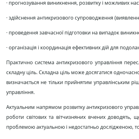
· прогнозування виникнення, розвитку і можливих насл
· здійснення антикризового супроводження (виявлення 
· проведення завчасної підготовки на випадок виникн
· організація і координація ефективних дій для подолан
Практично система антикризового управління переслі
складну ціль. Складна ціль може досягатися одночасн
визначається не тільки прийнятим управлінським ріш
управління.
Актуальним напрямом розвитку антикризового управл
роботи світових та вітчизняних вчених доводять, 
проблемою актуальною і недостатньо дослідженою, том