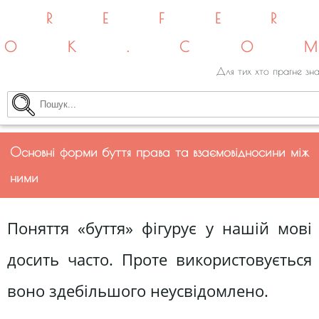
REFE
OK.CO
Для тих хто прагне зна
Основні форми буття права та взаємовідносини між
ними
Поняття «буття» фігурує у нашій мові
досить часто. Проте використовується
воно здебільшого неусвідомлено.