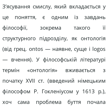
З’ясування смислу, який вкладається у
це поняття, є одним із завдань
філософії, зокрема такого її
структурного підрозділу, як онтологія
(від грец. ontos — наявне, суще і logos
— вчення). У філософській літературі
термін «онтологія» вживається з
початку XVII ст. (введений німецьким
філософом Р. Гокленіусом у 1613 р.),
хоч сама проблема буття почала