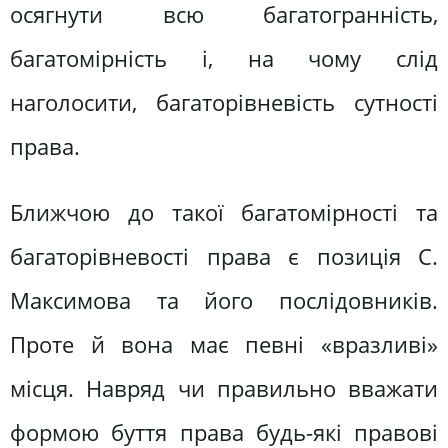
осягнути всю багатогранність,
багатомірність і, на чому слід
наголосити, багаторівневість сутності
права.
Ближчою до такої багатомірності та
багаторівневості права є позиція С.
Максимова та його послідовників.
Проте й вона має певні «вразливі»
місця. Навряд чи правильно вважати
формою буття права будь-які правові