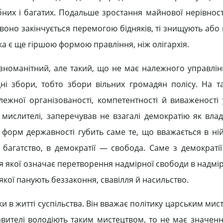
бних і багатих. Подальше зростання майнової нерівност
 воно закінчується перемогою бідняків, ті знищують або
ка є ще гіршою формою правління, ніж олігархія.
зноманітний, але такий, що не має належного управлінн
і збори, тобто збори вільних громадян полісу. На т
жної організованості, компетентності й виваженості 
 мислителі, заперечував не взагалі демократію як влад
 форм державності губить саме те, що вважається в н
— багатство, в демократії — свобода. Саме з демократії
я якої означає перетворення надмірної свободи в надмір
кої панують беззаконня, свавілля й насильство.
и в житті суспільства. Він вважає політику царським мис
вителі володіють таким мистецтвом, то не має значенн