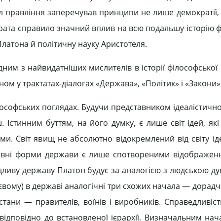
ал правління заперечував принципи не лише демократії,
Сократа справило значний вплив на всю подальшу історію 
Платона й політичну науку Аристотеля.
ним з найвидатніших мислителів в історії філософської 
ом у трактатах-діалогах «Держава», «Політик» і «Закони»
лософських поглядах. Будучи представником ідеалістичн
иш. Істинним буттям, на його думку, є лише світ ідей, як
ми. Світ явищ не абсолютно відокремлений від світу іде
аявні форми держави є лише спотвореними відображен
едливу державу Платон будує за аналогією з людською д
вому) в державі аналогічні три схожих начала — дорадч
стани — правителів, воїнів і виробників. Справедливіс
дповідно до встановленої ієрархії. Визначальним нач