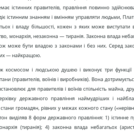
емає істинних правителів, правління повинно здійснюв
одіє істинним знанням і вмінням управляти людьми, Плат
тьох і владу більшості, кожен з яких може виступати в
во, монархія, незаконна — тиранія. Законна влада неба
акож може бути владою з законами і без них. Серед за
них — найкращою.
ж космосом і людською душею і виконує три функції 
 стани (правителів, воїнів і виробників). Вона дотримуєт
встановлює для правителів і воїнів спільність майна, дру
ерхівку державного правління наймудріших і найбла
стани громадян, рівних у межах кожного стану («нерівна
тон виділяв 8 форм державного правління: 1) істинне пр
нархія (тиранія); 4) законна влада небагатьох (аристо