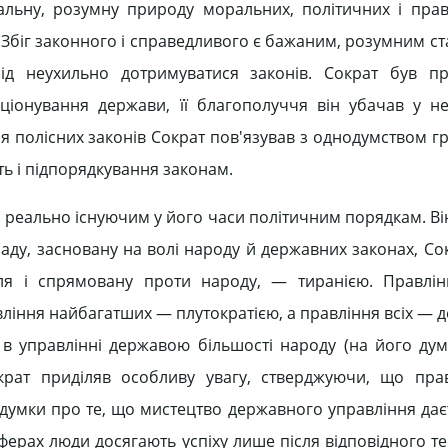
альну, розумну природу моральних, політичних і пра
Збіг законного і справедливого є бажаним, розумним ст
лід неухильно дотримуватися законів. Сократ був п
ціонування держави, її благополуччя він убачав у н
ня полісних законів Сократ пов'язував з однодумством г
сть і підпорядкування законам.
 реально існуючим у його часи політичним порядкам. Ві
аду, засновану на волі народу й державних законах, Со
еля і спрямовану проти народу, — тиранією. Правлін
вління найбагатших — плутократією, а правління всіх — 
в управлінні державою більшості народу (на його думк
крат приділяв особливу увагу, стверджуючи, що пра
 думки про те, що мистецтво державного управління дає
 сферах люди досягають успіху лише після відповідного 