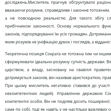
досліджень.Мислитель прагнув обгрунтувати раціон
вважаючи розумне, справедливе і законне тотожним. 
а не повсюдною реальністю. Для такого збігу с
прибічником законності. Основу нормального функ
законів, підпорядкуванні їм усіх громадян. Дотриман
яким розумів не уніфікацію думок і поглядів, а віддані
Теоретична позиція Сократа не тотожна тим чи іншим
сформулювати ідеально-розумну сутність держави. Вл
царством, а владу, засновану на свавіллі правит
дотримується законів, він називав аристократією, пра
При цьому мислитель негативно ставився до участі 
некомпетентних людей). Управлінню державою Со
компетентні особи. Він не поділяв досить поширеної
саме по собі, тоді як навіть у не настільки важливих