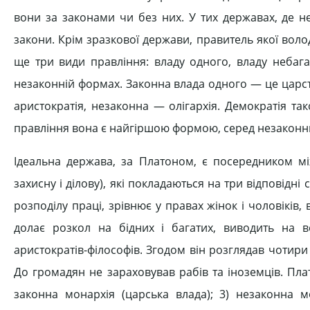
вони за законами чи без них. У тих державах, де н
закони. Крім зразкової держави, правитель якої вол
ще три види правління: владу одного, владу небага
незаконній формах. Законна влада одного — це царст
аристократія, незаконна — олігархія. Демократія т
правління вона є найгіршою формою, серед незакон
Ідеальна держава, за Платоном, є посередником мі
захисну і ділову), які покладаються на три відповідні
розподілу праці, зрівнює у правах жінок і чоловіків, 
долає розкол на бідних і багатих, виводить на в
аристократів-філософів. Згодом він розглядав чотири 
До громадян не зараховував рабів та іноземців. Пла
законна монархія (царська влада); 3) незаконна мо