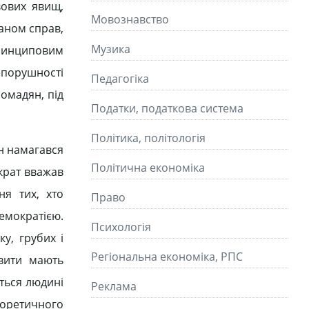
вових явищ,
Мовознавство
аном справ,
Музика
ринциповим
епорушності
Педагогіка
ромадян, під
Податки, податкова система
Політика, політологія
н намагався
Політична економіка
крат вважав
ня тих, хто
Право
демократією.
Психологія
у, грубих і
Регіональна економіка, РПС
вити мають
ться людині
Реклама
теоретичного