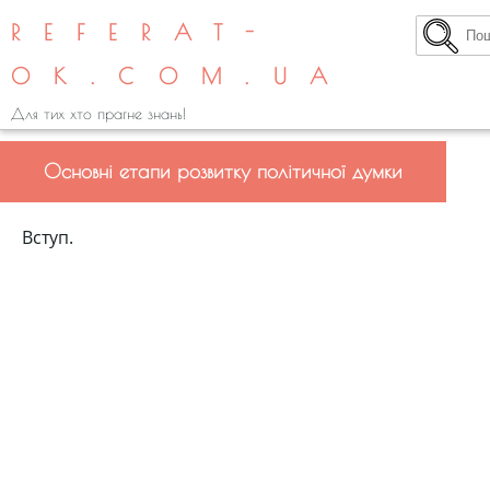
REFERAT-
OK.COM.UA
Для тих хто прагне знань!
Основні етапи розвитку політичної думки
Вступ.