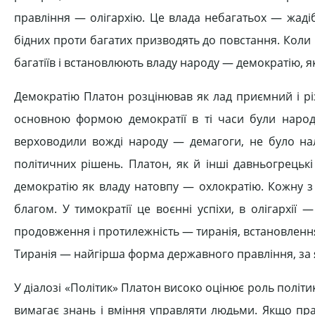
правління — олігархію. Це влада небагатьох — жаді
бідних проти багатих призводять до повстання. Коли
багатіїв і встановлюють владу народу — демократію, я
Демократію Платон розцінював як лад приємний і рі
основною формою демократії в ті часи були народн
верховодили вожді народу — демагоги, не було нале
політичних рішень. Платон, як й інші давньогрецькі
демократію як владу натовпу — охлократію. Кожну з
благом. У тимократії це воєнні успіхи, в олігархії 
продовження і протилежність — тиранія, встановленн
Тиранія — найгірша форма державного правління, за я
У діалозі «Політик» Платон високо оцінює роль політик
вимагає знань і вміння управляти людьми. Якщо пра