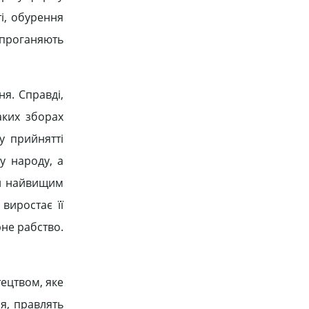
і, обурення
 проганяють
я. Справді,
аких зборах
у прийнятті
у народу, а
ій найвищим
 виростає її
не рабство.
тецтвом, яке
я, правлять