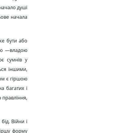
 начало душі
льове начала
же бути або
ією —владою
ює сумнів у
ься іншими,
рм є гіршою
а багатих і
о правління,
бід. Війни і
гіршу форму