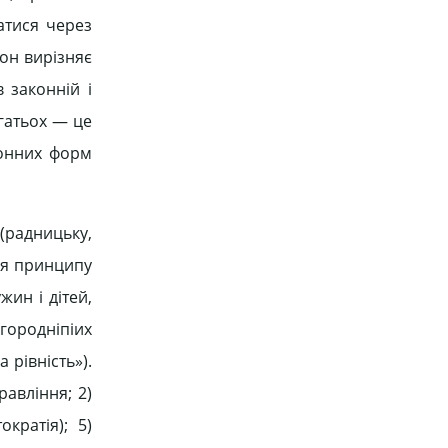
атися через
он вирізняє
 законній і
гатьох — це
конних форм
(радницьку,
ься принципу
жин і дітей,
городніпіих
 рівність»).
авління; 2)
кратія); 5)