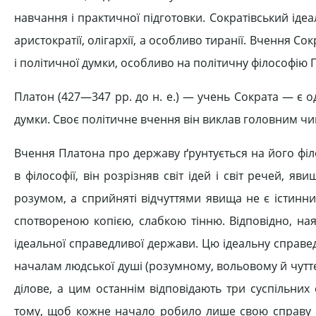
навчання і практичної підготовки. Сократівський іде
аристократії, олігархії, а особливо тиранії. Вчення 
і політичної думки, особливо на політичну філософію 
Платон (427—347 рр. до н. е.) — учень Сократа — є од
думки. Своє політичне вчення він виклав головним чин
Вчення Платона про державу ґрунтується на його фі
в філософії, він розрізняв світ ідей і світ речей, яв
розумом, а сприйняті відчуттями явища не є істинни
спотвореною копією, слабкою тінню. Відповідно, н
ідеальної справедливої держави. Цю ідеальну справ
началам людської душі (розумному, вольовому й чуттє
ділове, а цим останнім відповідають три суспільних 
тому, щоб кожне начало робило лише свою справу ві