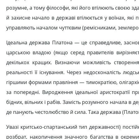
розумне, а тому філософи, які його втілюють своєю зд
й захисне начало в державі втілюється у воїнах, які
управляють началом чуттєвим (ремісниками, землероб
Ідеальна держава Платона — це справедливе, заснов
царською владою (якщо серед правителів вирізняє
декількох кращих. Визнаючи можливість створення
реальності її існування. Через недосконалість людс
гіршими формами правління — тимократією, олігархі
за попередні. Виродження ідеальної аристократії пр
бідних, вільних і рабів. Замість розумного начала в 
де панують честолюбство й сила. Така держава (Плато
Увазі критсько-спартанський тип державності) постій
розбрат, накопичення значного багатства в окреми