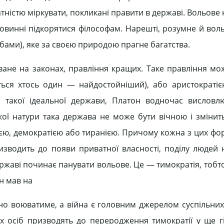
атністю міркувати, покликані правити в державі. Вольове
 повинні підкорятися філософам. Нарешті, розумне й во
ами), яке за своєю природою прагне багатства.
ане на законах, правління кращих. Таке правління мо
ться хтось один — найдостойніший), або аристократ
 такої ідеальної держави, Платон водночас висловл
ької натури така держава не може бути вічною і змінит
єю, демократією або тиранією. Причому кожна з цих фо
изводить до появи приватної власності, поділу людей н
державі починає панувати вольове. Це — тимократія, тобт
н мав на
но воюватиме, а війна є головним джерелом суспільних 
х осіб призводять до переродження тимократії у ще 