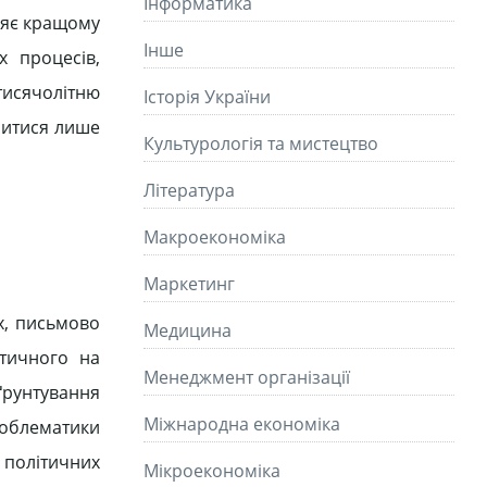
Інформатика
рияє кращому
Інше
х процесів,
тисячолітню
Історія України
нитися лише
Культурологія та мистецтво
Літературa
Макроекономіка
Маркетинг
ах, письмово
Медицина
етичного на
Менеджмент організації
ґрунтування
Міжнародна економіка
роблематики
політичних
Мікроекономіка