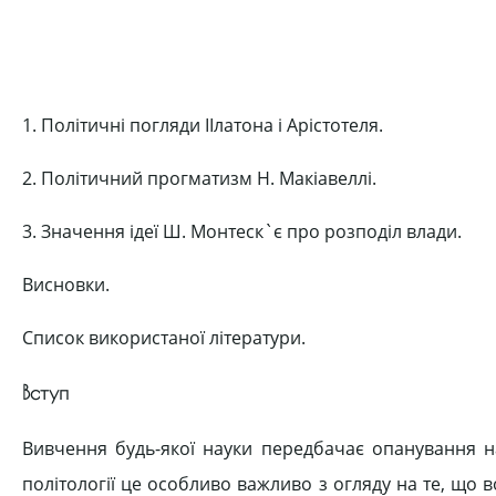
1. Політичні погляди ІІлатона і Арістотеля.
2. Політичний прогматизм Н. Макіавеллі.
3. Значення ідеї Ш. Монтеск`є про розподіл влади.
Висновки.
Список використаної літератури.
Вступ
Вивчення будь-якої науки передбачає опанування на
політології це особливо важливо з огляду на те, що в