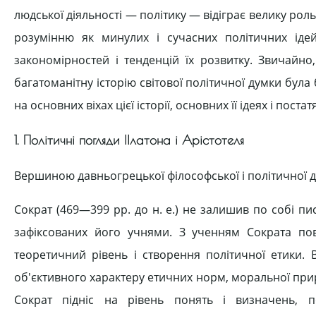
людської діяльності — політику — відіграє велику роль
розумінню як минулих і сучасних політичних ідей 
закономірностей і тенденцій їх розвитку. Звичайно
багатоманітну історію світової політичної думки бу
на основних віхах цієї історії, основних її ідеях і постат
1. Політичні погляди ІІлатона і Арістотеля
Вершиною давньогрецької філософської і політичної д
Сократ (469—399 рр. до н. е.) не залишив по собі пи
зафіксованих його учнями. З ученням Сократа пов
теоретичний рівень і створення політичної етики. 
об'єктивного характеру етичних норм, моральної пр
Сократ підніс на рівень понять і визначень, 