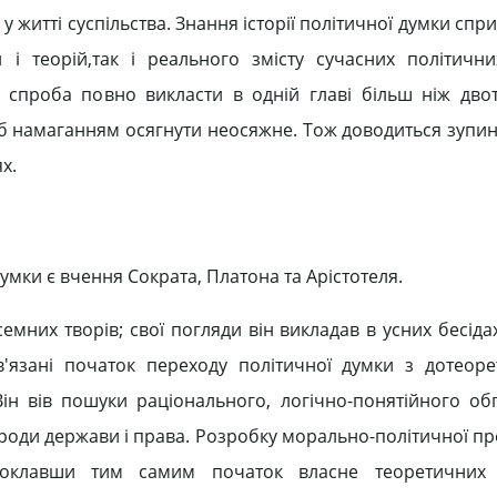
 у житті суспільства. Знання історії політичної думки сп
і теорій,так і реального змісту сучасних політични
, спроба повно викласти в одній главі більш ніж дво
ла б намаганням осягнути неосяжне. Тож доводиться зупи
ях.
умки є вчення Сократа, Платона та Арістотеля.
семних творів; свої погляди він викладав в усних бесід
'язані початок переходу політичної думки з дотеор
Він вів пошуки раціонального, логічно-понятійного об
ироди держави і права. Розробку морально-політичної п
поклавши тим самим початок власне теоретичних 