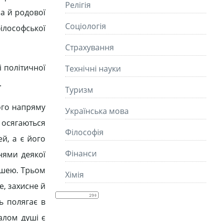
Релігія
 а й родової
Соціологія
філософської
Страхування
і політичної
Технічні науки
.
Туризм
ого напряму
Українська мова
і осягаються
Філософія
й, а є його
Фінанси
нями деякої
ушею. Трьом
Хімія
е, захисне й
ть полягає в
алом душі є