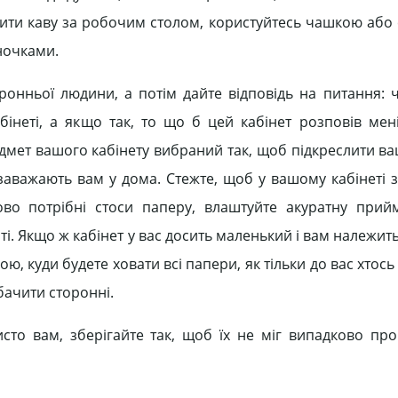
пити каву за робочим столом, користуйтесь чашкою або 
ночками.
онньої людини, а потім дайте відповідь на питання: 
інеті, а якщо так, то що б цей кабінет розповів мен
дмет вашого кабінету вибраний так, щоб підкреслити ва
заважають вам у дома. Стежте, щоб у вашому кабінеті 
во потрібні стоси паперу, влаштуйте акуратну прий
аті. Якщо ж кабінет у вас досить маленький і вам належить
 куди будете ховати всі папери, як тільки до вас хтось 
бачити сторонні.
сто вам, зберігайте так, щоб їх не міг випадково пр