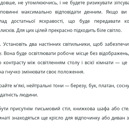
овше, не утомлюючись, і не будете ризикувати зіпсуват
 повинні максимально відповідати денним. Якщо ви 
ад достатньої яскравості, що буде передавати к
дблисків. Для цих цілей прекрасно підходить біле світло.
. Установіть два настінних світильники, щоб забезпеч
пу. Вона буде освітлювати робоче місце без відображен
о контрасту між освітленням столу і всієї кімнати — це
тна гнучко змінювати своє положення.
айте м'які, нейтральні тони — березу, бук, платан, сосн
датність людини.
 бути присутнім письмовий стіл, книжкова шафа або сте
кімнаті знаходяться ще крісло для відпочинку або диван