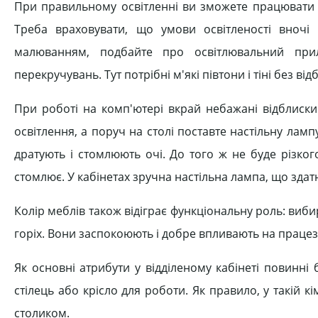
При правильному освітленні ви зможете працювати д
Треба враховувати, що умови освітленості вночі
малюванням, подбайте про освітлювальний прил
перекручувань. Тут потрібні м'які півтони і тіні без ві
При роботі на комп'ютері вкрай небажані відблиски
освітлення, а поруч на столі поставте настільну лам
дратують і стомлюють очі. До того ж не буде різког
стомлює. У кабінетах зручна настільна лампа, що зда
Колір меблів також відіграє функціональну роль: вибир
горіх. Вони заспокоюють і добре впливають на працез
Як основні атрибути у відділеному кабінеті повинні
стілець або крісло для роботи. Як правило, у такій 
столиком.