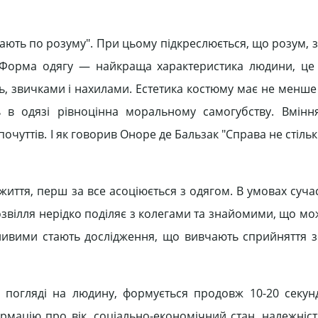
джають по розуму". При цьому підкреслюється, що розум,
… Форма одягу — найкраща характеристика людини, це
уть, звичками i нахилами. Естетика костюму має не менш
ь в одязі рівноцінна моральному самогубству. Вмінн
 почуттів. I як говорив Оноре де Бальзак "Справа не стільк
иття, перш за все асоціюється з одягом. В умовах суча
озвілля нерідко поділяє з колегами та знайомими, що мо
жливими стають дослідження, що вивчають сприйняття 
погляді на людину, формується продовж 10-20 секун
рмацію про вік, соціально-економічний стан, належніст