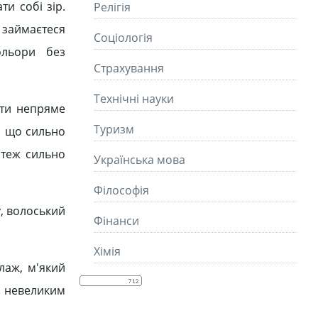
и собі зір.
Релігія
займаєтеся
Соціологія
ольори без
Страхування
Технічні науки
ити непряме
Туризм
ь, що сильно
 теж сильно
Українська мова
Філософія
у, волоський
Фінанси
Хімія
лаж, м'який
 з невеликим