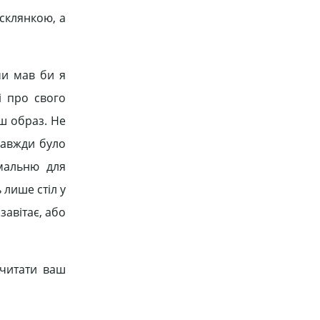
склянкою, а
чи мав би я
і про свого
ш образ. Не
завжди було
мальню для
 лише стіл у
завітає, або
очитати ваш