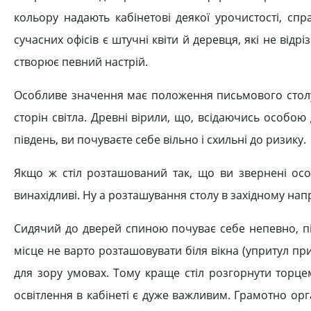
кольору надають кабінетові деякої урочистості, сп
сучасних офісів є штучні квіти й деревця, які не відр
створює певний настрій.
Особливе значення має положення письмового столу.
сторін світла. Древні вірили, що, всідаючись особою
південь, ви почуваєте себе вільно і схильні до ризику.
Якщо ж стіл розташований так, що ви звернені особ
винахідливі. Ну а розташування столу в західному н
Сидячий до дверей спиною почуває себе непевно, пі
місце не варто розташовувати біля вікна (упритул при
для зору умовах. Тому краще стіл розгорнути торцем
освітлення в кабінеті є дуже важливим. Грамотно ор