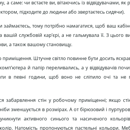
у, а саме: чи встаєте ви, вітаючись із відвідувачами, як
ектором, підходите до людини або звертаєтесь сидячи).
 ви займаєтесь, тому потрібно намагатися, щоб ваш кабі
ашій службовій кар’єрі, а не гальмувала її. З цього в
ови, а також вашому становищу.
 приміщення. Штучне світло повинне бути досить яскра
комп’ютера й папір переливались, а у відвідувачів почи
ати в певні години, щоб воно не сліпило очі та не 
я забарвлення стін у робочому приміщенні; якщо стіни
ніби зменшується в розмірах. А от бірюзовий і пурпуро
 уникнути активного синього та насиченого кольорі
олір. Натомість пропонуються пастельні кольори. Ме