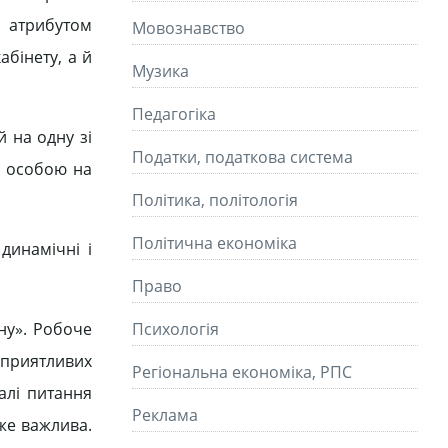
м атрибутом
Мовознавство
абінету, а й
Музика
Педагогіка
 на одну зі
Податки, податкова система
чи особою на
Політика, політологія
Політична економіка
динамічні і
Право
ну». Робоче
Психологія
есприятливих
Регіональна економіка, РПС
алі питання
Реклама
же важлива.