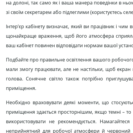
на долоні, так само як і ваша манера поведінки в ньом
зі своїм секретарем або підлеглими (користуєтесь сел
Інтер’єр кабінету визначає, який ви працівник і чим
щонайкраще враження, щоб його атмосфера сприяла в
ваш кабінет повинен відповідати нормам вашої устан
Подбайте про правильне освітлення вашого робочого
мали змогу працювати, але не настільки, щоб екран 
голова. Сонячне світло також потрібно приглушув
приміщення.
Необхідно враховувати деякі моменти, що стосуютьс
приміщення здається просторнішим, якщо темні – то 
використовувати не рекомендується. Намагайтеся
неприйнятний для робочої атмосфери й червоний к