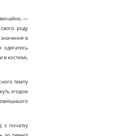
 звичайно, —
 свого роду
е значення в
я одягатись
и в костюмі,
сного темпу
жуть згодом
зовнішнього
д з початку
ь до певної