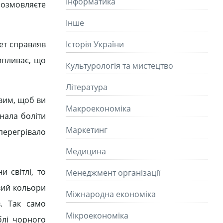
Інформатика
 розмовляєте
Інше
нет справляв
Історія України
ипливає, що
Культурологія та мистецтво
Літературa
вим, щоб ви
Макроекономіка
нала боліти
Маркетинг
перегрівало
Медицина
 світлі, то
Менеджмент організації
вий кольори
Міжнародна економіка
в. Так само
Мікроекономіка
блі чорного