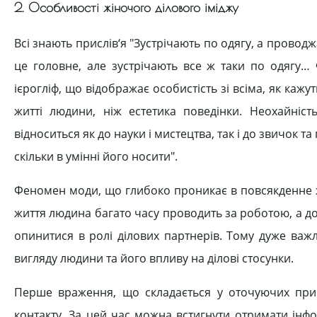
2. Особливості жіночого ділового іміджу
Bci знають прислів‘я "Зустрічають по одягу, а прово
це головне, але зустрічають все ж таки по одягу
ієрогліф, що відображає особистість зі всіма, як каж
житті людини, ніж естетика поведінки. Неохайніст
відноситься як до науки i мистецтва, так i до звичок та
скільки в умінні його носити".
Феномен моди, що глибоко проникає в повсякденне ж
життя людина багато часу проводить за роботою, а д
опинитися в ролі ділових партнерів. Тому дуже ва
вигляду людини та його впливу на ділові стосунки.
Перше враження, що складається у оточуючих при 
контакту. За цей час можна встигнути отримати інфо