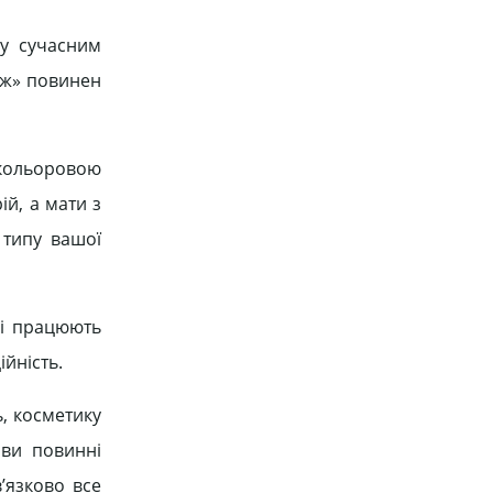
гу сучасним
раж» повинен
 кольоровою
й, а мати з
 типу вашої
кі працюють
ійність.
ь, косметику
 ви повинні
в’язково все