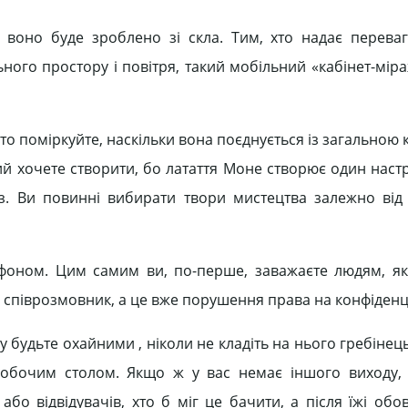
воно буде зроблено зі скла. Тим, хто надає перева
льного простору і повітря, такий мобільний «кабінет-мі
то поміркуйте, наскільки вона поєднується із загальною
й хочете створити, бо латаття Моне створює один настрі
з. Ви повинні вибирати твори мистецтва залежно від
офоном. Цим самим ви, по-перше, заважаєте людям, я
аш співрозмовник, а це вже порушення права на конфіденц
будьте охайними , ніколи не кладіть на нього гребінец
 робочим столом. Якщо ж у вас немає іншого виходу,
або відвідувачів, хто б міг це бачити, а після їжі обо