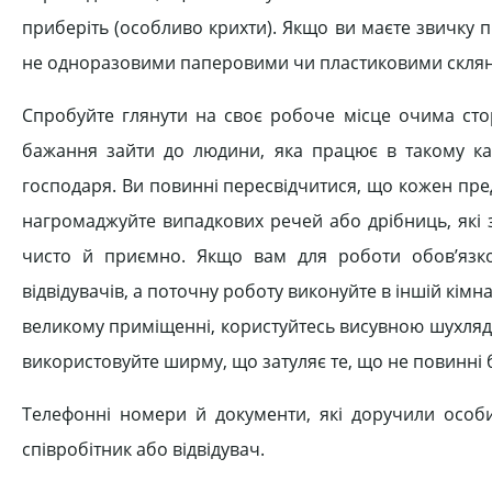
приберіть (особливо крихти). Якщо ви маєте звичку 
не одноразовими паперовими чи пластиковими скля
Спробуйте глянути на своє робоче місце очима стор
бажання зайти до людини, яка працює в такому каб
господаря. Ви повинні пересвідчитися, що кожен пре
нагромаджуйте випадкових речей або дрібниць, які 
чисто й приємно. Якщо вам для роботи обов’язко
відвідувачів, а поточну роботу виконуйте в іншій кімн
великому приміщенні, користуйтесь висувною шухлядою,
використовуйте ширму, що затуляє те, що не повинні 
Телефонні номери й документи, які доручили особи
співробітник або відвідувач.