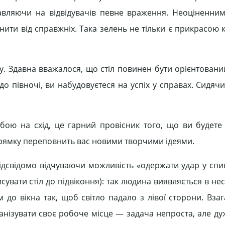
равляючи на відвідувачів певне враження. Неоціненни
ізнити від справжніх. Така зелень не тільки є прикрасою к
 Здавна вважалося, що стіл повинен бути орієнтований
 до півночі, ви набудовуєтеся на успіх у справах. Сидя
ою на схід, це гарний провісник того, що ви будете 
апрямку переповнить вас новими творчими ідеями.
дсвідомо відчуваючи можливість «одержати удар у спи
сувати стіл до підвіконня): так людина виявляється в н
 до вікна так, щоб світло падало з лівої сторони. Взаг
ганізувати своє робоче місце — задача непроста, але ду