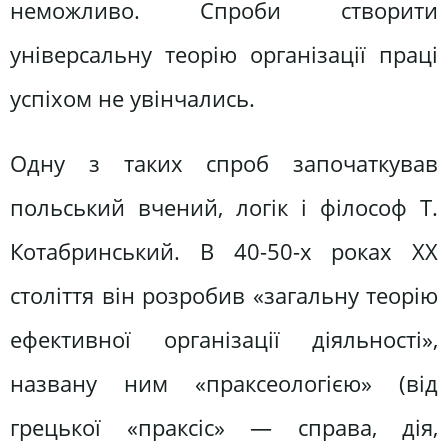
неможливо. Спроби створити
універсальну теорію організації праці
успіхом не увінчались.
Одну з таких спроб започаткував
польський вчений, логік і філософ Т.
Котабринський. В 40-50-х роках XX
століття він розробив «загальну теорію
ефективної організації діяльності»,
названу ним «праксеологією» (від
грецької «праксіс» — справа, дія,