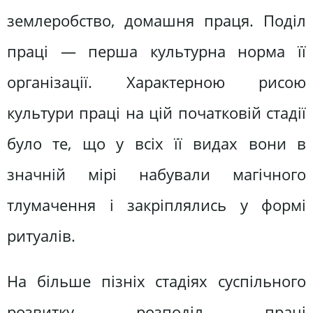
землеробство, домашня праця. Поділ
праці — перша культурна норма її
організації. Характерною рисою
культури праці на цій початковій стадії
було те, що у всіх її видах вони в
значній мірі набували магічного
тлумачення і закріплялись у формі
ритуалів.
На більше пізніх стадіях суспільного
розвитку розподіл праці