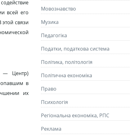
содействие
Мовознавство
и всей его
Музика
 этой связи
ономической
Педагогіка
Податки, податкова система
Політика, політологія
е — Центр)
Політична економіка
 попавшим в
Право
учшении их
Психологія
Регіональна економіка, РПС
Реклама