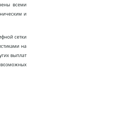
чены всеми
еническим и
ифной сетки
истиками на
угих выплат
 возможных