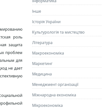
Інформатика
Інше
Історія України
рмированию
Культурологія та мистецтво
тская роль
Літературa
ная защита
ных проблем
Макроекономіка
еальным для
Маркетинг
ход не дает
Медицина
рспективную
Менеджмент організації
Міжнародна економіка
социальной
опрофильной
Мікроекономіка