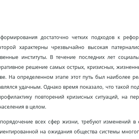
формирования достаточно четких подходов к рефо
торой характерны чрезвычайно высокая патерналис
венные институты. В течение последних лет социаль
еративное решение самых острых, кризисных, жизнен
ве. На определенном этапе этот путь был наиболее р
авлялся удачным. Однако время показало, что такой под
профилактику повторений кризисных ситуаций, на пе
населения в целом.
порядочение всех сфер жизни, требуют изменений в 
ориентированной на ожидания общества системы мног