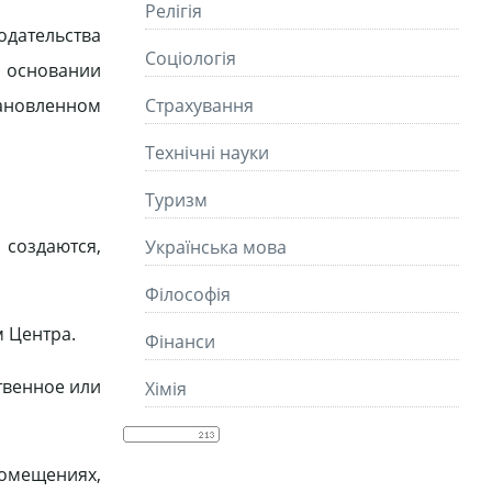
Релігія
одательства
Соціологія
а основании
тановленном
Страхування
Технічні науки
Туризм
создаются,
Українська мова
Філософія
м Центра.
Фінанси
твенное или
Хімія
помещениях,