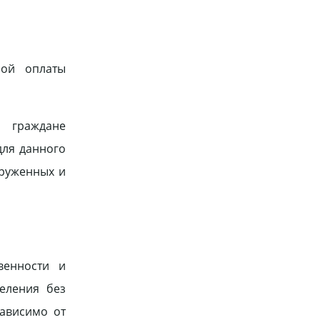
ной оплаты
; граждане
для данного
оруженных и
венности и
еления без
зависимо от