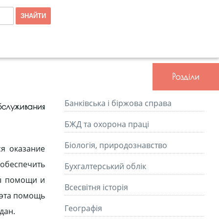
Розділи
Банківська і біржова справа
бслуживания
БЖД та охорона праці
Біологія, природознавство
ся оказание
 обеспечить
Бухгалтерський облік
мы помощи и
Всесвітня історія
 эта помощь
Географія
дан.