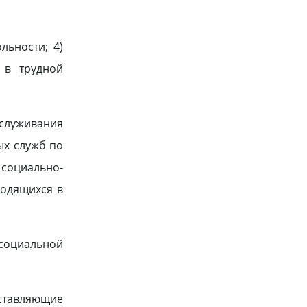
льности; 4)
 в трудной
служивания
ых служб по
 социально-
ходящихся в
социальной
ставляющие