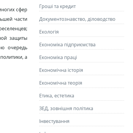
Гроші та кредит
многих сфер
льшей части
Документознавство, діловодство
реселенцев;
Екологія
ной защиты
Економіка підприємства
ою очередь
политики, а
Економіка праці
Економічна історія
Економічна теорія
Етика, естетика
ЗЕД, зовнішня політика
Інвестування