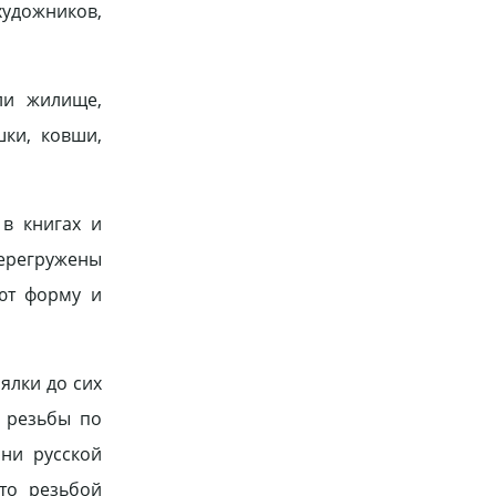
художников,
ли жилище,
шки, ковши,
в книгах и
перегружены
ют форму и
ялки до сих
а резьбы по
ни русской
 то резьбой