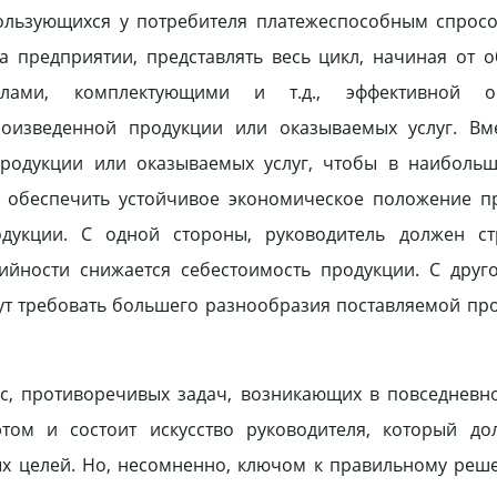
пользующихся у потребителя платежеспособным спрос
а предприятии, представлять весь цикл, начиная от 
лами, комплектующими и т.д., эффективной ор
оизведенной продукции или оказываемых услуг. Вме
продукции или оказываемых услуг, чтобы в наибольш
я обеспечить устойчивое экономическое положение п
дукции. С одной стороны, руководитель должен ст
ийности снижается себестоимость продукции. С друг
ут требовать большего разнообразия поставляемой пр
ас, противоречивых задач, возникающих в повседневн
том и состоит искусство руководителя, который до
х целей. Но, несомненно, ключом к правильному реш