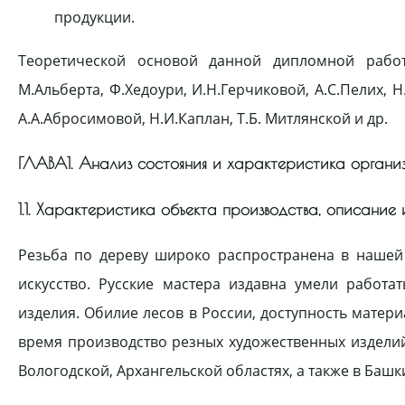
продукции.
Теоретической основой данной дипломной работы
М.Альберта, Ф.Хедоури, И.Н.Герчиковой, А.С.Пелих, Н.
А.А.Абросимовой, Н.И.Каплан, Т.Б. Митлянской и др.
ГЛАВА1. Анализ состояния и характеристика органи
1.1. Характеристика объекта производства, описание
Резьба по дереву широко распространена в нашей
искусство. Русские мастера издавна умели работа
изделия. Обилие лесов в России, доступность матер
время производство резных художественных изделий
Вологодской, Архангельской областях, а также в Башк