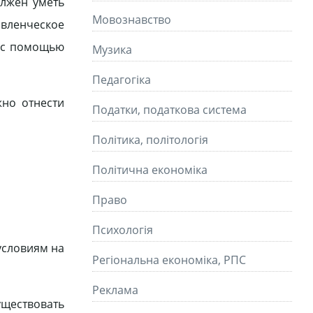
олжен уметь
Мовознавство
авленческое
, с помощью
Музика
Педагогіка
но отнести
Податки, податкова система
Політика, політологія
Політична економіка
Право
Психологія
условиям на
Регіональна економіка, РПС
Реклама
уществовать