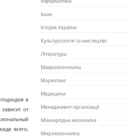
Інформатика
Інше
Історія України
Культурологія та мистецтво
Літературa
Макроекономіка
Маркетинг
Медицина
 подходов в
Менеджмент організації
 зависит от
сиональный
Міжнародна економіка
ежде всего,
Мікроекономіка