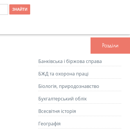
Розділи
Банківська і біржова справа
БЖД та охорона праці
Біологія, природознавство
Бухгалтерський облік
Всесвітня історія
Географія