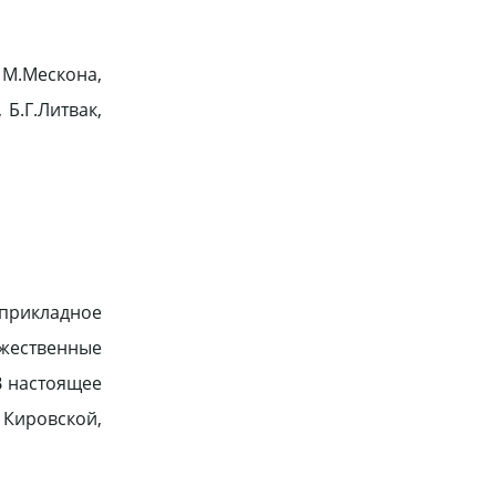
М.Мескона,
 Б.Г.Литвак,
-прикладное
ожественные
В настоящее
 Кировской,