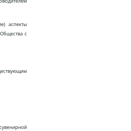
ководителем
е) аспекты
 Общества с
ществующим
сувенирной