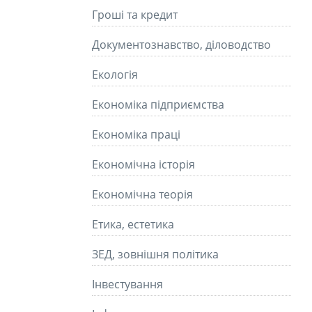
Гроші та кредит
Документознавство, діловодство
Екологія
Економіка підприємства
Економіка праці
Економічна історія
Економічна теорія
Етика, естетика
ЗЕД, зовнішня політика
Інвестування