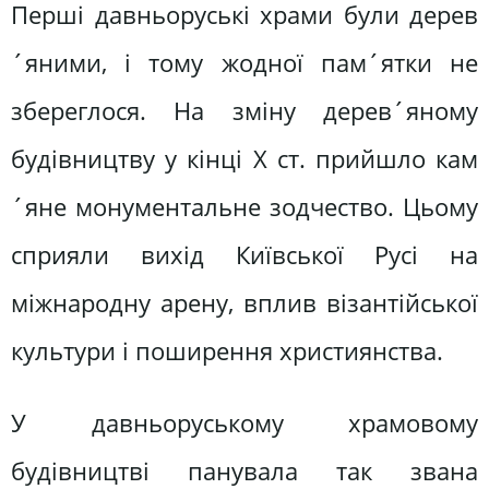
Перші давньоруські храми були дерев
´яними, і тому жодної пам´ятки не
збереглося. На зміну дерев´яному
будівництву у кінці X ст. прийшло кам
´яне монументальне зодчество. Цьому
сприяли вихід Київської Русі на
міжнародну арену, вплив візантійської
культури і поширення християнства.
У давньоруському храмовому
будівництві панувала так звана