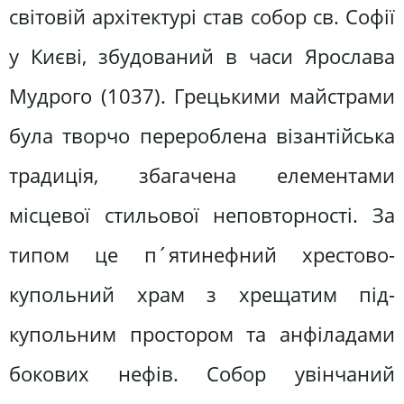
світовій архітектурі став собор св. Софії
у Києві, збудований в часи Ярослава
Мудрого (1037). Грецькими майстрами
була творчо перероблена візантійська
традиція, збагачена елементами
місцевої стильової неповторності. За
типом це п´ятинефний хрестово-
купольний храм з хрещатим під-
купольним простором та анфіладами
бокових нефів. Собор увінчаний