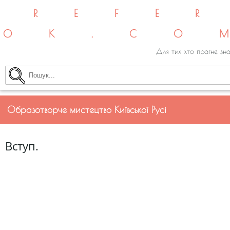
REFE
OK.CO
Для тих хто прагне зна
Образотворче мистецтво Київської Русі
Вступ.