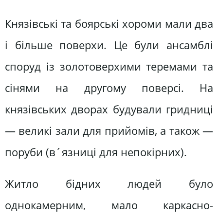
Князівські та боярські хороми мали два
і більше поверхи. Це були ансамблі
споруд із золотоверхими теремами та
сінями на другому поверсі. На
князівських дворах будували гридниці
— великі зали для прийомів, а також —
поруби (в´язниці для непокірних).
Житло бідних людей було
однокамерним, мало каркасно-