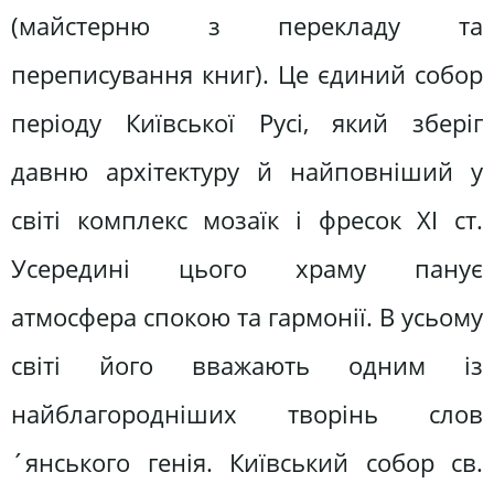
(майстерню з перекладу та
переписування книг). Це єдиний собор
періоду Київської Русі, який зберіг
давню архітектуру й найповніший у
світі комплекс мозаїк і фресок XI ст.
Усередині цього храму панує
атмосфера спокою та гармонії. В усьому
світі його вважають одним із
найблагородніших творінь слов
´янського генія. Київський собор св.