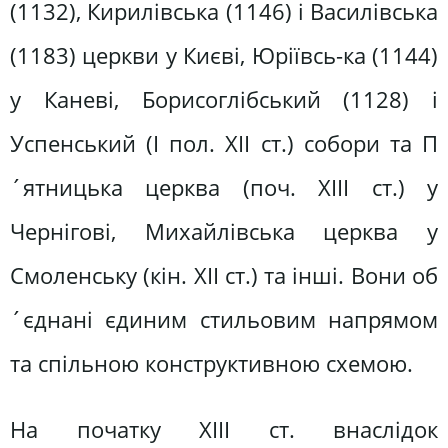
(1132), Кирилівська (1146) і Василівська
(1183) церкви у Києві, Юріївсь-ка (1144)
у Каневі, Борисоглібський (1128) і
Успенський (І пол. XII ст.) собори та П
´ятницька церква (поч. XIII ст.) у
Чернігові, Михайлівська церква у
Смоленську (кін. XII ст.) та інші. Вони об
´єднані єдиним стильовим напрямом
та спільною конструктивною схемою.
На початку XIII ст. внаслідок