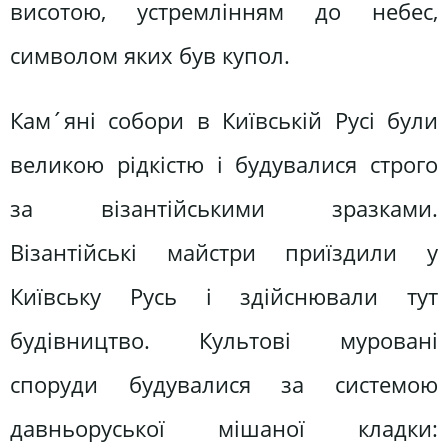
висотою, устремлінням до небес,
символом яких був купол.
Кам´яні собори в Київській Русі були
великою рідкістю і будувалися строго
за візантійськими зразками.
Візантійські майстри приїздили у
Київську Русь і здійснювали тут
будівництво. Культові муровані
споруди будувалися за системою
давньоруської мішаної кладки: