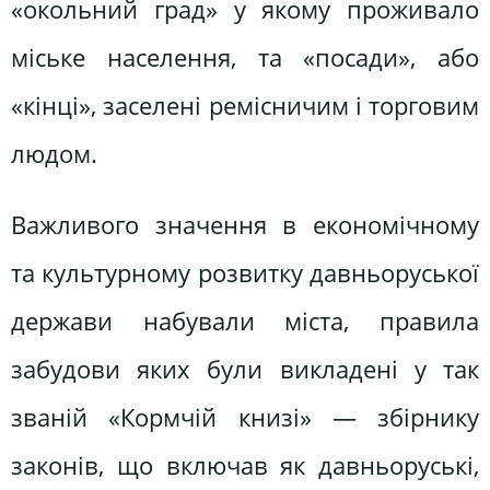
«окольний град» у якому проживало
міське населення, та «посади», або
«кінці», заселені ремісничим і торговим
людом.
Важливого значення в економічному
та культурному розвитку давньоруської
держави набували міста, правила
забудови яких були викладені у так
званій «Кормчій книзі» — збірнику
законів, що включав як давньоруські,