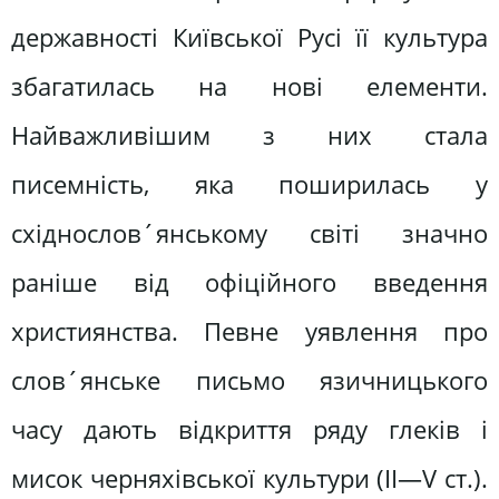
державності Київської Русі її культура
збагатилась на нові елементи.
Найважливішим з них стала
писемність, яка поширилась у
східнослов´янському світі значно
раніше від офіційного введення
християнства. Певне уявлення про
слов´янське письмо язичницького
часу дають відкриття ряду глеків і
мисок черняхівської культури (II—V ст.).