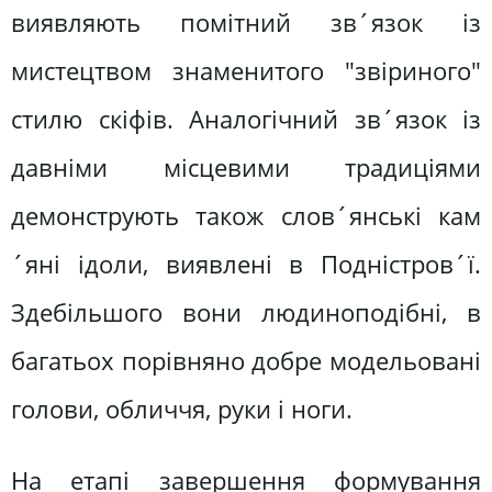
виявляють помітний зв´язок із
мистецтвом знаменитого "звіриного"
стилю скіфів. Аналогічний зв´язок із
давніми місцевими традиціями
демонструють також слов´янські кам
´яні ідоли, виявлені в Подністров´ї.
Здебільшого вони людиноподібні, в
багатьох порівняно добре модельовані
голови, обличчя, руки і ноги.
На етапі завершення формування