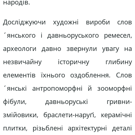
народів.
Досліджуючи художні вироби слов
´янського і давньоруського ремесел,
археологи давно звернули увагу на
незвичайну історичну глибину
елементів їхнього оздоблення. Слов
´янські антропоморфні й зооморфні
фібули, давньоруські гривни-
змійовики, браслети-наруґі, керамічні
плитки, різьблені архітектурні деталі