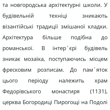
та новгородська архітектурні школи. У
будівельній техніці зникають
візантійські традиції змішаної кладки.
Архітектура більше подібна до
романської. В інтер´єрі будівель
зникає мозаїка, поступаючись місцем
фресковим розписам. До пам´яток
цього періоду належить храм
Федорівського монастиря (1131),
церква Богородиці Пирогощі на Подолі