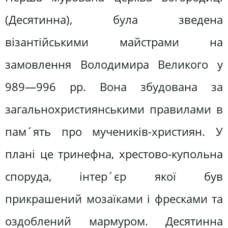
(Десятинна), була зведена
візантійськими майстрами на
замовлення Володимира Великого у
989—996 pp. Вона збудована за
загальнохристиянськими правилами в
пам´ять про мучеників-християн. У
плані це тринефна, хрестово-купольна
споруда, інтер´єр якої був
прикрашений мозаїками і фресками та
оздоблений мармуром. Десятинна