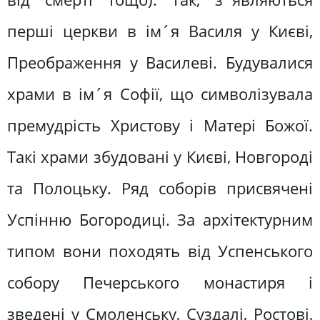
перші церкви в ім´я Василя у Києві,
Преображення у Василеві. Будувалися
храми в ім´я Софії, що символізувала
премудрість Христову і Матері Божої.
Такі храми збудовані у Києві, Новгороді
та Полоцьку. Ряд соборів присвячені
Успінню Богородиці. За архітектурним
типом вони походять від Успенського
собору Печерського монастиря і
зведені у Смоленську, Суздалі, Ростові,