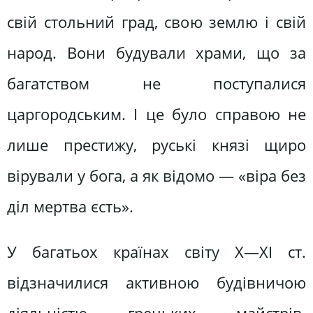
свій стольний град, свою землю і свій
народ. Вони будували храми, що за
багатством не поступалися
царгородським. І це було справою не
лише престижу, руські князі щиро
вірували у бога, а як відомо — «віра без
діл мертва єсть».
У багатьох країнах світу X—XI ст.
відзначилися активною будівничою