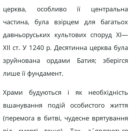
церква, особливо її центральна
частина, була взірцем для багатьох
давньоруських культових споруд XI—
XII ст. У 1240 р. Десятинна церква була
зруйнована ордами Батия; зберігся
лише її фундамент.
Храми будуються і як необхідність
вшанування подій особистого життя
(перемога в битві, чудесне врятування
від смерті тощо). Так, з´являються