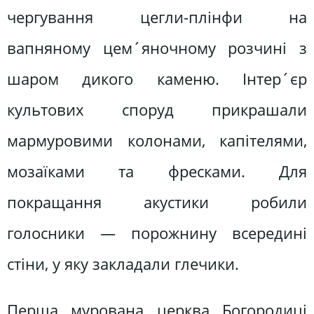
чергування цегли-плінфи на
вапняному цем´яночному розчині з
шаром дикого каменю. Інтер´єр
культових споруд прикрашали
мармуровими колонами, капітелями,
мозаїками та фресками. Для
покращання акустики робили
голосники — порожнину всередині
стіни, у яку закладали глечики.
Перша мурована церква Богородиці