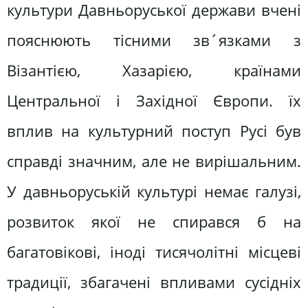
культури Давньоруської держави вчені
пояснюють тісними зв´язками з
Візантією, Хазарією, країнами
Центральної і Західної Європи. їх
вплив на культурний поступ Русі був
справді значним, але не вирішальним.
У давньоруській культурі немає галузі,
розвиток якої не спирався б на
багатовікові, іноді тисячолітні місцеві
традиції, збагачені впливами сусідніх