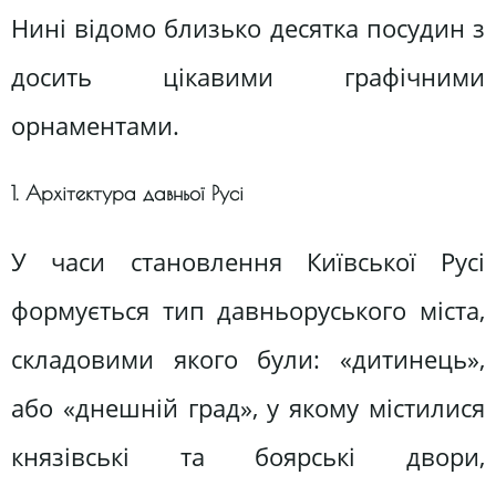
Нині відомо близько десятка посудин з
досить цікавими графічними
орнаментами.
1. Архітектура давньої Русі
У часи становлення Київської Русі
формується тип давньоруського міста,
складовими якого були: «дитинець»,
або «днешній град», у якому містилися
князівські та боярські двори,