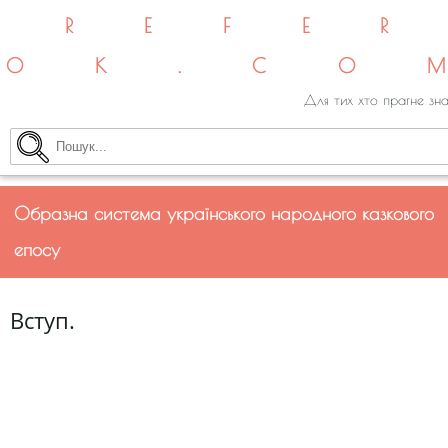
REFE
OK.CO
Для тих хто прагне зна
Образна система українського народного казкового
епосу
Вступ.