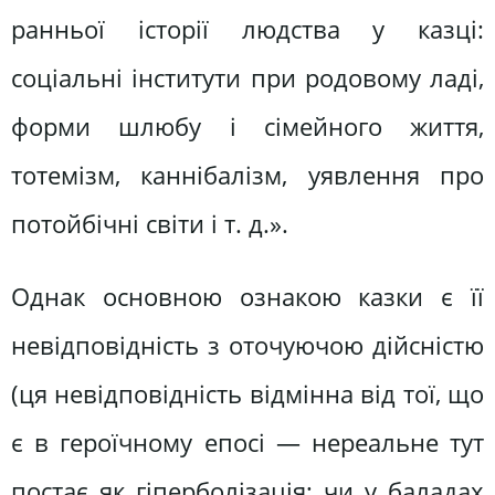
ранньої історії людства у казці:
соціальні інститути при родовому ладі,
форми шлюбу і сімейного життя,
тотемізм, каннібалізм, уявлення про
потойбічні світи і т. д.».
Однак основною ознакою казки є її
невідповідність з оточуючою дійсністю
(ця невідповідність відмінна від тої, що
є в героїчному епосі — нереальне тут
постає як гіперболізація; чи у баладах