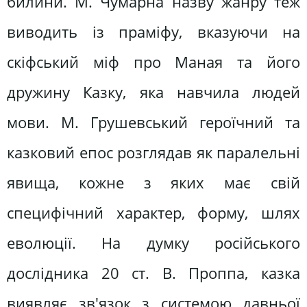
билини. М. Чумарна назву жанру теж
виводить із праміфу, вказуючи на
скіфський міф про Маная та його
дружину Казку, яка навчила людей
мови. М. Грушевський героїчний та
казковий епос розглядав як паралельні
явища, кожне з яких має свій
специфічний характер, форму, шлях
еволюції. На думку російського
дослідника 20 ст. В. Проппа, казка
виявляє зв'язок з системою давньої