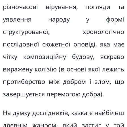
різночасові вірування, погляди та
уявлення народу у формі
структурованої, хронологічно
послідовної сюжетної оповіді, яка має
чітку композиційну будову, яскраво
виражену колізію (в основі якої лежить
протиборство між добром і злом, що
завершується перемогою добра).
На думку дослідників, казка є найбільш
древнім жанром, який застиг у той