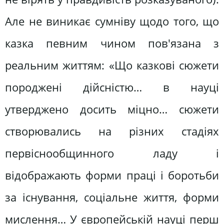
Але не виникає сумніву щодо того, що
казка певним чином пов'язана з
реальним життям: «Що казкові сюжети
породжені дійсністю… в науці
утверджено досить міцно… сюжети
створювались на різних стадіях
первіснообщинного ладу і
відображають форми праці і боротьби
за існування, соціальне життя, форми
мислення… У європейській науці перш