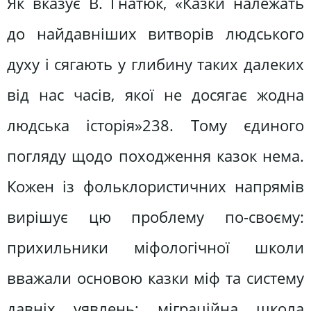
Як вказує В. Гнатюк, «Казки належать
до найдавніших витворів людського
духу і сягають у глибину таких далеких
від нас часів, якої не досягає жодна
людська історія»238. Тому єдиного
погляду щодо походження казок нема.
Кожен із фольклористичних напрямів
вирішує цю проблему по-своєму:
прихильники міфологічної школи
вважали основою казки міф та систему
давніх уявлень; міграційна школа