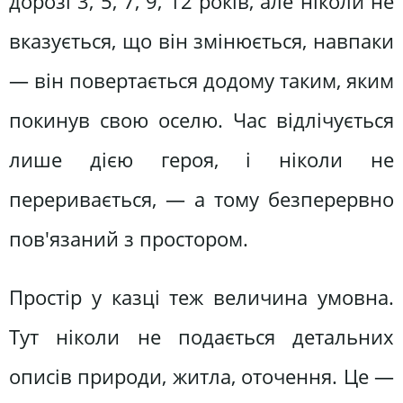
дорозі 3, 5, 7, 9, 12 років, але ніколи не
вказується, що він змінюється, навпаки
— він повертається додому таким, яким
покинув свою оселю. Час відлічується
лише дією героя, і ніколи не
переривається, — а тому безперервно
пов'язаний з простором.
Простір у казці теж величина умовна.
Тут ніколи не подається детальних
описів природи, житла, оточення. Це —