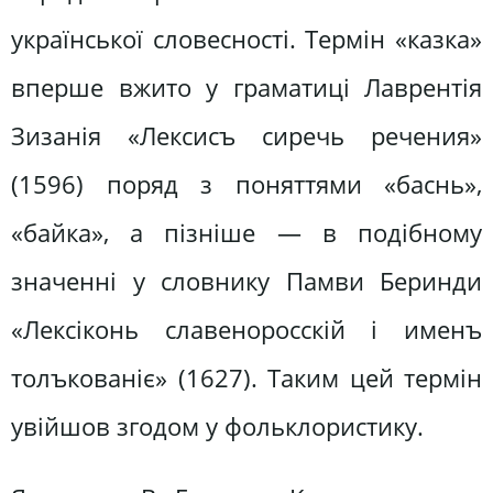
української словесності. Термін «казка»
вперше вжито у граматиці Лаврентія
Зизанія «Лексисъ сиречь речения»
(1596) поряд з поняттями «баснь»,
«байка», а пізніше — в подібному
значенні у словнику Памви Беринди
«Лексіконь славеноросскій і именъ
толъкованіє» (1627). Таким цей термін
увійшов згодом у фольклористику.