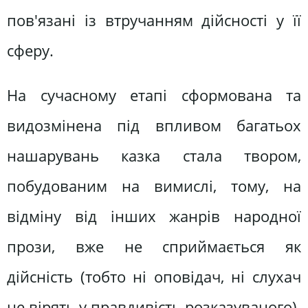
пов'язані із втручанням дійсності у її
сферу.
На сучасному етапі сформована та
видозмінена під впливом багатьох
нашарувань казка стала твором,
побудованим на вимислі, тому, на
відміну від інших жанрів народної
прози, вже не сприймається як
дійсність (тобто ні оповідач, ні слухач
не вірять у правдивість розказуваного).