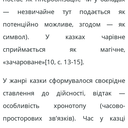
— незвичайне тут подається як
потенційно можливе, згодом — як
символ). У казках чарівне
сприймається як магічне,
«зачароване»[10, c. 13-15].
У жанрі казки сформувалося своєрідне
ставлення до дійсності, відтак —
особливість хронотопу (часово-
просторових зв'язків). Час у казці