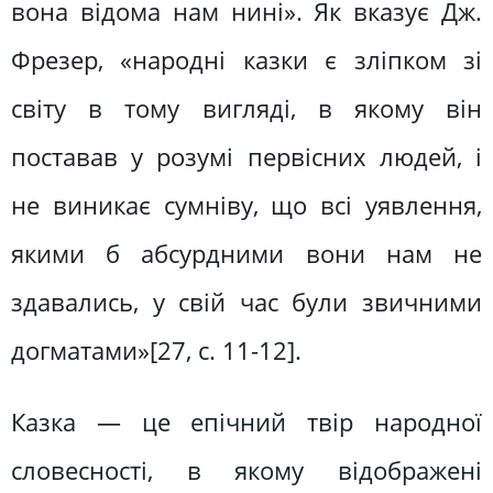
вона відома нам нині». Як вказує Дж.
Фрезер, «народні казки є зліпком зі
світу в тому вигляді, в якому він
поставав у розумі первісних людей, і
не виникає сумніву, що всі уявлення,
якими б абсурдними вони нам не
здавались, у свій час були звичними
догматами»[27, c. 11-12].
Казка — це епічний твір народної
словесності, в якому відображені