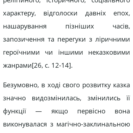
характеру, відголоски давніх епох,
нашарування пізніших часів,
запозичення та перегуки з ліричними
героїчними чи іншими неказковими
жанрами[26, c. 12-14].
Безумовно, в ході свого розвитку казка
значно видозмінилась, змінились її
функції — якщо первісно вона
виконувалася з магічно-заклинальною