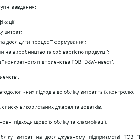
упні завдання:
ікації;
у витрат;
 та дослідити процес її формування;
ми на виробництво та собівартістю продукції;
ції конкретного підприємства ТОВ "D&V-інвест".
иємстві.
одологічних підходів до обліку витрат та їх контролю.
в, списку використаних джерел та додатків.
овні підходи щодо їх обліку та класифікації.
бліку витрат на досліджуваному підприємстві ТОВ "D