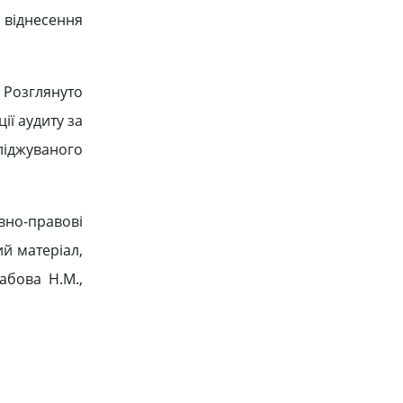
 віднесення
 Розглянуто
ії аудиту за
сліджуваного
вно-правові
ий матеріал,
абова Н.М.,