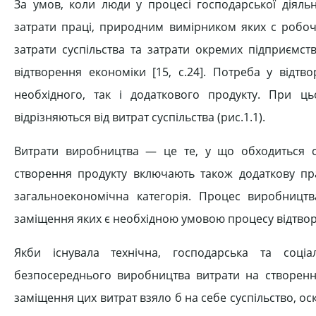
За умов, коли люди у процесі господарської діяльн
затрати праці, природним вимірником яких с робоч
затрати суспільства та затрати окремих підприємст
відтворення економіки [15, c.24]. Потреба у відт
необхідного, так і додаткового продукту. При ц
відрізняються від витрат суспільства (рис.1.1).
Витрати виробництва — це те, у що обходиться ст
створення продукту включають також додаткову пр
загальноекономічна категорія. Процес виробницт
заміщення яких є необхідною умовою процесу відтво
Якби існувала технічна, господарська та соці
безпосереднього виробництва витрати на створення
заміщення цих витрат взяло б на себе суспільство, о