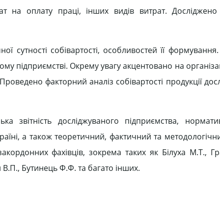
ат на оплату праці, інших видів витрат. Досліджено
ої сутності собівартості, особливостей її формування.
му підприємстві. Окрему увагу акцентовано на організац
. Проведено факторний аналіз собівартості продукції до
ка звітність досліджуваного підприємства, нормати
раїні, а також теоретичний, фактичний та методологічн
акордонних фахівців, зокрема таких як Білуха М.Т., Гр
 В.П., Бутинець Ф.Ф. та багато інших.