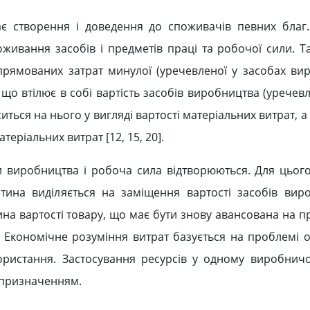
ає створення і доведення до споживачів певних благ
ивання засобів і предметів праці та робочої сили. 
спрямованих затрат минулої (уречевленої у засобах вир
 що втілює в собі вартість засобів виробництва (уречев
ться на нього у вигляді вартості матеріальних витрат, 
еріальних витрат [12, 15, 20].
виробництва і робоча сила відтворюються. Для цього 
астина виділяється на заміщення вартості засобів вир
ина вартості товару, що має бути знову авансована на 
 Економічне розуміння витрат базується на проблемі 
користання. Застосування ресурсів у одному виробнич
 призначенням.