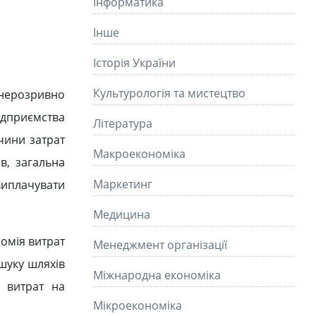
Інформатика
Інше
Історія України
Культурологія та мистецтво
нерозривно
ідприємства
Літературa
чини затрат
Макроекономіка
в, загальна
Маркетинг
виплачувати
Медицина
номія витрат
Менеджмент організації
ошуку шляхів
Міжнародна економіка
 витрат на
Мікроекономіка