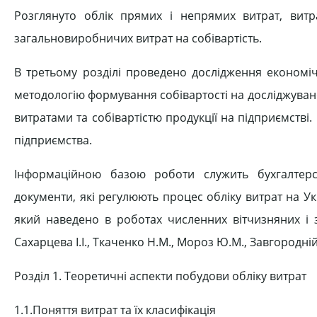
Розглянуто облік прямих і непрямих витрат, витр
загальновиробничих витрат на собівартість.
В третьому розділі проведено дослідження економічн
методологію формування собівартості на досліджувано
витратами та собівартістю продукції на підприємстві
підприємства.
Інформаційною базою роботи служить бухгалтерсь
документи, які регулюють процес обліку витрат на Ук
який наведено в роботах численних вітчизняних і з
Сахарцева І.І., Ткаченко Н.М., Мороз Ю.М., Завгородній
Розділ 1. Теоретичні аспекти побудови обліку витрат
1.1.Поняття витрат та їх класифікація