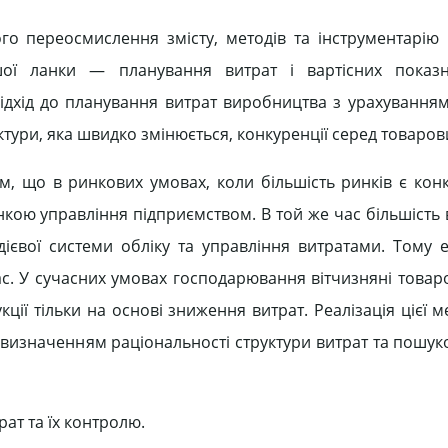
го переосмислення змісту, методів та інструментарію
шої ланки — планування витрат і вартісних показн
дхід до планування витрат виробництва з урахуванням 
тури, яка швидко змінюється, конкуренції серед товаров
м, що в ринкових умовах, коли більшість ринків є кон
нкою управління підприємством. В той же час більшість 
ієвої системи обліку та управління витратами. Тому 
ас. У сучасних умовах господарювання вітчизняні това
ії тільки на основі зниження витрат. Реалізація цієї м
з визначенням раціональності структури витрат та пошук
ат та їх контролю.