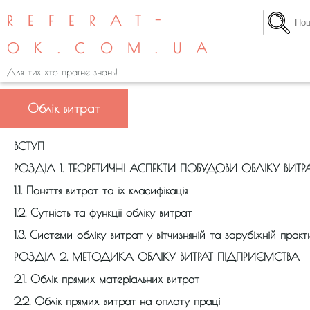
REFERAT-
OK.COM.UA
Для тих хто прагне знань!
Облік витрат
ВСТУП
РОЗДІЛ 1. ТЕОРЕТИЧНІ АСПЕКТИ ПОБУДОВИ ОБЛІКУ ВИТР
1.1. Поняття витрат та їх класифікація
1.2. Сутність та функції обліку витрат
1.3. Системи обліку витрат у вітчизняній та зарубіжній практ
РОЗДІЛ 2. МЕТОДИКА ОБЛІКУ ВИТРАТ ПІДПРИЄМСТВА
2.1. Облік прямих матеріальних витрат
2.2. Облік прямих витрат на оплату праці