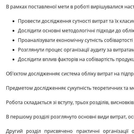
В рамках поставленої мети в роботі вирішувалися наст
Провести дослідження сутності витрат та їх класиф
Дослідити основні методологічні підходи до облік
Проаналізувати економічну сутність собівартості
Розглянути процес організації аудиту за витрата
Дослідити вплив факторів на собівартість продук
Об’єктом дослідженняє система обліку витрат на підпр
Предметом дослідженняє сукупність теоретичних та мет
Робота складається зі вступу, трьох розділів, висновкі
В першому розділі розглянуто основні види витрат, осн
Другий розділ присвячено практичні організації о