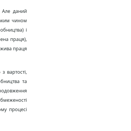
. Але даний
Таким чином
обництва) і
лена праця),
а жива праця
з вартості,
обництва та
продовження
обмеженості
ому процесі