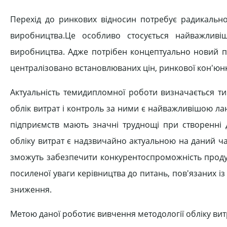
Перехід до ринкових відносин потребує радикально
виробництва.Це особливо стосується найважливі
виробництва. Адже потрібен концептуально новий пі
централізовано встановлюваних цін, ринкової кон'юнк
Актуальність темидипломної роботи визначається ти
облік витрат і контроль за ними є найважливішою ла
підприємств мають значні труднощі при створенні д
обліку витрат є надзвичайно актуальною на даний ч
зможуть забезпечити конкурентоспроможність продукц
посиленої уваги керівництва до питань, пов'язаних і
зниження.
Метою даної роботиє вивчення методології обліку витр