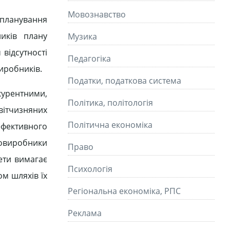
Мовознавство
 планування
иків плану
Музика
відсутності
Педагогіка
иробників.
Податки, податкова система
курентними,
Політика, політологія
вітчизняних
Політична економіка
ефективного
ровиробники
Право
ети вимагає
Психологія
ом шляхів їх
Регіональна економіка, РПС
Реклама