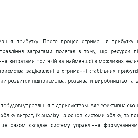
имання прибутку. Проте процес отримання прибутку 
управління затратами полягає в тому, що ресурси п
іння витратами при якій за найменшої з можливих вели
иємства зацікавлені в отриманні стабільних прибуткі
ний розвиток підприємства, розвивати виробництво та 
 побудові управління підприємством. Але ефективна еко
ліку витрат, їх аналізу на основі системи обліку, та п
 це разом складає систему управління формуванням