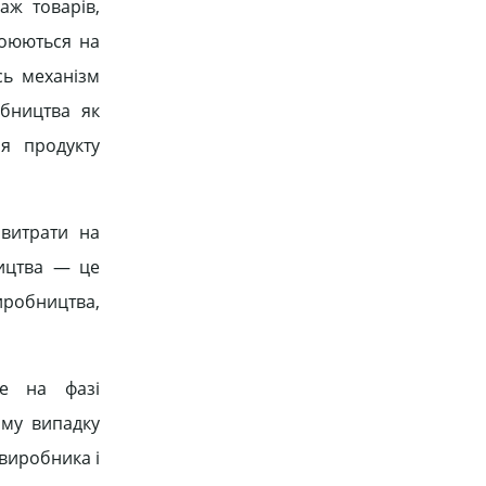
аж товарів,
воюються на
сь механізм
обництва як
ня продукту
 витрати на
ництва — це
робництва,
же на фазі
ому випадку
 виробника і