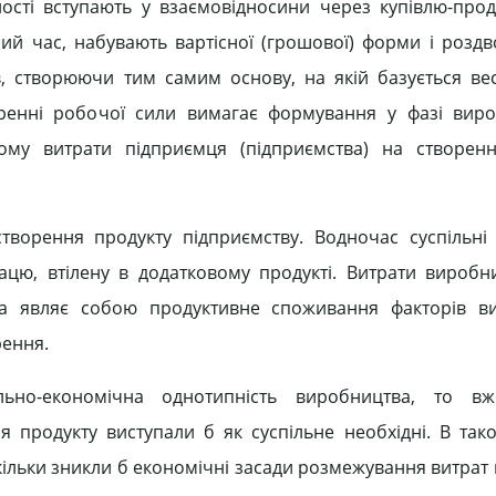
ості вступають у взаємовідносини через купівлю-прод
ий час, набувають вартісної (грошової) форми і розд
в, створюючи тим самим основу, на якій базується ве
воренні робочої сили вимагає формування у фазі вир
ьому витрати підприємця (підприємства) на створен
ворення продукту підприємству. Водночас суспільні
ацю, втілену в додатковому продукті. Витрати вироб
ва являє собою продуктивне споживання факторів ви
рення.
ально-економічна однотипність виробництва, то в
 продукту виступали б як суспільне необхідні. В так
скільки зникли б економічні засади розмежування витрат