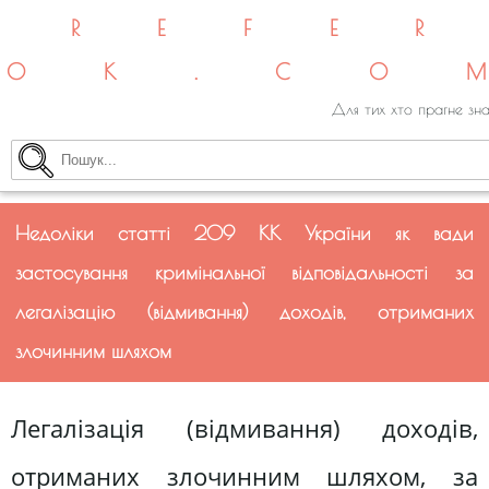
REFE
OK.CO
Для тих хто прагне зна
Недоліки статті 209 КК України як вади
застосування кримінальної відповідальності за
легалізацію (відмивання) доходів, отриманих
злочинним шляхом
Легалізація (відмивання) доходів,
отриманих злочинним шляхом, за