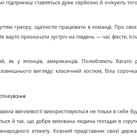
кі підприємці ставляться дуже серйозно й очікують того
очуттям гумору, здатністю працювати в команді. Про сво
е варто призначати зустріч на південь — час фієсти. Ісп
ий, як у японців, американців. Полюбляють багато 
зовнішнього вигляду: класичний костюм, біла сорочк
спілкування
вила ввічливості використовуються не тільки в себе бу
ться й так, що добре вихована людина попадає в скрутн
іжнародного етикету. Кожний представник своєї держа