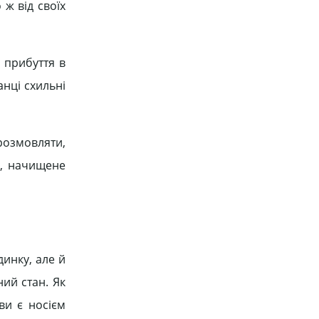
 ж від своїх
є прибуття в
анці схильні
розмовляти,
а, начищене
динку, але й
ий стан. Як
ви є носієм