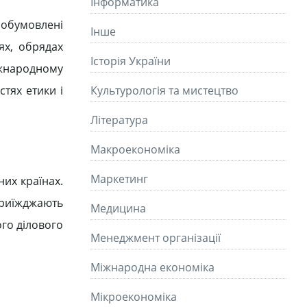
Інформатика
обумовлені
Інше
ях, обрядах
Історія України
іжнародному
стях етики і
Культурологія та мистецтво
Літературa
Макроекономіка
Маркетинг
них країнах.
приїжджають
Медицина
ого ділового
Менеджмент організації
Міжнародна економіка
Мікроекономіка