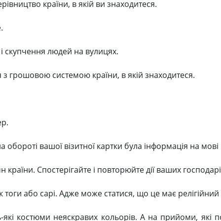
керівництво країни, в якій ви знаходитеся.
.
 і скупчення людей на вулицях.
 з грошовою системою країни, в якій знаходитеся.
р.
обороті вашої візитної картки була інформація на мові ц
н країни. Спостерігайте і повторюйте дії ваших господарі
 тоги або сарі. Адже може статися, що це має релігійний
-які костюми неяскравих кольорів. А на прийоми, які 