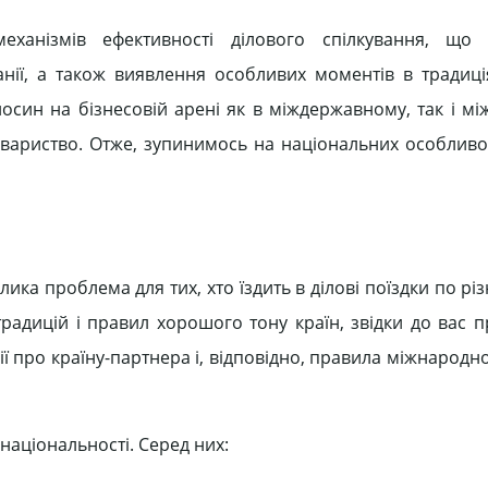
еханізмів ефективності ділового спілкування, що 
панії, а також виявлення особливих моментів в традиці
носин на бізнесовій арені як в міждержавному, так і м
товариство. Отже, зупинимось на національних особливо
ка проблема для тих, хто їздить в ділові поїздки по різ
радицій і правил хорошого тону країн, звідки до вас 
ї про країну-партнера і, відповідно, правила міжнародн
 національності. Серед них: