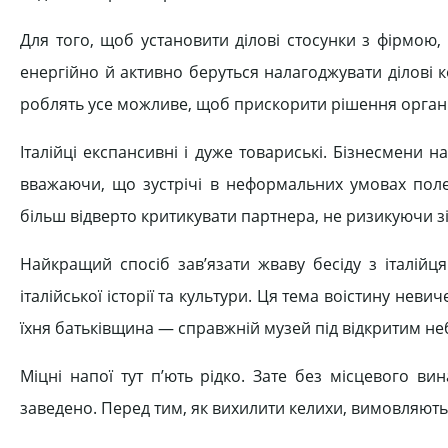
Для того, щоб установити ділові стосунки з фірмою
енергійно й активно беруться налагоджувати ділові ко
роблять усе можливе, щоб прискорити рішення організа
Італійці експансивні і дуже товариські. Бізнесмен
вважаючи, що зустрічі в неформальних умовах пол
більш відверто критикувати партнера, не ризикуючи 
Найкращий спосіб зав’язати жваву бесіду з італійц
італійської історії та культури. Ця тема воістину нев
їхня батьківщина — справжній музей під відкритим не
Міцні напої тут п’ють рідко. Зате без місцевого ви
заведено. Перед тим, як вихилити келихи, вимовляють