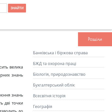
Розділи
Банківська і біржова справа
БЖД та охорона праці
сить велика
Біологія, природознавство
арних знань
Бухгалтерський облік
воєння знань
Всесвітня історія
ть дві точки
Географія
изводить до