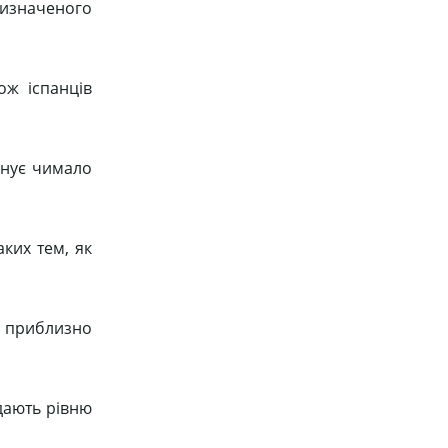
призначеного
ож іспанців
снує чимало
ких тем, як
, приблизно
адають рівню