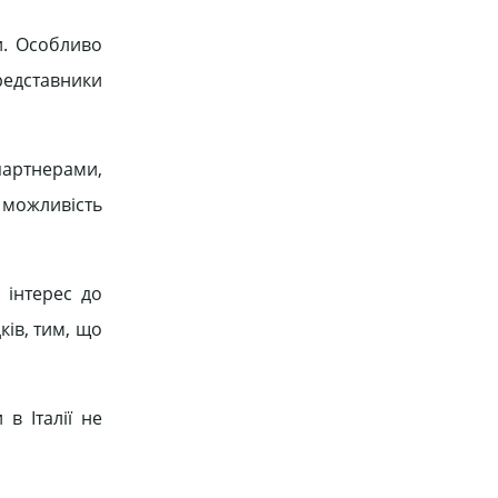
и. Особливо
представники
партнерами,
 можливість
 інтерес до
ків, тим, що
в Італії не