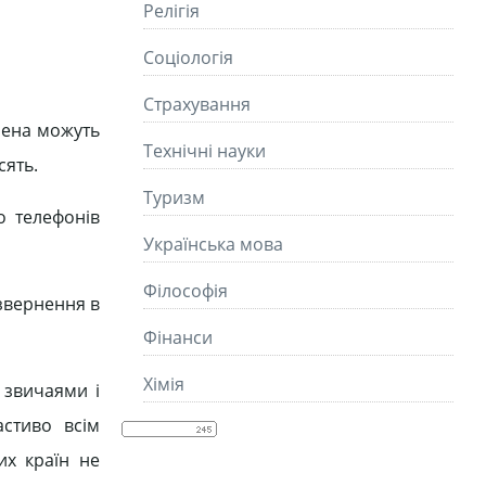
Релігія
Соціологія
Страхування
імена можуть
Технічні науки
сять.
Туризм
о телефонів
Українська мова
Філософія
звернення в
Фінанси
Хімія
 звичаями і
астиво всім
их країн не