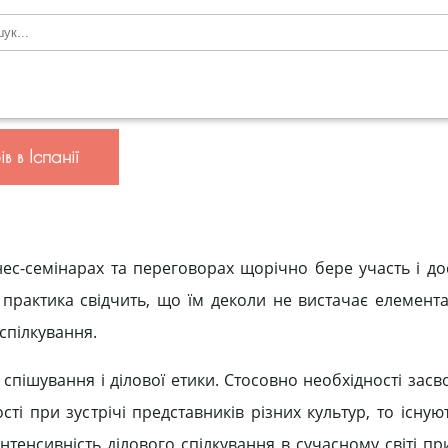
 в Іспанії
нес-семінарах та переговорах щорічно бере участь і до
к практика свідчить, що їм деколи не вистачає елемент
спілкування.
го спішування і ділової етики. Стосовно необхідності зас
ті при зустрічі представників різних культур, то існую
тенсивність ділового спілкування в сучасному світі пр