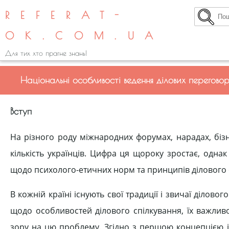
REFERAT-
OK.COM.UA
Для тих хто прагне знань!
Національні особливості ведення ділових переговорів
Вступ
На різного роду міжнародних форумах, нарадах, біз
кількість українців. Цифра ця щороку зростає, одна
щодо психолого-етичних норм та принципів ділового 
В кожній країні існують свої традиції і звичаї ділово
щодо особливостей ділового спілкування, їх важливос
зору на цю проблему. Згідно з першою концепцією ін