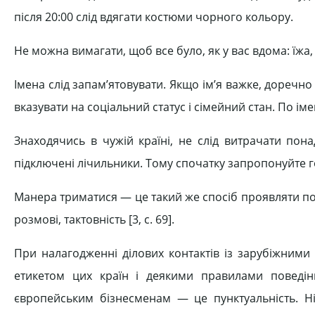
після 20:00 слід вдягати костюми чорного кольору.
Не можна вимагати, щоб все було, як у вас вдома: їжа, 
Імена слід запам’ятовувати. Якщо ім’я важке, доречно
вказувати на соціальний статус і сімейний стан. По ім
Знаходячись в чужій країні, не слід витрачати пона
підключені лічильники. Тому спочатку запропонуйте го
Манера триматися — це такий же спосіб проявляти по
розмові, тактовність [3, c. 69].
При налагодженні ділових контактів із зарубіжними
етикетом цих країн і деякими правилами поведін
європейським бізнесменам — це пунктуальність. Нім