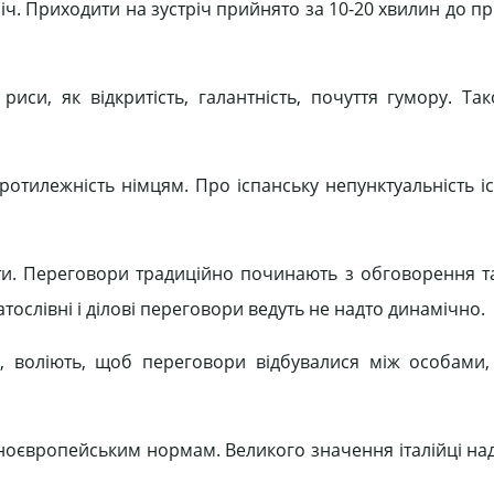
іч. Приходити на зустріч прийнято за 10-20 хвилин до 
риси, як відкритість, галантність, почуття гумору. Так
ротилежність німцям. Про іспанську непунктуальність і
сти. Переговори традиційно починають з обговорення та
атослівні і ділові переговори ведуть не надто динамічно.
ах, воліють, щоб переговори відбувалися між особами
альноєвропейським нормам. Великого значення італійці н