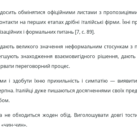
, досить обмінятися офіційними листами з пропозиціям
нтакти на перших етапах дрібні італійські фірми. Їхні 
ційних і формальних питань [7, c. 89].
и надають великого значення неформальним стосункам з 
егшують знаходження взаємовигідного рішення, дають
зірвати переговорний процес.
ями і здобути їхню прихильність і симпатію — виявити
ичерпна. Італійці дуже пишаються досягненнями своїх пред
бом.
на не обходиться жоден обід. Виголошувати довгі тости 
 «чин-чин».