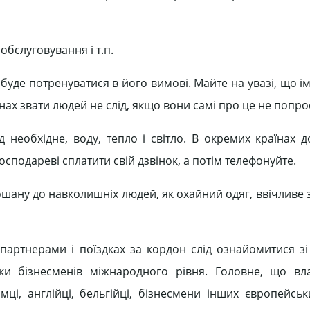
обслуговування і т.п.
 буде потренуватися в його вимові. Майте на увазі, що 
енах звати людей не слід, якщо вони самі про це не попро
д необхідне, воду, тепло і світло. В окремих країнах д
сподареві сплатити свій дзвінок, а потім телефонуйте.
шану до навколишніх людей, як охайний одяг, ввічливе 
 партнерами і поїздках за кордон слід ознайомитися зі
ки бізнесменів міжнародного рівня. Головне, що вл
ці, англійці, бельгійці, бізнесмени інших європейськ