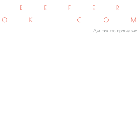
REFE
OK.CO
Для тих хто прагне зна