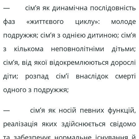
— сім’я як динамічна послідовність
фаз «життєвого циклу»: молоде
подружжя; сім’я з однією дитиною; сім’я
з кількома неповнолітніми дітьми;
сім’я, від якої відокремлюються дорослі
діти; розпад сім’ї внаслідок смерті
одного з подружжя;
— сім’я як носій певних функцій,
реалізація яких здійснюється свідомо
та забезпечує нормальне існування й