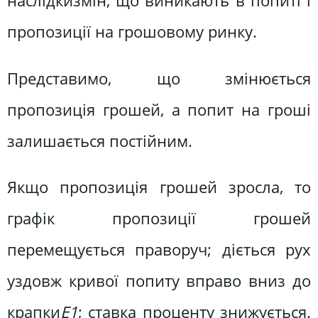
наслідкизмін, що виникають в попиті і
пропозиції на грошовому ринку.
Представимо, що змінюється
пропозиція грошей, а попит на гроші
залишається постійним.
Якщо пропозиція грошей зросла, то
графік пропозиції грошей
перемещується праворуч; діється рух
уздовж кривої попиту вправо вниз до
крапки
Е1
; ставка проценту знижується.