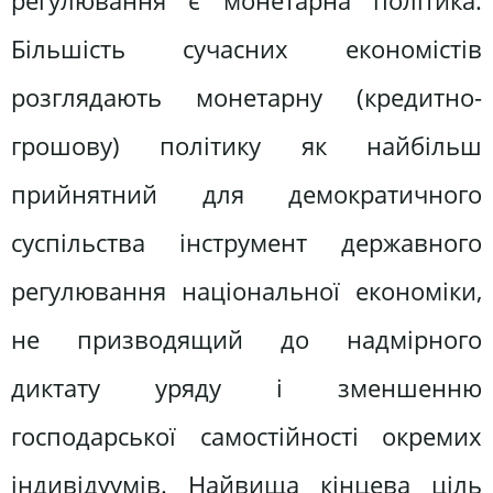
регулювання є монетарна політика.
Більшість сучасних економiстів
розглядають монетарну (кредитно-
грошову) політику як найбільш
прийнятний для демократичного
суспільства інструмент державного
регулювання національної економіки,
не призводящий до надмірного
диктату уряду і зменшенню
господарської самостійності окремих
iндивiдуумів. Найвища кінцева ціль