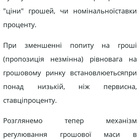
"ціни" грошей, чи номiнальноїставки
проценту.
При зменшенні попиту на гроші
(пропозиція незмінна) рівновага на
грошовому ринку встановлюетьсяпри
понад низькій, ніж первисна,
ставціпроценту.
Розглянемо тепер механізм
регулювання грошової маси в