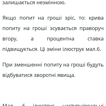
залишається незмінною.
Якщо попит на гроші зріс, то: крива
попиту на гроші зсувається праворуч
вгору, а процентна ставка
підвищується. Ці зміни iлюструє мал.6.
При зменшенні попиту на гроші будуть
відбуватися зворотні явища.
Мал. 6 iлюструє наступніреальні