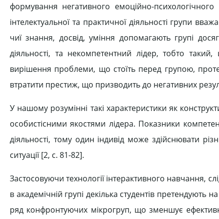
формування негативного емоційно-психологічного к
інтелектуальної та практичної діяльності групи вваж
чиї знання, досвід, уміння допомагають групі досяг
діяльності, та некомпетентний лідер, тобто такий,
вирішення проблеми, що стоїть перед групою, проте
втратити престиж, що призводить до негативних резуль
У нашому розумінні такі характеристики як конструкт
особистісними якостями лідера. Показники компетен
діяльності, тому один індивід може здійснювати різ
ситуації [2, c. 81-82].
Застосовуючи технології інтерактивного навчання, слід
в академічній групі декілька студентів претендують на
ряд конфронтуючих мікрогруп, що зменшує ефективні