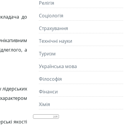
Релігія
Соціологія
икладача до
Страхування
унікативним
Технічні науки
длеглого, а
Туризм
Українська мова
Філософія
у лідерських
Фінанси
 характером
Хімія
рські якості