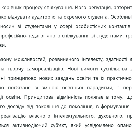
 керівник процесу спілкування. Його репутація, авторит
нко відчувати аудиторію та окремого студента. Особливі
дносин зі студентами у сфері особистісних контактів
професійно-педагогічного спілкування зі студентами, тр
ви.
зону можливостей, розвиненого інтелекту, здатності д
на творчу самореалізацію. Нові вимоги суспільства
 принципово нових завдань освіти та їх практичної 
но пов’язане зі зміною освітньої парадигми, з пер
ії освіти. Принципова відмінність полягає в тому, 
ого досвіду від покоління до покоління, в формування
реалізацію власного інтелектуального, духовного, п
иться активнодіючий суб’єкт, який усвідомлено опан