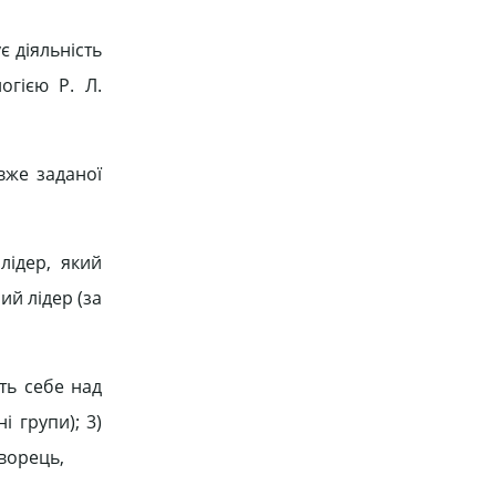
є діяльність
огією Р. Л.
 вже заданої
 лідер, який
ий лідер (за
ть себе над
 групи); 3)
творець,