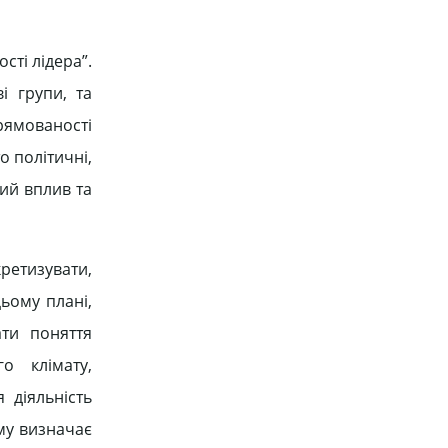
сті лідера”.
і групи, та
рямованості
о політичні,
ний вплив та
кретизувати,
ьому плані,
ти поняття
о клімату,
 діяльність
му визначає