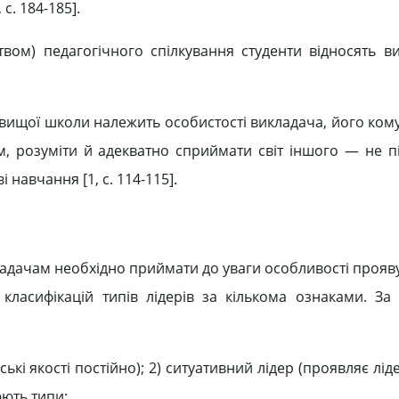
c. 184-185].
твом) педагогічного спілкування студенти відносять в
 вищої школи належить особистості викладача, його ком
ом, розуміти й адекватно сприймати світ іншого — не пі
навчання [1, c. 114-115].
ладачам необхідно приймати до уваги особливості прояв
 класифікацій типів лідерів за кількома ознаками. За
ькі якості постійно); 2) ситуативний лідер (проявляє ліде
юють типи: