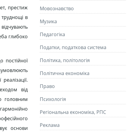
ет, престиж
Мовознавство
 труднощі в
Музика
 відчувають
Педагогіка
еба глибоко
Податки, податкова система
Політика, політологія
о постійної
 зумовлюють
Політична економіка
реалізації.
Право
еходом від
що головним
Психологія
 гармонійно
Регіональна економіка, РПС
рофесійного
Реклама
овує основи