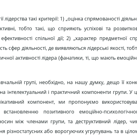
 лідерства такі критерії: 1) „оцінка спрямованості діяльно
тивні, тобто такі, що сприяють успіхові та розвитков
 ефективності спільної дії; 2) „характер предметної сп
сть сфер діяльності, де виявляються лідерські якості, тобт
гетичної активності лідера (фанатики, ті, що мають емоцій
вчальній групі, необхідно, на нашу думку, дещо її кон
а інтелектуальний і практичний компоненти групи. У ц
нікативний компонент, ми пропонуємо використовува
встановленню позитивного емоційно-психологічног
син між членами групи, та деструктивний лідер, чия
я різностатусних або ворогуючих угрупувань та в ціло