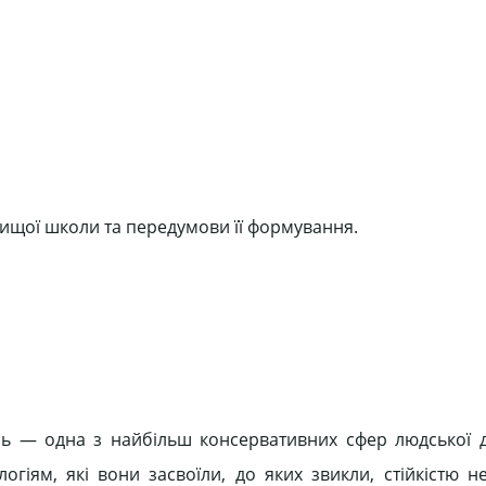
вищої школи та передумови її формування.
зь — одна з найбільш консервативних сфер людської дія
огіям, які вони засвоїли, до яких звикли, стійкістю н