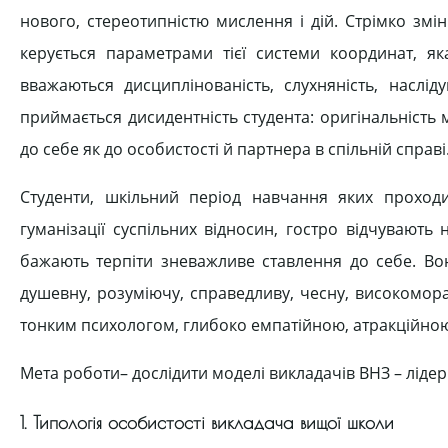
нового, стереотипністю мислення і дій. Стрімко зм
керується параметрами тієї системи координат, я
вважаються дисциплінованість, слухняність, наслі
приймається дисидентність студента: оригінальність 
до себе як до особистості й партнера в спільній справі
Студенти, шкільний період навчання яких проходи
гуманізації суспільних відносин, гостро відчувають
бажають терпіти зневажливе ставлення до себе. Вон
душевну, розуміючу, справедливу, чесну, високомор
тонким психологом, глибоко емпатійною, атракційною
Мета роботи– дослідити моделі викладачів ВНЗ – лідерів
1. Типологія особистості викладача вищої школи