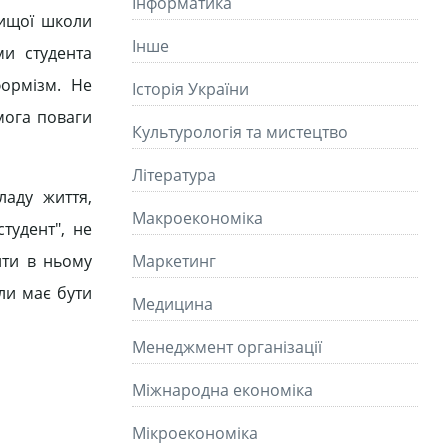
Інформатика
вищої школи
Інше
ми студента
формізм. Не
Історія України
имога поваги
Культурологія та мистецтво
Літературa
ладу життя,
Макроекономіка
тудент", не
ити в ньому
Маркетинг
ли має бути
Медицина
Менеджмент організації
Міжнародна економіка
Мікроекономіка