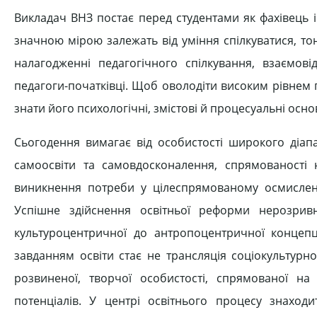
Викладач ВНЗ постає перед студентами як фахівець і
значною мірою залежать від уміння спілкуватися, то
налагодженні педагогічного спілкування, взаємові
педагоги-початківці. Щоб оволодіти високим рівнем 
знати його психологічні, змістові й процесуальні осно
Сьогодення вимагає від особистості широкого діапа
самоосвіти та самовдосконалення, спрямованості 
виникнення потреби у цілеспрямованому осмисленні
Успішне здійснення освітньої реформи нерозрив
культуроцентричної до антропоцентричної концепц
завданням освіти стає не трансляція соціокультурн
розвиненої, творчої особистості, спрямованої на 
потенціалів. У центрі освітнього процесу знаход