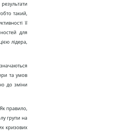
 результати
тобто такий,
тивності її
бностей для
ією лідера,
визначаються
ери та умов
но до зміни
 Як правило,
олу групи на
их кризових