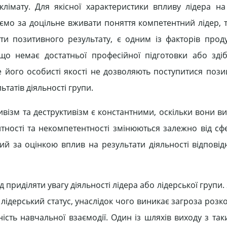
лімату. Для якісної характеристики впливу лідера на
аємо за доцільне вживати поняття компетентний лідер, 
ти позитивного результату, є одним із факторів продук
 що немає достатньої професійної підготовки або зді
 його особисті якості не дозволяють поступитися позиц
татів діяльності групи.
ивізм та деструктивізм є константними, оскільки вони 
тності та некомпетентності змінюються залежно від сф
ний за оцінкою вплив на результати діяльності відповід
 приділяти увагу діяльності лідера або лідерської групи.
 лідерський статус, унаслідок чого виникає загроза розк
сть навчальної взаємодії. Один із шляхів виходу з так