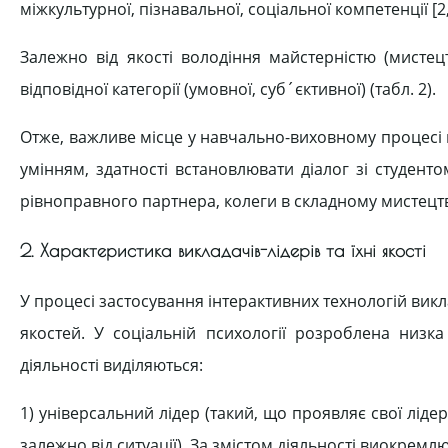
міжкультурної, пізнавальної, соціальної компетенції [2, 
Залежно від якості володіння майстерністю (мистец
відповідної категорії (умовної, суб´єктивної) (табл. 2).
Отже, важливе місце у навчально-виховному процесі
умінням, здатності встановлювати діалог зі студент
рівноправного партнера, колеги в складному мистецтві 
2. Характеристика викладачів-лідерів та їхні якості
У процесі застосування інтерактивних технологій вик
якостей. У соціальній психології розроблена низка
діяльності виділяються:
1) універсальний лідер (такий, що проявляє свої лідерс
залежно від ситуації). За змістом діяльності виокремл