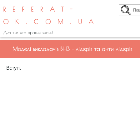
REFERAT-
OK.COM.UA
Для тих хто прагне знань!
Моделі викладачів ВНЗ – лідерів та анти лідерів
Вступ.