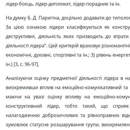
лідер-боєць, лідер-дипломат, лідер-порадник та ін.
На думку Б. Д. Паригіна, доцільно додавати до типології
За цією ознакою лідери класифікуються як конструк
деструктивні, діяльність яких призводить до втрати
діяльності лідера”. Цей критерій враховує різноманітні
економічні, духовні, спортивні та ін.; 3) рівень енер
ін.) [3, c. 96-97].
Аналізуючи оцінку предметної діяльності лідера в на
виокремивши вплив на емоційно-комунікативний та н
маючи на увазі оцінку впливу на емоційно-кому
конструктивний лідер, тобто такий, що сприяє 
налагодженню доброзичливих та рівноправних відно
зумовлює статусне розшарування групи, виокремленн