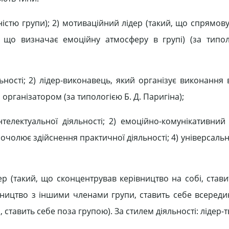
льністю групи); 2) мотиваційний лідер (такий, що спрямову
й, що визначає емоційну атмосферу в групі) (за типол
льності; 2) лідер-виконавець, який організує виконання
 організатором (за типологією Б. Д. Паригіна);
інтелектуальної діяльності; 2) емоційно-комунікативний
о очолює здійснення практичної діяльності; 4) універсальн
ер (такий, що сконцентрував керівництво на собі, стави
вництво з іншими членами групи, ставить себе всередині
 ставить себе поза групою). За стилем діяльності: лідер-