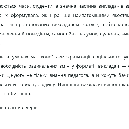
інюються часи, студенти, а значна частина викладачів 
ка їх сформувала. Як і раніше найвагомішими якостя
дування пропонованих викладачем зразків, тобто кон
мислення й поведінки, самостійність думок, суджень, в
.
в в умовах часткової демократизації соціального ук
 необхідність радикальних змін у форматі "викладач — с
и цінують не тільки знання педагога, а й хочуть бач
альну й порядну людину. Нинішній викладач вищої шко
 особистістю.
 та анти лідерів.