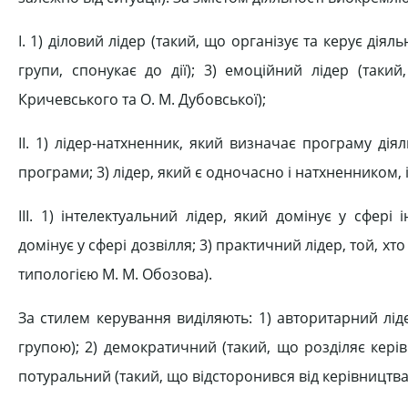
І. 1) діловий лідер (такий, що організує та керує дія
групи, спонукає до дії); 3) емоційний лідер (таки
Кричевського та О. М. Дубовської);
ІІ. 1) лідер-натхненник, який визначає програму дія
програми; 3) лідер, який є одночасно і натхненником, і
ІІІ. 1) інтелектуальний лідер, який домінує у сфері 
домінує у сфері дозвілля; 3) практичний лідер, той, хт
типологією М. М. Обозова).
За стилем керування виділяють: 1) авторитарний лід
групою); 2) демократичний (такий, що розділяє кері
потуральний (такий, що відсторонився від керівництва,