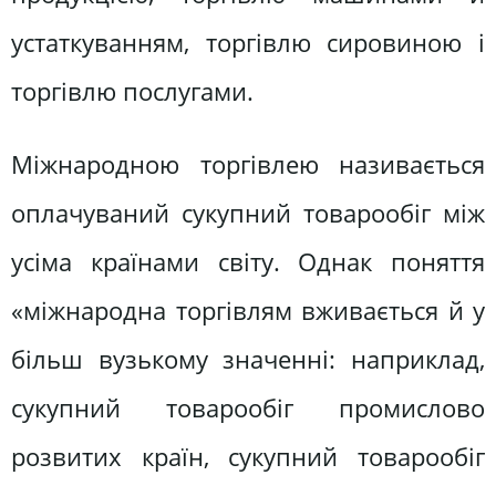
устаткуванням, торгівлю сировиною і
торгівлю послугами.
Міжнародною торгівлею називається
оплачуваний сукупний товарообіг між
усіма країнами світу. Однак поняття
«міжнародна торгівлям вживається й у
більш вузькому значенні: наприклад,
сукупний товарообіг промислово
розвитих країн, сукупний товарообіг