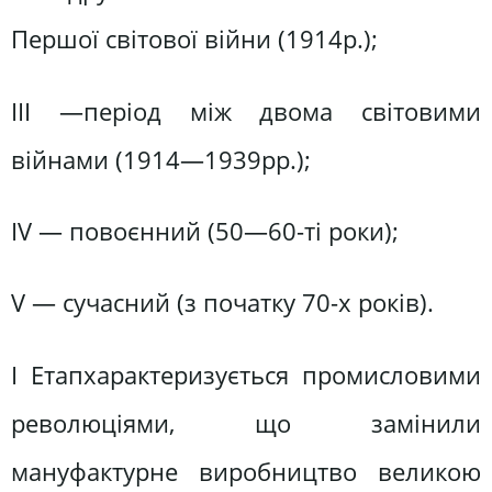
Першої світової війни (1914р.);
III —період між двома світовими
війнами (1914—1939рр.);
IV — повоєнний (50—60-ті роки);
V — сучасний (з початку 70-х років).
I Eтапхарактеризується промисловими
революціями, що замінили
мануфактурне виробництво великою