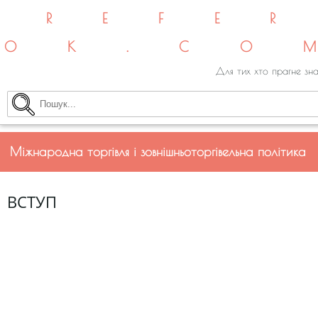
REFE
OK.CO
Для тих хто прагне зна
Міжнародна торгівля і зовнішньоторгівельна політика
ВСТУП