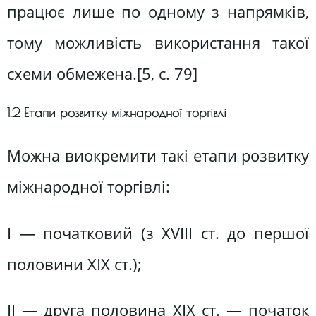
працює лише по одному з напрямків,
тому можливість використання такої
схеми обмежена.[5, с. 79]
1.2 Етапи розвитку міжнародної торгівлі
Mожна виокремити такі етапи розвитку
міжнародної торгівлі:
І — початковий (з XVIII ст. до першої
половини XIX ст.);
II — друга половина XIX ст. — початок