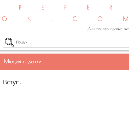
REFE
OK.CO
Для тих хто прагне зна
Місцеві податки
Вступ.