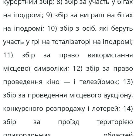
курортний збір; 8) збір за участь у бігах
на іподромі; 9) збір за виграш на бігах
на іподромі; 10) збір з осіб, які беруть
участь у грі на тоталізаторі на іподромі;
11) збір за право використання
місцевої символіки; 12) збір за право
проведення кіно — і телезйомок; 13)
збір за проведення місцевого аукціону,
конкурсного розпродажу і лотерей; 14)
збір за проїзд територією
прикордонних областей