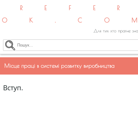
REFE
OK.CO
Для тих хто прагне зна
Місце праці в системі розвитку виробництва
Вступ.