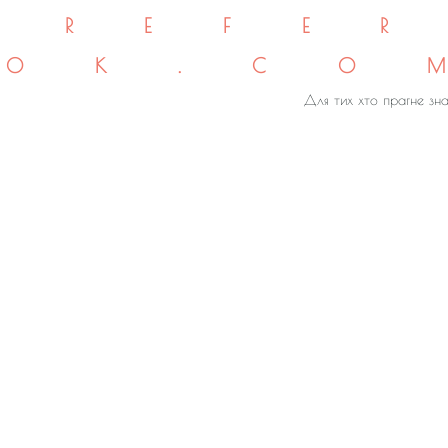
REFE
OK.CO
Для тих хто прагне зна