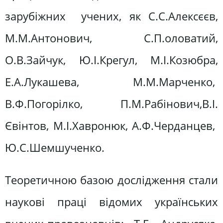
зарубіжних учених, як С.С.Алексєєв,
М.М.Антонович, С.П.оловатий,
О.В.Зайчук, Ю.І.Крегул, М.І.Козюбра,
Е.А.Лукашева, М.М.Марченко,
В.Ф.Погорілко, П.М.Рабінович,В.І.
Євінтов, М.І.Хавронюк, А.Ф.Черданцев,
Ю.С.Шемшученко.
Теоретичною базою дослідження стали
наукові праці відомих українських