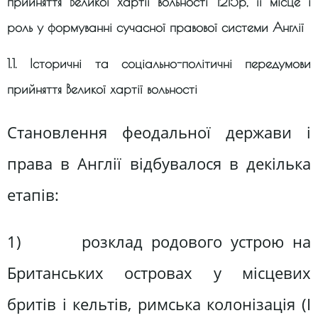
прийняття Великої хартії вольності 1215р, її місце і
роль у формуванні сучасної правової системи Англії
1.1. Історичні та соціально-політичні передумови
прийняття Великої хартії вольності
Становлення феодальної держави і
права в Англії відбувалося в декілька
етапів:
1) розклад родового устрою на
Британських островах у місцевих
бритів і кельтів, римська колонізація (I