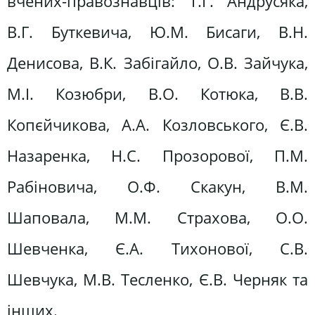
вчених-правознавців: Т.Г. Андрусяка,
В.Г. Буткевича, Ю.М. Бисаги, В.Н.
Денисова, В.К. Забігайло, О.В. Зайчука,
М.І. Козюбри, В.О. Котюка, В.В.
Копєйчикова, А.А. Козловського, Є.В.
Назаренка, Н.С. Прозорової, П.М.
Рабіновича, О.Ф. Скакун, В.М.
Шаповала, М.М. Страхова, О.О.
Шевченка, Є.А. Тихонової, С.В.
Шевчука, М.В. Тесленко, Є.В. Черняк та
інших.