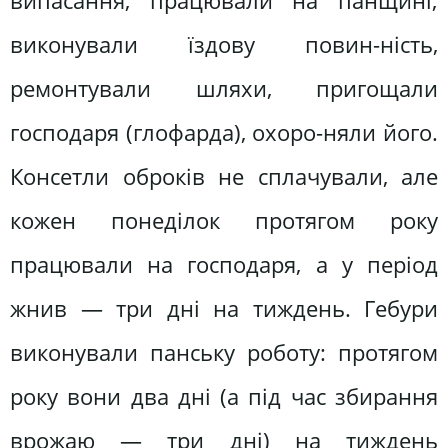
випасання, працювали на панщині;
виконували їздову повин-ність,
ремонтували шляхи, пригощали
господаря (глофарда), охоро-няли його.
Консетли оброків не сплачували, але
кожен понеділок протягом року
працювали на господаря, а у період
жнив — три дні на тиждень. Гебури
виконували панську роботу: протягом
року вони два дні (а під час збирання
врожаю — три дні) на тиждень