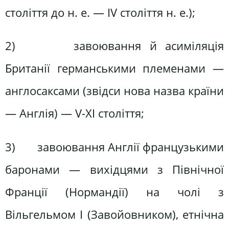
століття до н. е. — IV століття н. е.);
2) завоювання й асиміляція
Британії германськими племенами —
англосаксами (звідси нова назва країни
— Англія) — V-XI століття;
3) завоювання Англії французькими
баронами — вихідцями з Північної
Франції (Нормандії) на чолі з
Вільгельмом І (Завойовником), етнічна