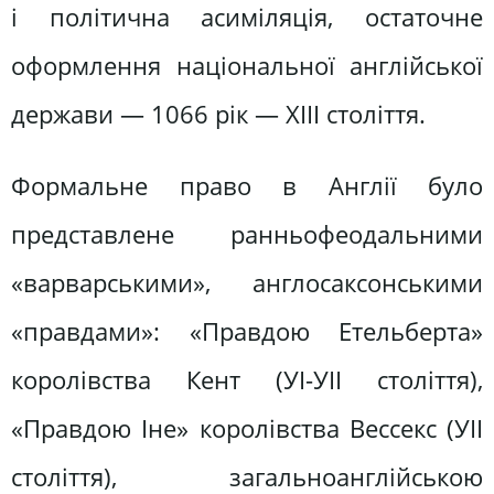
і політична асиміляція, остаточне
оформлення національної англійської
держави — 1066 рік — ХІІІ століття.
Формальне право в Англії було
представлене ранньофеодальними
«варварськими», англосаксонськими
«правдами»: «Правдою Етельберта»
королівства Кент (УІ-УІІ століття),
«Правдою Іне» королівства Вессекс (УІІ
століття), загальноанглійською