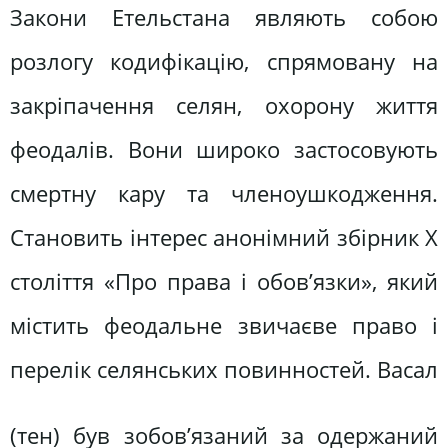
Закони Етельстана являють собою
розлогу кодифікацію, спрямовану на
закріпачення селян, охорону життя
феодалів. Вони широко застосовують
смертну кару та членоушкодження.
Становить інтерес анонімний збірник Х
століття «Про права і обов’язки», який
містить феодальне звичаєве право і
перелік селянських повинностей. Васал
(тен) був зобов’язаний за одержаний