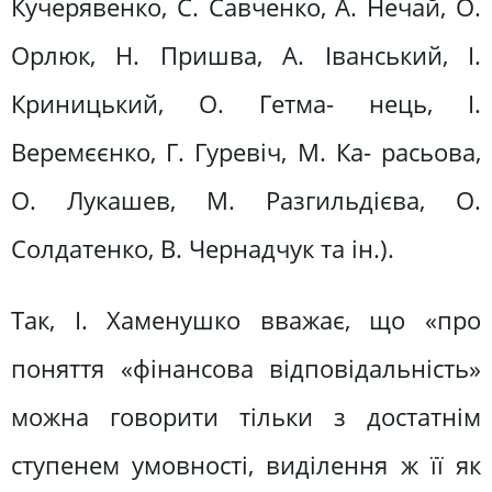
Кучерявенко, С. Савченко, А. Нечай, О.
Орлюк, Н. Пришва, А. Іванський, І.
Криницький, О. Гетма- нець, І.
Веремєєнко, Г. Гуревіч, М. Ка- расьова,
О. Лукашев, М. Разгильдієва, О.
Солдатенко, В. Чернадчук та ін.).
Так, І. Хаменушко вважає, що «про
поняття «фінансова відповідальність»
можна говорити тільки з достатнім
ступенем умовності, виділення ж її як