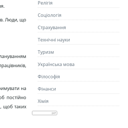
Релігія
я.
Соціологія
ів. Люди, що
Страхування
Технічні науки
Туризм
плануванням
Українська мова
працівників,
Філософія
римувати на
Фінанси
об постійно
Хімія
м, щоб таких