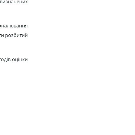
 визначених
коналювання
ути розбитий
тодів оцінки