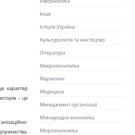
Інформатика
Інше
Історія України
Культурологія та мистецтво
Літературa
Макроекономіка
Маркетинг
це характер
Медицина
акторів – це
Менеджмент організації
Міжнародна економіка
анізаційно-
Мікроекономіка
ідприємства.