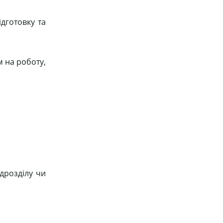
дготовку та
 на роботу,
ідрозділу чи