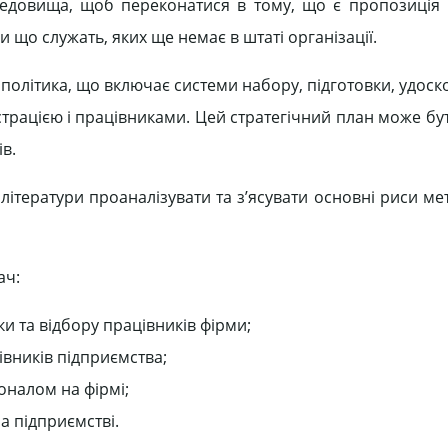
редовища, щоб переконатися в тому, що є пропозиція
що служать, яких ще немає в штаті організації.
політика, що включає системи набору, підготовки, удос
істрацією і працівниками. Цей стратегічний план може б
в.
літератури проаналізувати та з’ясувати основні риси ме
ач:
и та відбору працівників фірми;
івників підприємства;
оналом на фірмі;
а підприємстві.