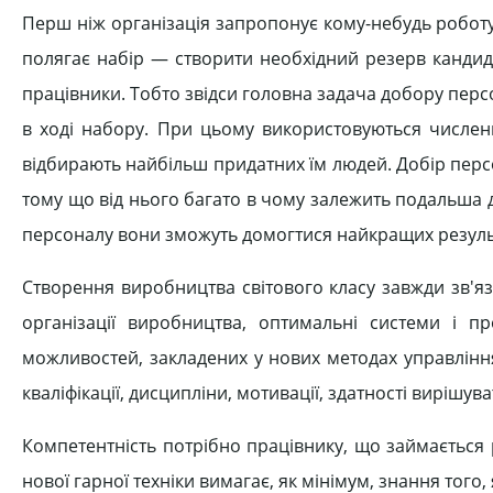
Перш ніж організація запропонує кому-небудь роботу, 
полягає набір — створити необхідний резерв кандидат
працівники. Тобто звідси головна задача добору перс
в ході набору. При цьому використовуються числен
відбирають найбільш придатних їм людей. Добір пер
тому що від нього багато в чому залежить подальша ді
персоналу вони зможуть домогтися найкращих результ
Створення виробництва світового класу завжди зв'я
організації виробництва, оптимальні системи і п
можливостей, закладених у нових методах управління,
кваліфікації, дисципліни, мотивації, здатності вирішу
Компетентність потрібно працівнику, що займається
нової гарної техніки вимагає, як мінімум, знання того