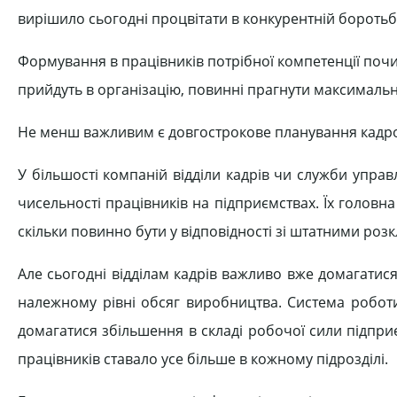
вирішило сьогодні процвітати в конкурентній боротьб
Формування в працівників потрібної компетенції почин
прийдуть в організацію, повинні прагнути максимальн
Не менш важливим є довгострокове планування кадро
У більшості компаній відділи кадрів чи служби упр
чисельності працівників на підприємствах. Їх головн
скільки повинно бути у відповідності зі штатними роз
Але сьогодні відділам кадрів важливо вже домагатис
належному рівні обсяг виробництва. Система робот
домагатися збільшення в складі робочої сили підприє
працівників ставало усе більше в кожному підрозділі.