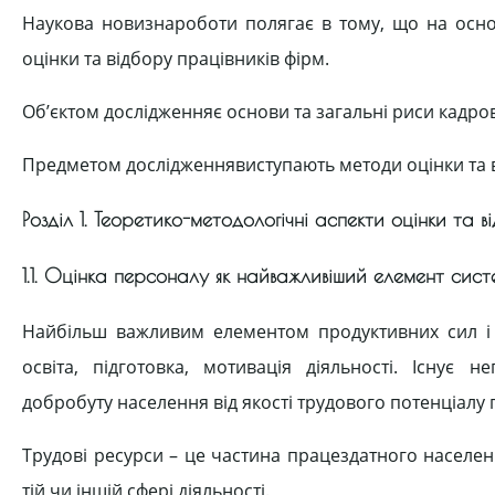
Наукова новизнароботи полягає в тому, що на осно
оцінки та відбору працівників фірм.
Об’єктом дослідженняє основи та загальні риси кадров
Предметом дослідженнявиступають методи оцінки та в
Розділ 1. Теоретико-методологічні аспекти оцінки та в
1.1. Оцінка персоналу як найважливіший елемент сис
Найбільш важливим елементом продуктивних сил і 
освіта, підготовка, мотивація діяльності. Існує 
добробуту населення від якості трудового потенціалу 
Трудові ресурси – це частина працездатного населен
тій чи іншій сфері діяльності.