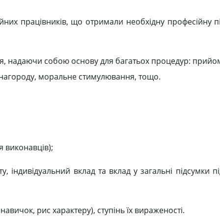
йних працівників, що отримали необхідну професійну пі
я, надаючи собою основу для багатьох процедур: прийом
инагороду, моральне стимулювання, тощо.
ня виконавців);
ту, індивідуальний вклад та вклад у загальні підсумки п
 навичок, рис характеру), ступінь їх вираженості.