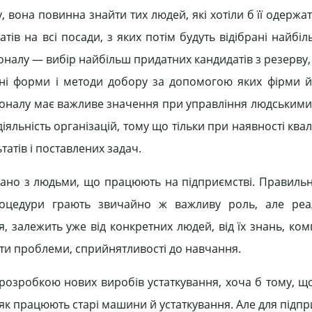
вона повинна знайти тих людей, які хотіли б її одержат
ів на всі посади, з яких потім будуть відібрані найбі
оналу — вибір найбільш придатних кандидатів з резерву
ні форми і методи добору за допомогою яких фірми й 
соналу має важливе значення при управління людськими
яльність організацій, тому що тільки при наявності ква
атів і поставлених задач.
зано з людьми, що працюють на підприємстві. Правиль
роцедури грають звичайно ж важливу роль, але реал
 залежить уже від конкретних людей, від їх знань, ком
вати проблеми, сприйнятливості до навчання.
 розробкою нових виробів устаткування, хоча б тому, щ
, як працюють старі машини й устаткування. Але для підп