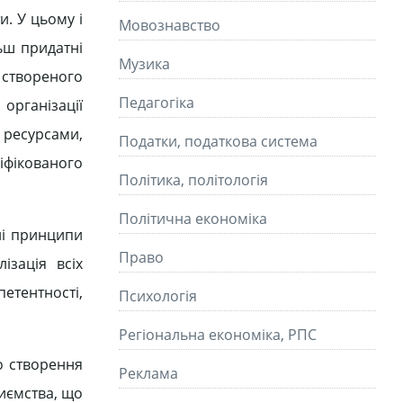
и. У цьому і
Мовознавство
льш придатні
Музика
, створеного
Педагогіка
організації
 ресурсами,
Податки, податкова система
ліфікованого
Політика, політологія
Політична економіка
ні принципи
Право
ізація всіх
петентності,
Психологія
Регіональна економіка, РПС
о створення
Реклама
риємства, що