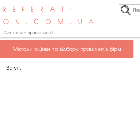
REFERAT-
OK.COM.UA
Для тих хто прагне знань!
Методи оцінки та відбору працівників фірм
Вступ.