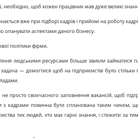
і, необхідно, щоб кожен працівник мав дуже великі знанн
ається вже при підборі кадрів і прийомі на роботу кадр
о опанувати аспектами даного бізнесу.
вої політики фірми.
авління людськими ресурсами більше звикли займатися 
а задача — домогтися щоб на підприємстві було стільки 
кладами.
я не просто своєчасного заповнення вакансій, щоб підт
и з кадрами повинна бути спланована таким чином, щ
мства тих людей, хто має гарні знання, і стежити за ти