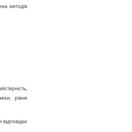
ема методів
йстерність,
міки, рівня
 відповідає