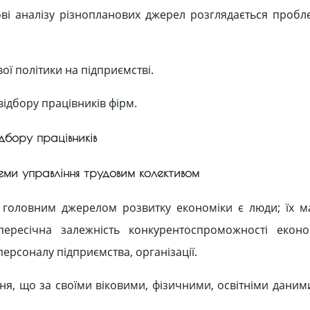
ві аналізу різнопланових джерел розглядається пробл
ої політики на підприємстві.
ідбору працівників фірм.
ідбору працівників
теми управління трудовим колективом
головним джерелом розвитку економіки є люди; їх ма
непересічна залежність конкурентоспроможності еконо
персоналу підприємства, організації.
ня, що за своїми віковими, фізичними, освітніми даними