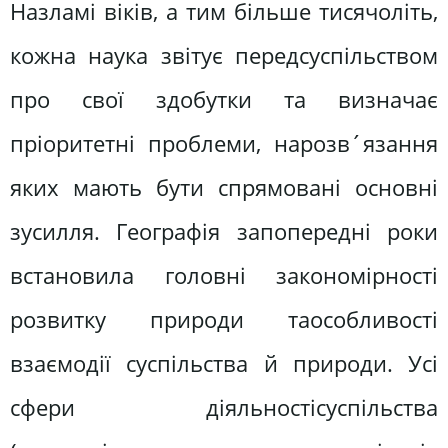
Назламі віків, а тим більше тисячоліть,
кожна наука звітує передсуспільством
про свої здобутки та визначає
пріоритетні проблеми, нарозв´язання
яких мають бути спрямовані основні
зусилля. Географія запопередні роки
встановила головні закономірності
розвитку природи таособливості
взаємодії суспільства й природи. Усі
сфери діяльностісуспільства