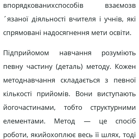
впорядкованихспособів взаємозв
´язаної діяльності вчителя і учнів, які
спрямовані надосягнення мети освіти.
Підприйомом навчання розуміють
певну частину (деталь) методу. Кожен
методнавчання складається з певної
кількості прийомів. Вони виступають
йогочастинами, тобто структурними
елементами. Метод — це спосіб
роботи, якийохоплює весь її шлях, тоді