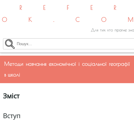
REFE
OK.CO
Для тих хто прагне зна
Методи навчання економічної і соціальної географії
в школі
Зміст
Вступ