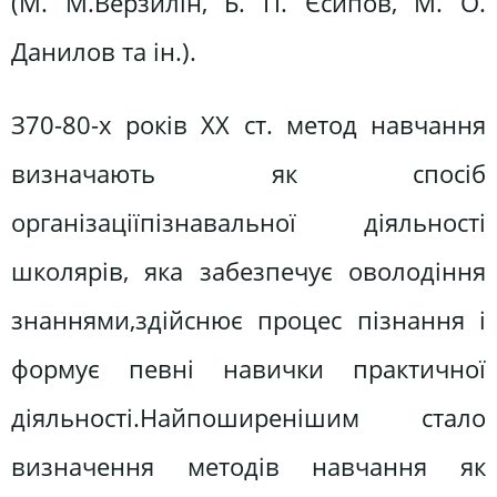
(М. М.Верзилін, Б. П. Єсипов, М. О.
Данилов та ін.).
З70-80-х років XX ст. метод навчання
визначають як спосіб
організаціїпізнавальної діяльності
школярів, яка забезпечує оволодіння
знаннями,здійснює процес пізнання і
формує певні навички практичної
діяльності.Найпоширенішим стало
визначення методів навчання як