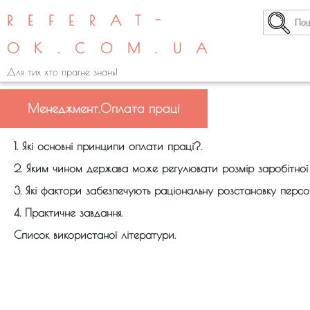
REFERAT-
OK.COM.UA
Для тих хто прагне знань!
Менеджмент.Оплата праці
1. Які основні принципи оплати праці?.
2. Яким чином держава може регулювати розмір заробітної
3. Які фактори забезпечують раціональну розстановку персо
4. Практичне завдання.
Список використаної літератури.