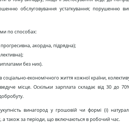
іршенню обслуговування устаткування; порушенню ви
еми по способах:
прогресивна, акордна, підрядна);
олективна);
иплатами без них).
в соціально-економічного життя кожної країни, колектив
едуче місце. Оскільки зарплата складає від 30 до 70
добробуту.
укупність винагород у грошовій чи формі (і) натурал
 а також за періоди, що включаються в робочий час.