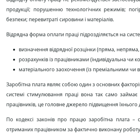
продукції; порушенню технологічних режимів; пог
безпеки; перевитраті сировини і матеріалів.
Відрядна форма оплати праці підрозділяється на сист
визначення відрядної розцінки (пряма, непряма, 
розрахунків із працівниками (індивідуальна чи к
матеріального заохочення (із преміальними чи в
Заробітна плата являє собою один з основних факторі
системі стимулювання праці вона так само займає в
працівників, це головне джерело підвищення їхнього 
По кодексі законів про працю заробітна плата – с
отриманих працівником за фактично виконану роботу,