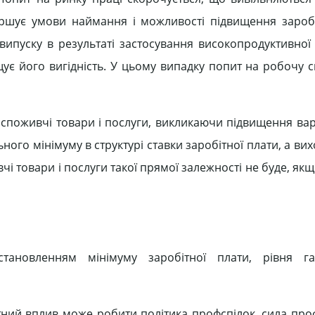
іршує умови наймання і можливості підвищення заробі
випуску в результаті застосування високопродуктивної 
ує його вигідність. У цьому випадку попит на робочу с
на споживчі товари і послуги, викликаючи підвищення вар
ого мінімуму в структурі ставки заробітної плати, а вих
чі товари і послуги такої прямої залежності не буде, як
тановленням мінімуму заробітної плати, рівня га
отний вплив може робити політика профспілок, сила про