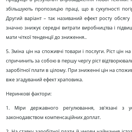
збільшують пропозицію праці, що в сукупності пог
Другий варіант – так називаний ефект росту обсягу 
значно знижує середні витрати виробництва і підвищ
мати чіткої тенденції до зниження..
5. Зміна цін на споживчі товари і послуги. Ріст цін 
спричинить за собою в першу чергу ріст відтворювальн
заробітної плати в цілому. При зниженні цін на спожив
вже згадуваний ефект храповика.
Неринкові фактори:
1. Міри державного регулювання, зв'язані з ус
законодавством компенсаційних доплат.
2. На ставку заробітної плати й умови наймання іст