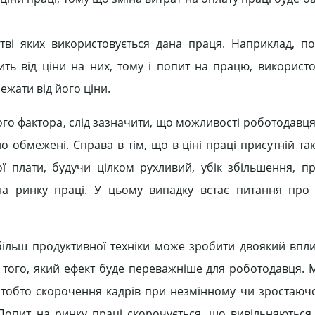
тві яких використовується дана праця. Наприклад, по
жить від ціни на них, тому і попит на працю, використ
ежати від його ціни.
ого фактора, слід зазначити, що можливості роботодавц
но обмежені. Справа в тім, що в ціні праці присутній т
ї плати, будучи цілком рухливий, убік збільшення, п
на ринку праці. У цьому випадку встає питання про
у більш продуктивної техніки може зробити двоякий впл
д того, який ефект буде переважніше для роботодавця. 
 тобто скорочення кадрів при незмінному чи зростаюч
. Попит на ринку праці скорочується, що вивільняються