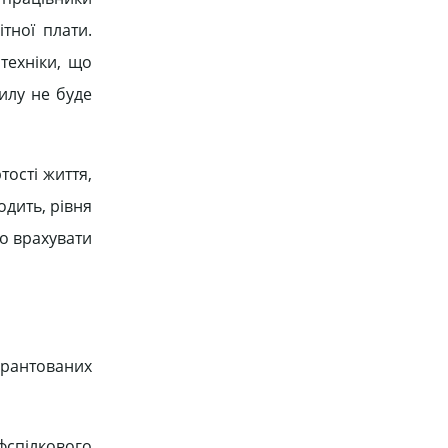
тної плати.
техніки, що
илу не буде
тості життя,
одить, рівня
що врахувати
рантованих
фспілкового