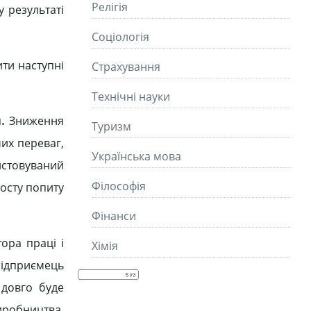
Релігія
 результаті
Соціологія
ити наступні
Страхування
Технічні науки
я
.
Зниження
Туризм
чих переваг,
Українська мова
истовуваний
Філософія
осту попиту
Фінанси
ора праці і
Хімія
підприємець
 довго буде
иробництва,