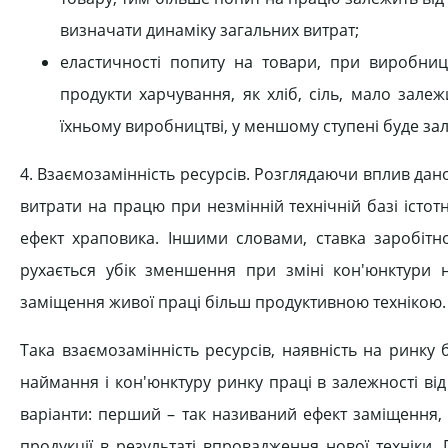
визначати динаміку загальних витрат;
еластичності попиту на товари, при виробниц
продукти харчування, як хліб, сіль, мало зале
їхньому виробництві, у меншому ступені буде зал
4. Взаємозамінність ресурсів. Розглядаючи вплив дан
витрати на працю при незмінній технічній базі істот
ефект храповика. Іншими словами, ставка заробітно
рухається убік зменшення при зміні кон'юнктури 
заміщення живої праці більш продуктивною технікою.
Така взаємозамінність ресурсів, наявність на ринк
наймання і кон'юнктуру ринку праці в залежності ві
варіанти: перший – так називаний ефект заміщення,
продукції в результаті впровадження нової техніки