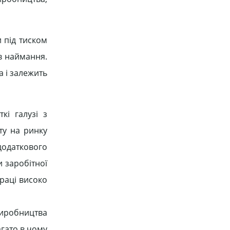
и під тиском
в наймання.
а і залежить
кі галузі з
ту на ринку
додаткового
 заробітної
раці високо
 виробництва
агато в чому