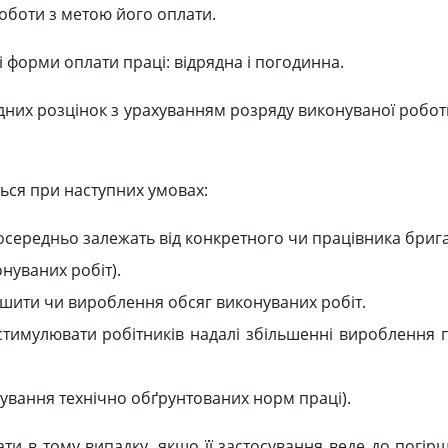
роботи з метою його оплати.
форми оплати праці: відрядна і погодинна.
дних розцінок з урахуванням розряду виконуваної робот
ться при наступних умовах:
посередньо залежать від конкретного чи працівника бриг
онуваних робіт).
льшити чи вироблення обсяг виконуваних робіт.
 стимулювати робітників надалі збільшенні вироблення п
ування технічно обґрунтованих норм праці).
ти в тому випадку, якщо її застосування веде до погір