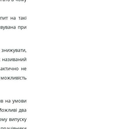
пит на такі
овувана при
я знижувати,
ак називаний
рактично не
 можливість
ив на умови
Можливі два
ому випуску
 працівники