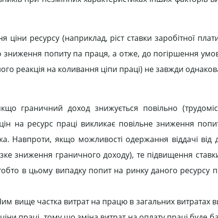
я ціни ресурсу (наприклад, ріст ставки заробітної плат
о зниження попиту па праця, а отже, до погіршення умо
його реакція на коливання ціпи праці) не завжди однаков
якщо граничний доход знижується повільно (трудоміст
 цін на ресурс праці викликає повільне зниження попи
бка. Навпроти, якщо можливості одержання віддачі від 
зке зниження граничного доходу), те підвищення ставки
 тобто в цьому випадку попит на ринку даного ресурсу п
. Чим вище частка витрат на працю в загальних витратах
ціни праці, тому що зміна витрат на оплату праці буде б