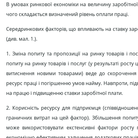
В умовах ринкової економіки на величину заробітної
чого складається визначений рівень оплати праці.
Середринкових факторів, що впливають на ставку заро
(див. мал. 1.).
1. Зміна попиту та пропозиції на ринку товарів і п
попиту на ринку товарів і послуг (у результаті росту
витиснення новими товарами) веде до скорочення о
ресурс праці і погіршенню умов найму. Навпроти, пі
на працю і підвищенню ставки заробітної плати.
2. Корисність ресурсу для підприємця (співвідноше
граничних витрат на цей фактор). Збільшення попит
може використовувати екстенсивні фактори росту п
економічно ефективним залучення додаткових праців