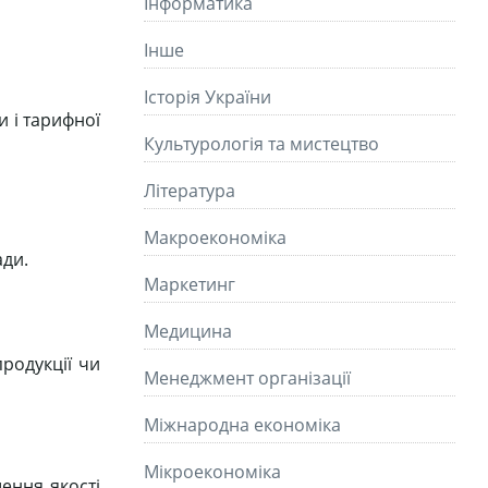
Інформатика
Інше
Історія України
и і тарифної
Культурологія та мистецтво
Літературa
Макроекономіка
ади.
Маркетинг
Медицина
родукції чи
Менеджмент організації
Міжнародна економіка
Мікроекономіка
шення якості