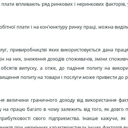
 плати впливають ряд ринкових і неринкових факторів, у
бітної плати і на кон'юнктуру ринку праці, можна виділ
ослуг, привиробництві яких використовується дана прац
 цін на них, зниження доходів споживачів, зміни спожив
бсягів випуску, а отже, до падіння попиту на викор
двищення попиту на товари і послуги може привести до р
ння величини граничного доходу від використання факт
у на працю багато в чому залежить від того, як довго 
рибутковості свого підприємства. Інакше кажучи, як
ників при незмінних характеристиках інших факторів в