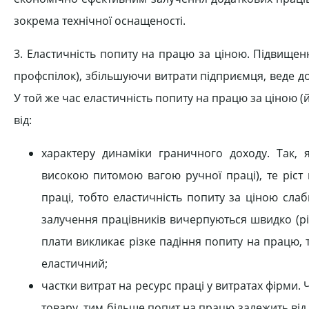
зокрема технічної оснащеності.
3. Еластичність попиту на працю за ціною. Підвищенн
профспілок), збільшуючи витрати підприємця, веде д
У той же час еластичність попиту на працю за ціною (
від:
характеру динаміки граничного доходу. Так, 
високою питомою вагою ручної праці), те ріст
праці, тобто еластичність попиту за ціною сла
залучення працівників вичерпуються швидко (рі
плати викликає різке падіння попиту на працю,
еластичний;
частки витрат на ресурс праці у витратах фірми
товару, тим більше попит на працю залежить від 