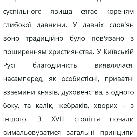
суспільного явища сягає кореням
глибокої давнини. У давніх слов'ян
воно традиційно було пов'язано з
поширенням християнства. У Київській
Русі благодійність виявлялася,
насамперед, як особистісні, приватні
взаємини князів, духовенства, з одного
боку, та калік, жебраків, хворих – з
іншого. З XVIII століття почали
вимальовуватися загальні принципи