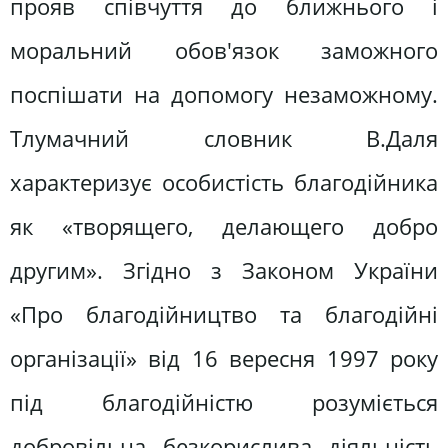
прояв співчуття до ближнього і
моральний обов'язок заможного
поспішати на допомогу незаможному.
Тлумачний словник В.Даля
характеризує особистість благодійника
як «творящего, делающего добро
другим». Згідно з Законом України
«Про благодійництво та благодійні
організації» від 16 вересня 1997 року
під благодійністю розуміється
добровільна безкорислива діяльність