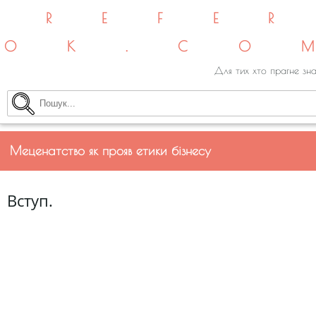
REFE
OK.CO
Для тих хто прагне зна
Меценатство як прояв етики бізнесу
Вступ.