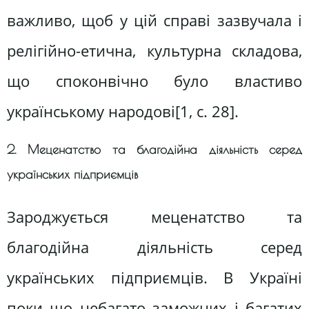
важливо, щоб у цій справі зазвучала і
релігійно-етична, культурна складова,
що споконвічно було властиво
українському народові[1, c. 28].
2. Меценатство та благодійна діяльність серед
українських підприємців
Зароджується меценатство та
благодійна діяльність серед
українських підприємців. В Україні
поки що небагато заможних і багатих