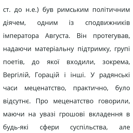
ст. до н.е.) був римським політичним
діячем, одним із сподвижників
імператора Августа. Він протегував,
надаючи матеріальну підтримку, групі
поетів, до якої входили, зокрема,
Вергілій, Горацій і інші. У радянські
часи меценатство, практично, було
відсутнє. Про меценатство говорили,
маючи на увазі грошові вкладення в
будь-які сфери суспільства, але