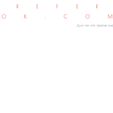
REFE
OK.CO
Для тих хто прагне зна