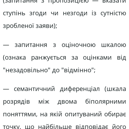
(запитання з пропозицією — вказати
ступінь згоди чи незгоди із сутністю
зробленої заяви);
— запитання з оціночною шкалою
(ознака ранжується за оцінками від
"незадовільно" до "відмінно";
— семантичний диференціал (шкала
розрядів між двома біполярними
поняттями, на якій опитуваний обирає
точку, що найбільше відповідає його