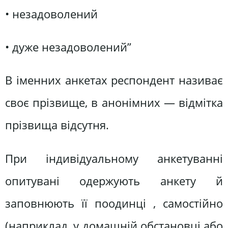
• незадоволений
• дуже незадоволений”
В іменних анкетах респондент називає
своє прізвище, в анонімних — відмітка
прізвища відсутня.
При індивідуальному анкетуванні
опитувані одержують анкету й
заповнюють її поодинці , самостійно
(наприклад, у домашній обстановці або