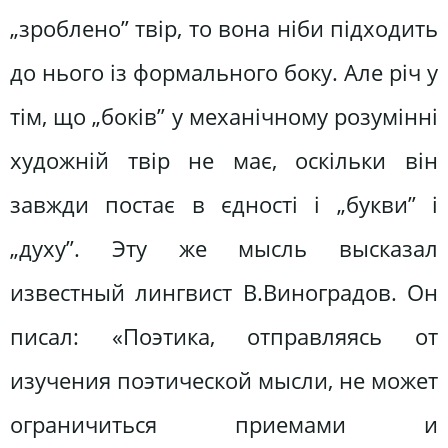
„зроблено” твір, то вона ніби підходить
до нього із формального боку. Але річ у
тім, що „боків” у механічному розумінні
художній твір не має, оскільки він
завжди постає в єдності і „букви” і
„духу”. Эту же мысль высказал
известный лингвист В.Виноградов. Он
писал: «Поэтика, отправляясь от
изучения поэтической мысли, не может
ограничиться приемами и