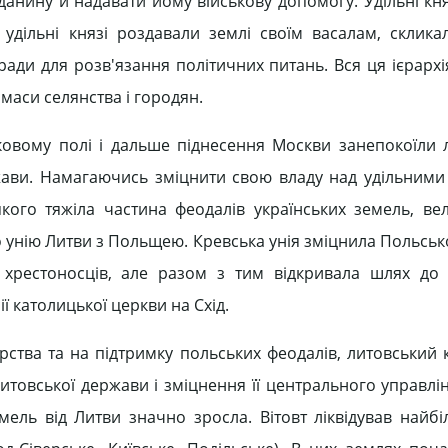
данину й надавати йому військову допомогу. Удільні кн
 удільні князі роздавали землі своїм васалам, склика
ади для розв'язання політичних питань. Вся ця ієрархія
маси селянства і городян.
вому полі і дальше піднесення Москви занепокоїли 
жави. Намагаючись зміцнити свою владу над удільними
кого тяжіла частина феодалів українських земель, ве
ро унію Литви з Польщею. Кревська унія зміцнила Польсь
 хрестоносців, але разом з тим відкривала шлях до
 католицької церкви на Схід.
ва та на підтримку польських феодалів, литовський к
итовської держави і зміцнення її центрального управлін
мель від Литви значно зросла. Вітовт ліквідував найбіл