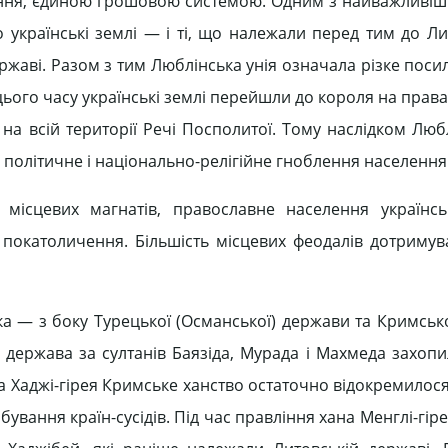
ління, єдиною грошовою системою. Одним з найважливіши
 українські землі — і ті, що належали перед тим до Лит
ржаві. Разом з тим Люблінська унія означала різке поси
цього часу українські землі перейшли до короля на прав
а всій території Речі Посполитої. Тому наслідком Люблі
 політичне і національно-релігійне гноблення населення
сцевих магнатів, православне населення українсь
покатоличення. Більшість місцевих феодалів дотриму
а — з боку Турецької (Османської) держави та Кримсько
 держава за султанів Баязіда, Мурада і Махмеда захопил
ана Хаджі-гірея Кримське ханство остаточно відокремилося
ування країн-сусідів. Під час правління хана Менглі-гі