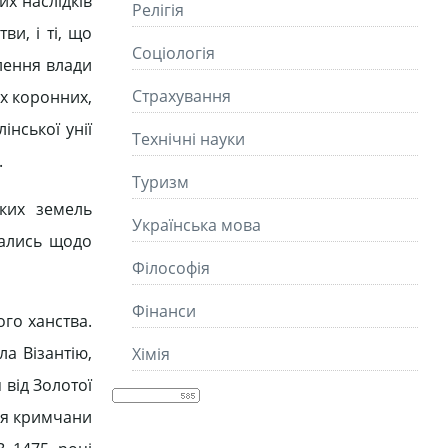
х наслідків
Релігія
ви, і ті, що
Соціологія
лення влади
Страхування
ах коронних,
нської унії
Технічні науки
.
Туризм
ких земель
Українська мова
вались щодо
Філософія
Фінанси
го ханства.
а Візантію,
Хімія
 від Золотої
рея кримчани