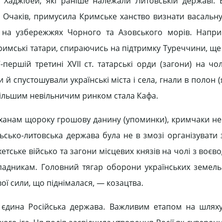
 Хаджібей, які раніше належали Литовській державі. 
, Очаків, примусила Кримське ханство визнати васальну
 на узбережжях Чорного та Азовського морів. Наприк
римські татари, спираючись на підтримку Туреччини, ще 
-першій третині XVII ст. татарські орди (загони) на чо
 спустошували українські міста і села, гнали в полон (
йбільшим невільничим ринком стала Кафа.
ханам щороку грошову данину (упоминки), кримчаки н
льсько-литовська держава була не в змозі організувати 
хетське військо та загони місцевих князів на чолі з воє
падникам. Головний тягар оборони українських земель в
вої сили, що піднімалася, — козацтва.
єдина Російська держава. Важливим етапом на шляху