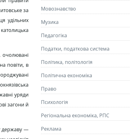
али правити
Мовознавство
литовське за
ця удільних
Музика
 католицька
Педагогіка
Податки, податкова система
, очолювані
Політика, політологія
а повіти, в
городжувані
Політична економіка
окнязівська
Право
ржавні уряди
Психологія
ові загони й
Регіональна економіка, РПС
Реклама
у державу —