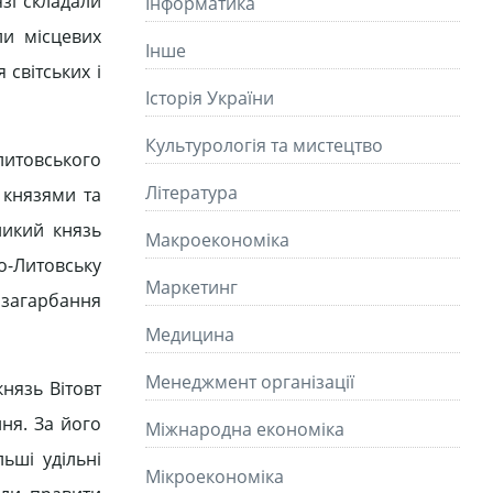
язі складали
Інформатика
ли місцевих
Інше
 світських і
Історія України
Культурологія та мистецтво
литовського
Літературa
 князями та
ликий князь
Макроекономіка
ко-Литовську
Маркетинг
 загарбання
Медицина
Менеджмент організації
нязь Вітовт
ня. За його
Міжнародна економіка
ьші удільні
Мікроекономіка