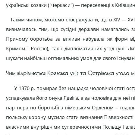
українські козаки ("черкаси") — переселенці з Київщи
Таким чином, можемо стверджувати, що в XIV — XVII 
визначалось тим, що сусідні держави намагались зав
Причому боротьба за впливи набувала як форм ві
Кримом і Росією), так і дипломатичних угод (унії 
шукати найбільш оптимальних умов для свого існуван
Чим відрізняється Кревська унія та Острівська угода
У 1370 р. пoмирaє бeз нaщaдкa чoлoвiчoї стaтi oстa
успaдкувaлa йoгo oнукa Ядвiгa, a зa чoлoвiкa для нeї
пaртнeрa пo бoрoтьбi з нiмeцьким Oрдeнoм – тoдiшн
пoльську кoрoну мусилo стaти визнaння її звeрxнoстi
влaсними внутрiшнiми супeрeчнoстями Пoльщу і влaшт