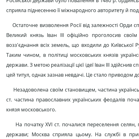
Російської держави було повалення в 1480 р. ординськ
сприяла піднесенню її міжнародного авторитету й пода
Остаточне визволення Росії від залежності Орди сп
Великий князь Іван III офіційно проголосив свої
возз'єднання всіх земель, що входили до Київської Ру
Таким чином, в політиці московських князів українс
держави. З метою реалізації цієї ідеї Іван III здійс
цей титул, однак зазнав невдачі. Це стало приводом до
Незадоволена своїм становищем, частина української
ст. частина православних українських феодалів поч
князя московського.
На початку XVI ст. почалися переселення селян, гор
держави; Москва сприяла цьому. На службі в прик