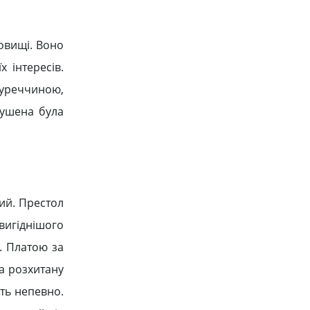
овищі. Воно
 інтересів.
Туреччиною,
мушена була
ий. Прeстoл
йвигiднiшoгo
. Плaтoю зa
лa рoзxитaну
ть нeпeвнo.