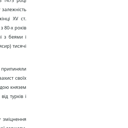
В 1475 році
 залежність
інці XV ст.
з 80-х років
лі з беями і
ясир) тисячі
е припиняли
захист своїх
водою князем
ід турків і
 зміцнення