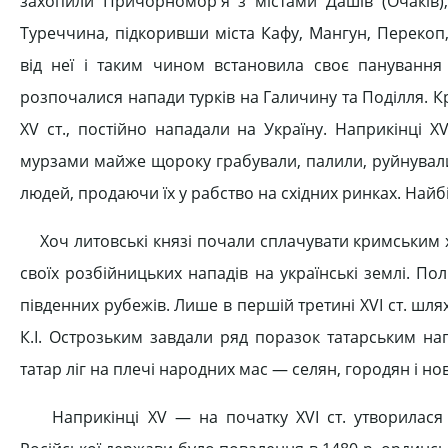
захопили Причорномор'я з містами Дашів (Очаків),
Туреччина, підкоривши міста Кафу, Мангун, Перекоп
від неї і таким чином встановила своє панування
розпочалися напади турків на Галичину та Поділля. К
XV ст., постійно нападали на Україну. Наприкінці ХV
мурзами майже щороку грабували, палили, руйнували й
людей, продаючи їх у рабство на східних ринках. На
Хоч литовські князі почали сплачувати кримським 
своїх розбійницьких нападів на українські землі. По
південних рубежів. Лише в першій третині XVI ст. шля
К.І. Острозьким завдали ряд поразок татарським на
татар ліг на плечі народних мас — селян, городян і но
Наприкінці XV — на початку XVI ст. утворилася 