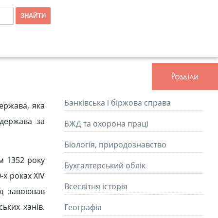
Розділи
Банківська і біржова справа
ержава, яка
 держава за
БЖД та охорона праці
Біологія, природознавство
м 1352 року
Бухгалтерський облік
-х роках XIV
Всесвітня історія
рд завоював
ьких ханів.
Географія