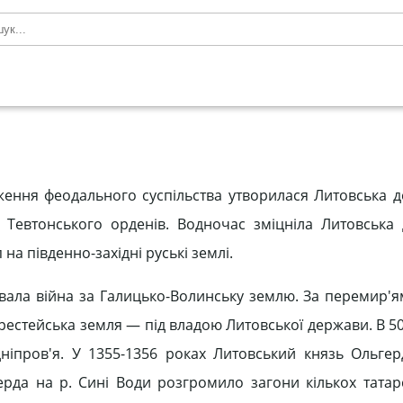
ження феодального суспільства утворилася Литовська д
а Тевтонського орденів. Водночас зміцніла Литовська
на південно-західні руські землі.
ла війна за Галицько-Волинську землю. За перемир'я
естейська земля — під владою Литовської держави. В 50
ніпров'я. У 1355-1356 роках Литовський князь Ольге
ерда на р. Сині Води розгромило загони кількох татарс