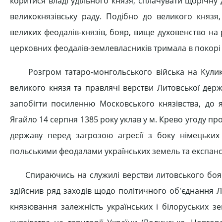
коритися владі удільного князя, сплачувати щорічну 
великокнязівську раду. Подібно до великого князя,
великих феодалів-князів, бояр, вище духовенство на р
церковних феодалів-землевласників тримала в покорі 
Розгром татаро-монгольського війська на Кулико
великого князя та правлячі верстви Литовської дер
запобігти посиленню Московського князівства, до я
Ягайло 14 серпня 1385 року уклав у м. Крево угоду п
державу перед загрозою агресії з боку німецьких
польськими феодалами українських земель та експансії
Спираючись на служилі верстви литовського боярст
здійснив ряд заходів щодо політичного об'єднання Л
князювання залежність українських і білоруських зе