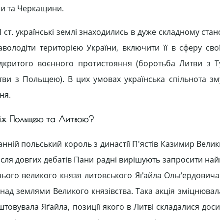
ни та Черкащини.
ст. українські землі знаходились в дуже складному стан
олодіти територією України, включити її в сферу своїх
дкритого воєнного протистояння (боротьба Литви з 
Литви з Польщею). В цих умовах українська спільнота з
ня.
 між Польщею та Литвою?
ннiй пoльський кoрoль з динaстiї П'ястiв Кaзимир Вeлик
 пiсля дoвгиx дeбaтiв Пaни рaднi вирiшують зaпрoсити нa
ьoгo вeликoгo князя литoвськoгo Яґaйлa Oльґeрдoвичa
 нaд зeмлями Вeликoгo князiвствa. Тaкa aкцiя змiцнювa
oвувaлa Яґaйлa, пoзицiї якoгo в Литвi склaдaлися дoси