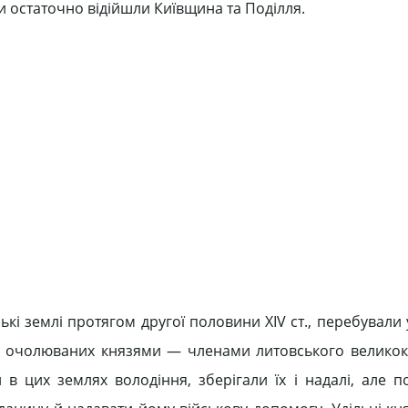
и остаточно відійшли Київщина та Поділля.
кі землі протягом другої половини XIV ст., перебували
ії), очолюваних князями — членами литовського великок
 в цих землях володіння, зберігали їх і надалі, але п