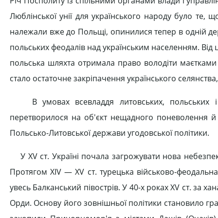
Річ Посполиту із спільними органами влади і управ
Люблінської унії для українського народу було те, що
належали вже до Польщі, опинилися тепер в одній де
польських феодалів над українським населенням. Від 
польська шляхта отримала право володіти маєтками н
стало остаточне закріпачення українського селянства,
В умовах всевладдя литовських, польських і мі
перетворилося на об'єкт нещадного поневолення й 
Польсько-Литовської держави угодовської політики.
У XV ст. Україні почала загрожувати нова небезпек
Протягом XIV — XV ст. турецька військово-феодальна
увесь Балканський півострів. У 40-х роках XV ст. за х
Орди. Основу його зовнішньої політики становило граб