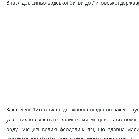
Внаслідок синьо-водської битви до Литовської держав
Захоплені Литовською державою південно-західні русь
удільних князівств (із залишками місцевої автоном
роду. Місцеві великі феодали-князі, що здавна мали