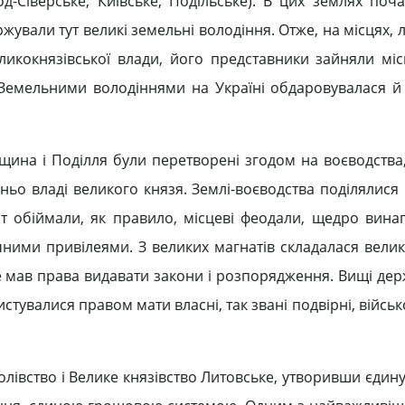
од-Сіверське, Київське, Подільське). В цих землях поч
жували тут великі земельні володіння. Отже, на місцях, 
кокнязівської влади, його представники зайняли міс
и. Земельними володіннями на Україні обдаровувалася й
ина і Поділля були перетворені згодом на воєводства
о владі великого князя. Землі-воєводства поділялися н
ст обіймали, як правило, місцеві феодали, щедро вина
ними привілеями. З великих магнатів складалася велик
не мав права видавати закони і розпорядження. Вищі де
тувалися правом мати власні, так звані подвірні, військ
лівство і Велике князівство Литовське, утворивши єдин