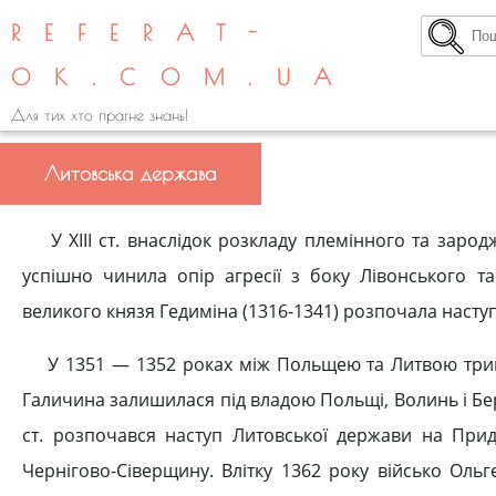
REFERAT-
OK.COM.UA
Для тих хто прагне знань!
Литовська держава
У XIII ст. внаслідок розкладу племінного та зарод
успішно чинила опір агресії з боку Лівонського т
великого князя Гедиміна (1316-1341) розпочала наступ 
У 1351 — 1352 роках між Польщею та Литвою трива
Галичина залишилася під владою Польщі, Волинь і Бер
ст. розпочався наступ Литовської держави на Прид
Чернігово-Сіверщину. Влітку 1362 року військо Ольг