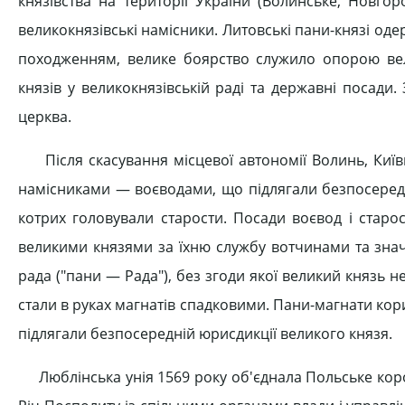
князівства на території України (Волинське, Новгор
великокнязівські намісники. Литовські пани-князі одер
походженням, велике боярство служило опорою вели
князів у великокнязівській раді та державні посад
церква.
Після скасування місцевої автономії Волинь, Київщ
намісниками — воєводами, що підлягали безпосереднь
котрих головували старости. Посади воєвод і старо
великими князями за їхню службу вотчинами та знач
рада ("пани — Рада"), без згоди якої великий князь 
стали в руках магнатів спадковими. Пани-магнати корис
підлягали безпосередній юрисдикції великого князя.
Люблінська унія 1569 року об'єднала Польське коро