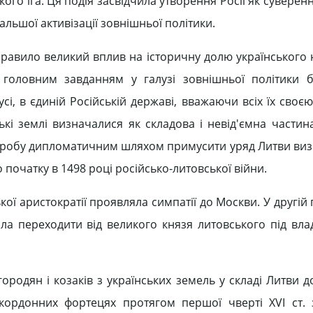
ого іга. Ця подія засвідчила утворення Росії як суверен
льшої активізації зовнішньої політики.
равило великий вплив на історичну долю українського 
м головним завданням у галузі зовнішньої політики 
сі, в єдиній Російській державі, вважаючи всіх їх своє
ькі землі визначалися як складова і невід'ємна частина
нив спробу дипломатичним шляхом примусити уряд Литви ви
 початку в 1498 році російсько-литовської війни.
 аристократії проявляла симпатії до Москви. У другій 
ала переходити від великого князя литовського під вла
одян і козаків з українських земель у складі Литви до
ордонних фортецях протягом першої чверті XVI ст. 