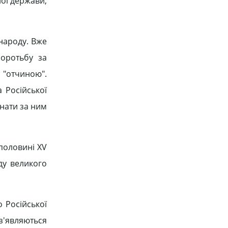
ної держави,
народу. Вже
боротьбу за
ю "отчиною".
 Російської
знати за ним
половині XV
ду великого
 Російської
з'являються