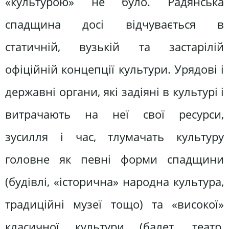
«культурою» не було. Радянська
спадщина досі відчувається в
статичній, вузькій та застарілій
офіційній концепції культури. Урядові і
державні органи, які задіяні в культурі і
витрачають на неї свої ресурси,
зусилля і час, тлумачать культуру
головне як певні форми спадщини
(будівлі, «історична» народна культура,
традиційні музеї тощо) та «високої»
класичної культури (балет, театр,