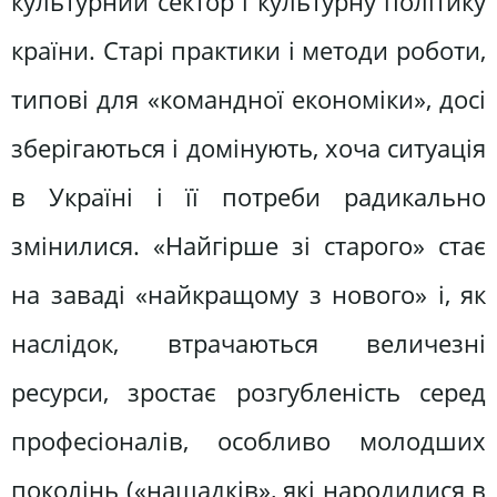
культурний сектор і культурну політику
країни. Старі практики і методи роботи,
типові для «командної економіки», досі
зберігаються і домінують, хоча ситуація
в Україні і її потреби радикально
змінилися. «Найгірше зі старого» стає
на заваді «найкращому з нового» і, як
наслідок, втрачаються величезні
ресурси, зростає розгубленість серед
професіоналів, особливо молодших
поколінь («нащадків», які народилися в