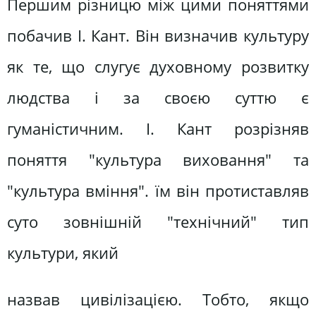
Першим різницю між цими поняттями
побачив І. Кант. Він визначив культуру
як те, що слугує духовному розвитку
людства і за своєю суттю є
гуманістичним. І. Кант розрізняв
поняття "культура виховання" та
"культура вміння". їм він протиставляв
суто зовнішній "технічний" тип
культури, який
назвав цивілізацією. Тобто, якщо