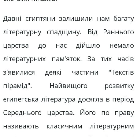
Давні єгиптяни залишили нам багату
літературну спадщину. Від Раннього
царства до нас дійшло немало
літературних пам'яток. За тих часів
з'явилися деякі частини "Текстів
пірамід". Найвищого розвитку
єгипетська література досягла в період
Середнього царства. Його по праву
називають класичним літературним