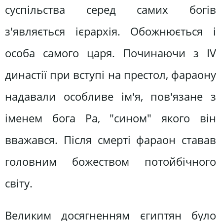
суспільства серед самих богів
з'являється ієрархія. Обожнюється і
особа самого царя. Починаючи з IV
династії при вступі на престол, фараону
надавали особливе ім'я, пов'язане з
іменем бога Ра, "сином" якого він
вважався. Після смерті фараон ставав
головним божеством потойбічного
світу.
Великим досягненням єгиптян було