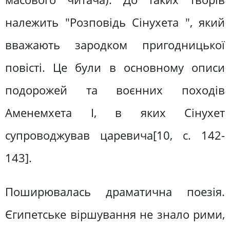
належить "Розповідь Сінухета ", який
вважають зародком пригодницької
повісті. Це були в основному описи
подорожей та воєнних походів
Аменемхета І, в яких Сінухет
супроводжував царевича[10, c. 142-
143].
Поширювалась драматична поезія.
Єгипетське віршування не знало рими,