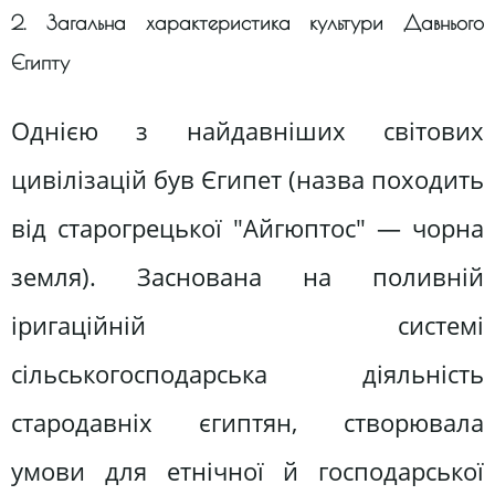
2. Загальна характеристика культури Давнього
Єгипту
Однією з найдавніших світових
цивілізацій був Єгипет (назва походить
від старогрецької "Айгюптос" — чорна
земля). Заснована на поливній
іригаційній системі
сільськогосподарська діяльність
стародавніх єгиптян, створювала
умови для етнічної й господарської