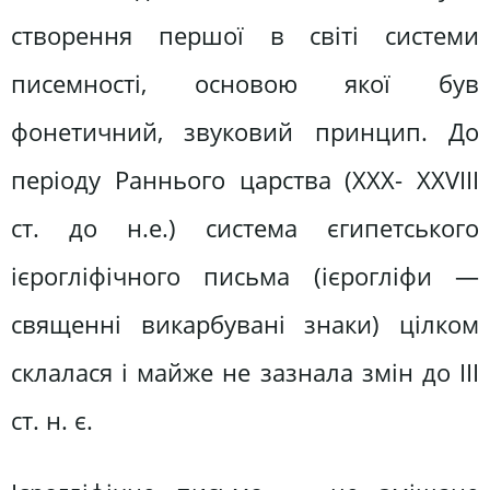
створення першої в світі системи
писемності, основою якої був
фонетичний, звуковий принцип. До
періоду Раннього царства (XXX- XXVIII
ст. до н.е.) система єгипетського
ієрогліфічного письма (ієрогліфи —
священні викарбувані знаки) цілком
склалася і майже не зазнала змін до III
ст. н. є.