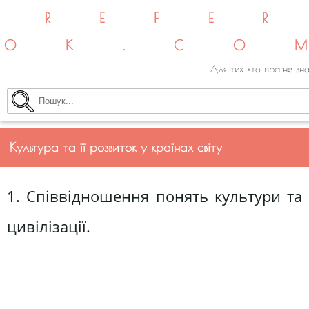
REFE
OK.CO
Для тих хто прагне зна
Культура та її розвиток у країнах світу
1. Співвідношення понять культури та
цивілізації.