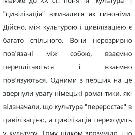
Майже до XX ст. поняття "культура" і
"цивілізація" вживалися як синоніми.
Дійсно, між культурою і цивілізацією є
багато спільного. Вони нерозривно
пов'язані між собою, взаємно
переплітаються і взаємно
пов'язуються. Одними з перших на це
звернули увагу німецькі романтики, які
відзначали, що культура "переростає" в
цивілізацією, а цивілізація переходить
у культуру. Тому цілком зрозуміло, що