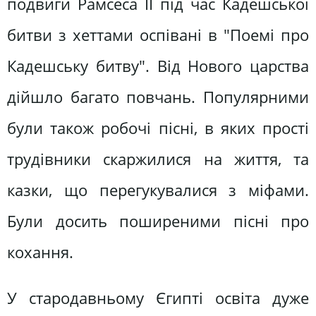
подвиги Рамсеса II під час Кадешської
битви з хеттами оспівані в "Поемі про
Кадешську битву". Від Нового царства
дійшло багато повчань. Популярними
були також робочі пісні, в яких прості
трудівники скаржилися на життя, та
казки, що перегукувалися з міфами.
Були досить поширеними пісні про
кохання.
У стародавньому Єгипті освіта дуже