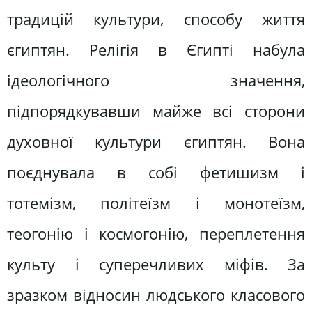
традицій культури, способу життя
єгиптян. Релігія в Єгипті набула
ідеологічного значення,
підпорядкувавши майже всі сторони
духовної культури єгиптян. Вона
поєднувала в собі фетишизм і
тотемізм, політеїзм і монотеїзм,
теогонію і космогонію, переплетення
культу і суперечливих міфів. За
зразком відносин людського класового