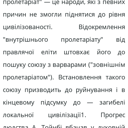
пролетаріат" — це народи, які з певних
причин не змогли піднятися до рівня
цивілізованості. Відокремлення
"внутрішнього пролетаріату" від
правлячої еліти штовхає його до
пошуку союзу з варварами ("зовнішнім
пролетаріатом"). Встановлення такого
союзу призводить до руйнування і в
кінцевому підсумку до — загибелі
локальної цивілізації1. Прогрес
людства А. Тойнбі вбачав у духовній