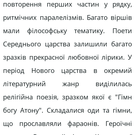
повторення перших частин у рядку,
ритмічних паралелізмів. Багато віршів
мали філософську тематику. Поети
Середнього царства залишили багато
зразків прекрасної любовної лірики. У
період Нового царства в окремий
літературний жанр виділилась
релігійна поезія, зразком якої є "Гімн
богу Атону". Складалися оди та гімни,
що прославляли фараонів. Героїчні