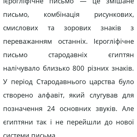
Ієрогліфічне письмо — це змішане
письмо, комбінація рисункових,
смислових та зорових знаків з
переважанням останніх. Ієрогліфічне
письмо стародавніх єгиптян
налічувало близько 800 різних знаків.
У період Стародавнього царства було
створено алфавіт, який слугував для
позначення 24 основних звуків. Але
єгиптяни так і не перейшли до нової
системи письма.