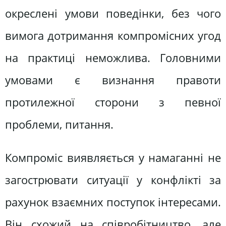
окреслені умови поведінки, без чого
вимога дотримання компромісних угод
на практиці неможлива. Головними
умовами є визнання правоти
протилежної сторони з певної
проблеми, питання.
Компроміс виявляється у намаганні не
загострювати ситуації у конфлікті за
рахунок взаємних поступок інтересами.
Він схожий на співробітництво, але