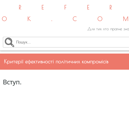
REFE
OK.CO
Для тих хто прагне зна
Критерії ефективності політичних компромісів
Вступ.