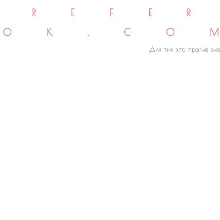
REFE
OK.CO
Для тих хто прагне зна