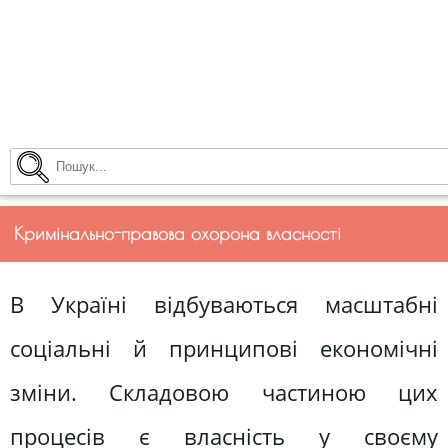
Кримінально-правова охорона власності
В Україні відбуваються масштабні
соціальні й принципові економічні
зміни. Складовою частиною цих
процесів є власність у своєму