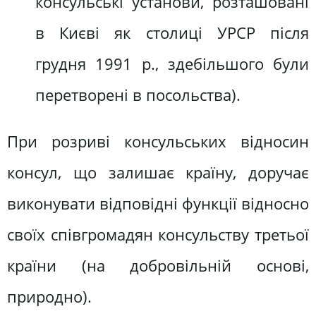
консульські установи, розташовані
в Києві як столиці УРСР після
грудня 1991 р., здебільшого були
перетворені в посольства).
При розриві консульських відносин
консул, що залишає країну, доручає
виконувати відповідні функції відносно
своїх співгромадян консульству третьої
країни (на добровільній основі,
природно).