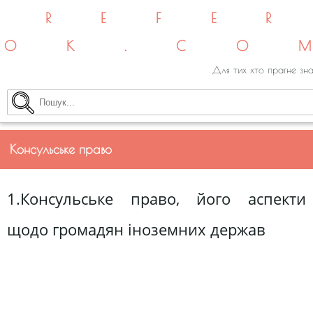
REFE
OK.CO
Для тих хто прагне зна
Консульське право
1.Консульське право, його аспекти
щодо громадян іноземних держав