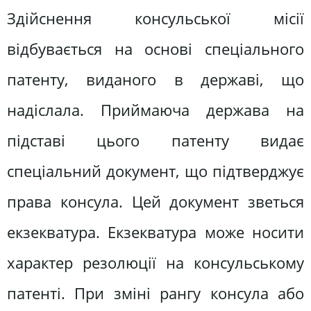
Здійснення консульської місії
відбувається на основі спеціального
патенту, виданого в державі, що
надіслала. Приймаюча держава на
підставі цього патенту видає
спеціальний документ, що підтверджує
права консула. Цей документ зветься
екзекватура. Екзекватура може носити
характер резолюції на консульському
патенті. При зміні рангу консула або