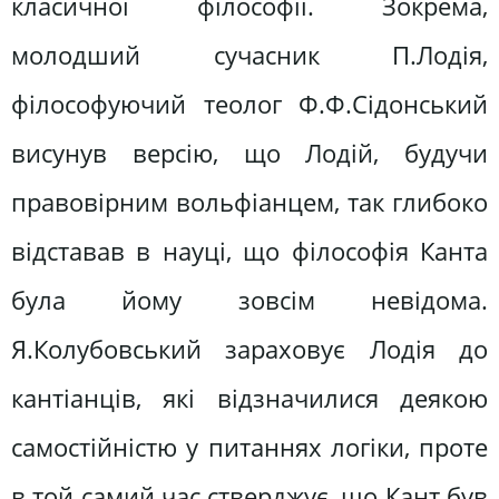
класичної філософії. Зокрема,
молодший сучасник П.Лодія,
філософуючий теолог Ф.Ф.Сідонський
висунув версію, що Лодій, будучи
правовірним вольфіанцем, так глибоко
відставав в науці, що філософія Канта
була йому зовсім невідома.
Я.Колубовський зараховує Лодія до
кантіанців, які відзначилися деякою
самостійністю у питаннях логіки, проте
в той самий час стверджує, що Кант був