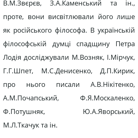
В.М.Звєрєв, З.А.Каменський та ін.,
проте, вони висвітлювали його лише
як російського філософа. В українській
філософській думці спадщину Петра
Лодія досліджували М.Возняк, І.Мірчук,
Г.Г.Шпет, М.С.Денисенко, Д.П.Кирик,
про нього писали А.В.Нікітенко,
А.М.Почапський, Ф.Я.Москаленко,
Ф.Потушняк, Ю.А.Яворський,
М.Л.Ткачук та ін.