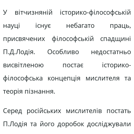
У вітчизняній історико-філософській
науці існує небагато праць,
присвячених філософській спадщині
П.Д.Лодія. Особливо недостатньо
висвітленою постає історико-
філософська концепція мислителя та
теорія пізнання.
Серед російських мислителів постать
П.Лодія та його доробок досліджували