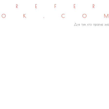
REFE
OK.CO
Для тих хто прагне зна