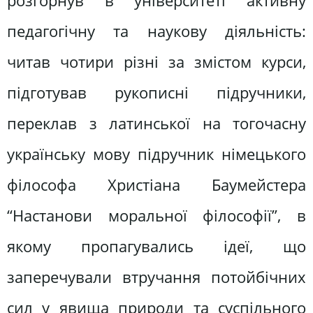
розгорнув в університеті активну
педагогічну та наукову діяльність:
читав чотири різні за змістом курси,
підготував рукописні підручники,
переклав з латинської на тогочасну
українську мову підручник німецького
філософа Христіана Баумейстера
“Настанови моральної філософії”, в
якому пропагувались ідеї, що
заперечували втручання потойбічних
сил у явища природи та суспільного