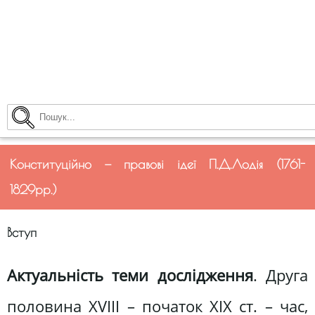
Конституційно — правові ідеї П.Д.Лодія (1761-
1829рр.)
Вступ
Актуальність теми дослідження
. Друга
половина XVIII – початок XIX ст. – час,