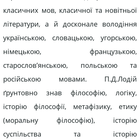
класичних мов, класичної та новітньої
літератури, а й досконале володіння
українською, словацькою, угорською,
німецькою, французькою,
старослов’янською, польською та
російською мовами. П.Д.Лодій
ґрунтовно знав філософію, логіку,
історію філософії, метафізику, етику
(моральну філософію), історію
суспільства та історію