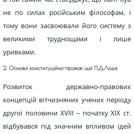
не по силах російським філософам, і
тому вони засвоювали його систему з
великими труднощами і лише
уривками.
2. Основні конституційно-правові ідеї П.Д.Лодія
Розвиток державно-правових
концепцій вітчизняних учених періоду
другої половини XVIII – початку XIX ст.
відбувався під значним впливом ідей