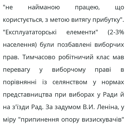
"не найманою працею, що
користується, з метою витягу прибутку".
"Експлуататорські елементи" (2-3%
населення) були позбавлені виборчих
прав. Тимчасово робітничий клас мав
перевагу у виборчому праві в
порівнянні із селянством у нормах
представництва при виборах у Ради й
на з'їзди Рад. За задумом В.И. Леніна, у
міру "припинення опору визискувачів"