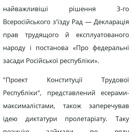
найважливіші рішення 3-го
Всеросійського з'їзду Рад — Декларація
прав трудящого й експлуатованого
народу і постанова «Про федеральні
засади Російської республіки».
"Проект Конституції Трудової
Республіки", представлений есерами-
максималістами, також заперечував
ідею диктатури пролетаріату. Таку
позицію займали по ряду