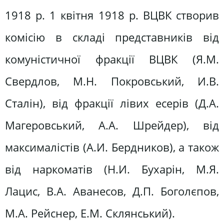
1918 р. 1 квітня 1918 р. ВЦВК створив
комісію в складі представників від
комуністичної фракції ВЦВК (Я.М.
Свердлов, М.Н. Покровський, И.В.
Сталін), від фракції лівих есерів (Д.А.
Магеровський, А.А. Шрейдер), від
максималістів (А.И. Бердников), а також
від наркоматів (Н.И. Бухарін, М.Я.
Лацис, В.А. Аванесов, Д.П. Боголєпов,
М.А. Рейснер, Е.М. Склянський).