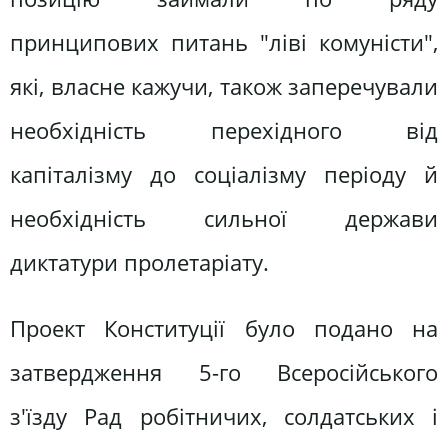
принципових питань "ліві комуністи",
які, власне кажучи, також заперечували
необхідність перехідного від
капіталізму до соціалізму періоду й
необхідність сильної держави
диктатури пролетаріату.
Проект Конституції було подано на
затвердження 5-го Всеросійського
з'їзду Рад робітничих, солдатських і