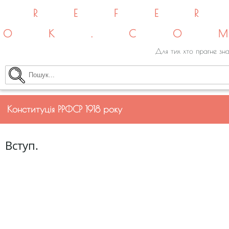
REFE
OK.CO
Для тих хто прагне зна
Конституція РРФСР 1918 року
Вступ.