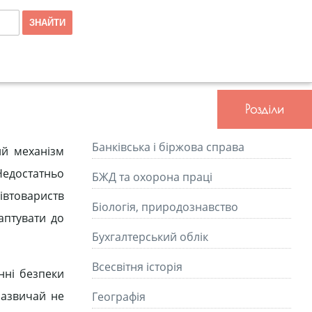
Розділи
Банківська і біржова справа
ий механізм
Недостатньо
БЖД та охорона праці
івтовариств
Біологія, природознавство
аптувати до
Бухгалтерський облік
Всесвітня історія
нні безпеки
зазвичай не
Географія