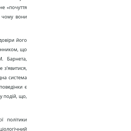
ане «почуття
и чому вони
довіри його
чинником, що
. Барнета,
 з’явитися,
адна система
поведінки є
у подій, що,
ої політики
ціологічний