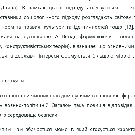
К.Дойча). В рамках цього підходу аналізуються в т.
тавники соціологічного підходу розглядають світову п
], норм та правил, культури та ідентичностей тощо [13
ржави на суспільство. А. Вендт, формулюючи основн
ву конструктивістських теорій), відзначає, що основним
жави, а державні інтереси формуються більшою мірою 
ні аспекти
 аксіологічній чинник став домінуючим в головних сфер
ть воєнно-політичній. Загалом така позиція відповідає
ого середовища безпеки.
ливим нам вбачається момент, який стосується характ