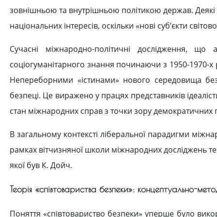
зовнішньою та внутрішньою політикою держав. Деякі 
національних інтересів, оскільки «нові суб’єкти світово
Сучасні міжнародно-політичні дослідження, що 
соціогуманітарного знання починаючи з 1950-1970-х р
Непереборними «істинами» нового середовища безп
безпеці. Це виражено у працях представників ідеалісти
стан міжнародних справ з точки зору демократичних п
В загальному контексті ліберальної парадигми міжна
рамках вітчизняної школи міжнародних досліджень тео
якої був К. Дойч.
Теорія «співтовариства безпеки»: концептуально-мето
Поняття «співтовариство безпеки» уперше було викори