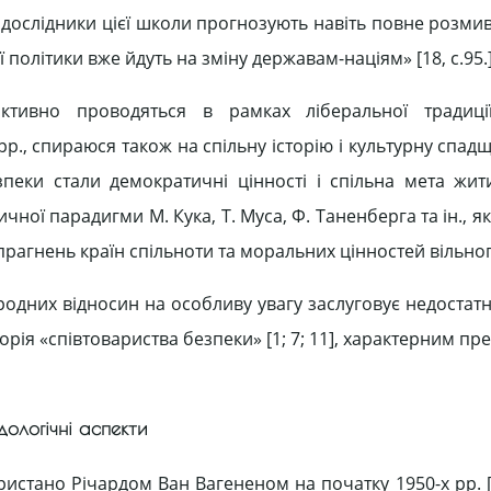
дослідники цієї школи прогнозують навіть повне розмив
ї політики вже йдуть на зміну державам-націям» [18, с.95.]
активно проводяться в рамках ліберальної традиції
р., спираюся також на спільну історію і культурну спад
еки стали демократичні цінності і спільна мета жит
чної парадигми М. Кука, Т. Муса, Ф. Таненберга та ін., я
рагнень країн спільноти та моральних цінностей вільного
родних відносин на особливу увагу заслуговує недостатн
рія «співтовариства безпеки» [1; 7; 11], характерним п
дологічні аспекти
стано Річардом Ван Вагененом на початку 1950-х рр. [1