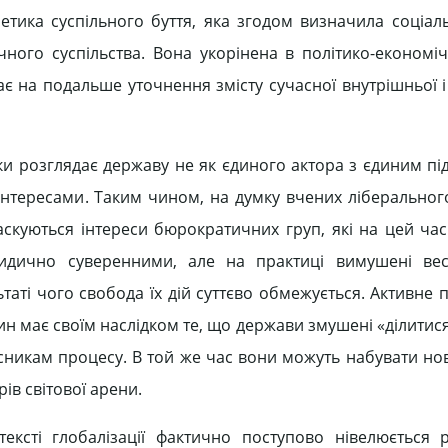
етика суспільного буття, яка згодом визначила соціаль
ого суспільства. Вона укорінена в політико-економіч
ває на подальше уточнення змісту сучасної внутрішньої 
ки розглядає державу не як єдиного актора з єдиним пі
 інтересами. Таким чином, на думку вчених ліберальног
аскуються інтереси бюрократичних груп, які на цей час
идично суверенними, але на практиці вимушені вест
ьтаті чого свобода їх дій суттєво обмежується. Активне
ин має своїм наслідком те, що держави змушені «ділити
сникам процесу. В той же час вони можуть набувати нов
ів світової арени.
тексті глобалізації фактично поступово нівелюється 