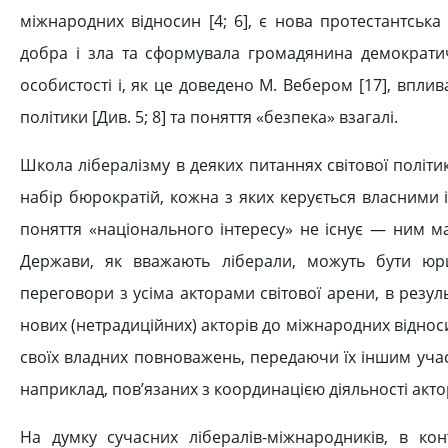
міжнародних відносин [4; 6], є нова протестантська 
добра і зла та сформувала громадянина демократичн
особистості і, як це доведено М. Вебером [17], впли
політики [Див. 5; 8] та поняття «безпека» взагалі.
Школа лібералізму в деяких питаннях світової політи
набір бюрократій, кожна з яких керується власними
поняття «національного інтересу» не існує — ним м
Держави, як вважають ліберали, можуть бути юр
переговори з усіма акторами світової арени, в резул
нових (нетрадиційних) акторів до міжнародних віднос
своїх владних повноважень, передаючи їх іншим уча
наприклад, пов’язаних з координацією діяльності актор
На думку сучасних лібералів-міжнародників, в кон