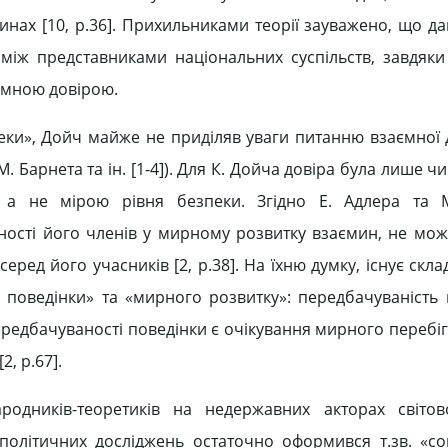
синах [10, р.36]. Прихильниками теорії зауважено, що д
дії між представниками національних суспільств, завдяк
ємною довірою.
ки», Дойч майже не приділяв уваги питанню взаємної 
 М. Барнета та ін. [1-4]). Для К. Дойча довіра була лише 
, а не мірою рівня безпеки. Згідно Е. Адлера та М
ності його членів у мирному розвитку взаємин, не може
еред його учасників [2, р.38]. На їхню думку, існує скл
 поведінки» та «мирного розвитку»: передбачуваність 
редбачуваності поведінки є очікування мирного перебіг
, р.67].
ародників-теоретиків на недержавних акторах світов
політичних досліджень остаточно оформився т.зв. «со