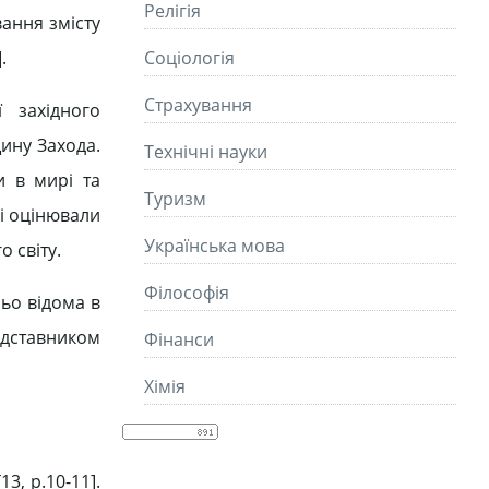
Релігія
ання змісту
.
Соціологія
Страхування
 західного
щину Захода.
Технічні науки
и в мирі та
Туризм
кі оцінювали
Українська мова
 світу.
Філософія
ьо відома в
редставником
Фінанси
Хімія
3, р.10-11].