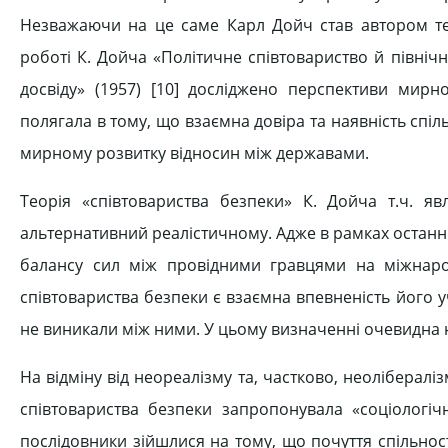
Незважаючи на це саме Карл Дойч став автором тео
роботі К. Дойча «Політичне співтовариство й північн
досвіду» (1957) [10] досліджено перспективи мирн
полягала в тому, що взаємна довіра та наявність спі
мирному розвитку відносин між державами.
Теорія «співтовариства безпеки» К. Дойча т.ч. я
альтернативний реалістичному. Адже в рамках остан
балансу сил між провідними гравцями на міжнарод
співтовариства безпеки є взаємна впевненість його уч
не виникали між ними. У цьому визначенні очевидна 
На відміну від неореалізму та, частково, неолібераліз
співтовариства безпеки запропонувала «соціологіч
послідовники зійшлися на тому, що почуття спільнос