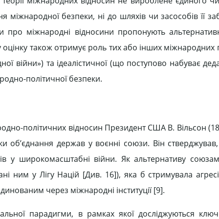
 у теорії міжнародних відносин не вироблене єдиного ч
я міжнародної безпеки, ні до шляхів чи засособів її за
ки про міжнародні відносини пропонують альтернатив
ну оцінку також отримує роль тих або інших міжнародних
ної війни») та ідеалістичної (що поступово набуває дед
родно-політичної безпеки.
ародно-політичних відносин Президент США В. Вільсон (1
еки об’єднання держав у воєнні союзи. Він стверджував,
ів у широкомасштабні війни. Як альтернативу союзам
ні ним у Лігу Націй [Див. 16]), яка б стримувала агрес
инованим через міжнародні інституції [9].
альної парадигми, в рамках якої досліджуються ключ