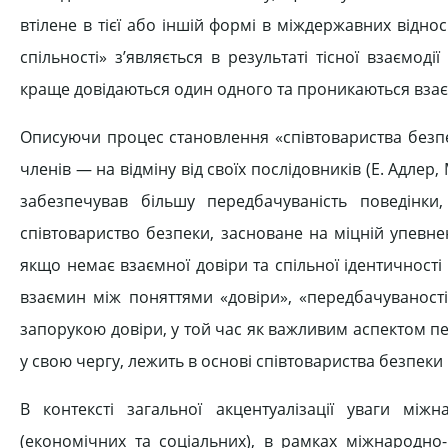
втілене в тієї або іншій формі в міждержавних відно
спільності» з’являється в результаті тісної взаємо
краще довідаються один одного та проникаються вза
Описуючи процес становлення «співтовариства безпе
членів — на відміну від своїх послідовників (Е. Адлер,
забезпечував більшу передбачуваність поведінки
співтовариство безпеки, засноване на міцній упевне
якщо немає взаємної довіри та спільної ідентичності с
взаємин між поняттями «довіри», «передбачуваності
запорукою довіри, у той час як важливим аспектом пе
у свою чергу, лежить в основі співтовариства безпеки [2
В контексті загальної акцентуалізації уваги міжн
(економічних та соціальних), в рамках міжнародно-