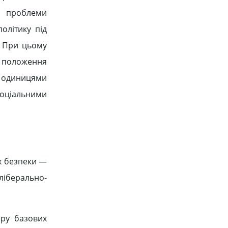
ч. проблеми
олітику під
]. При цьому
і положення
и одиницями
соціальними
ах безпеки —
 ліберально-
еру базових