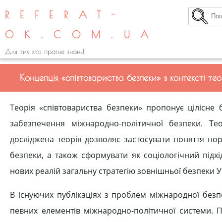
REFERAT-
OK.COM.UA
Для тих хто прагне знань!
Концепція «співтовариства безпеки» в контексті те
Теорія «співтовариства безпеки» пропонує цілісне 
забезпечення міжнародно-політичної безпеки. Тео
досліджена теорія дозволяє застосувати поняття но
безпеки, а також сформувати як соціологічний підхі
нових реалій загальну стратегію зовнішньої безпеки У
В існуючих публікаціях з проблем міжнародної безп
певних елементів міжнародно-політичної системи. 