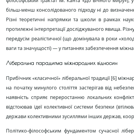
філософський трактат Ім. Канта «До вічного миру»),
більш-менш консолідованого підходу ні до визначенн
Різні теоретичні напрямки та школи в рамках нау
протилежні інтерпретації досліджуваного явища. Різ
передусім реалістичної (що домінувала в роки «холод
ваги та значущості) — у питаннях забезпечення міжна
Ліберальна парадигма міжнародних відносин
Прибічник «класичної» ліберальної традиції [6] міжн
на початку минулого століття застерігав від небезп
наявність сприяє переростанню локальних конфлікт
відстоював ідеї колективної системи безпеки (втілюва
держави колективними зусиллями інших держав, коорд
Політико-філософським фундаментом сучасної лібер