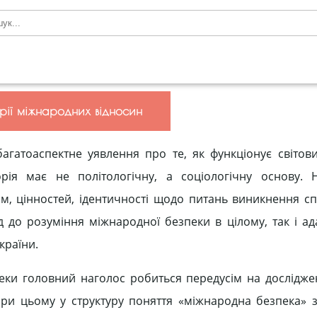
орії міжнародних відносин
багатоаспектне уявлення про те, як функціонує світов
рія має не політологічну, а соціологічну основу. 
рм, цінностей, ідентичності щодо питань виникнення сп
д до розуміння міжнародної безпеки в цілому, так і ад
країни.
еки головний наголос робиться передусім на дослідже
При цьому у структуру поняття «міжнародна безпека» 