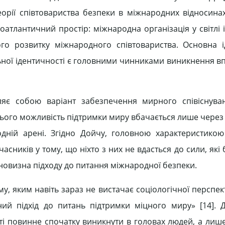
рії співтовариства безпеки в міжнародних відносинах
оатлантичний простір: міжнародна організація у світлі
ого розвитку міжнародного співтовариства. Основна 
льної ідентичності є головними чинниками виникнення в
вляє собою варіант забезпечення мирного співіснув
нього можливість підтримки миру вбачається лише через
ній арені. Згідно Дойчу, головною характеристикою
асників у тому, що ніхто з них не вдасться до сили, які
новизна підходу до питання міжнародної безпеки.
му, яким навіть зараз не вистачає соціологічної перспек
ний підхід до питань підтримки міцного миру» [14]. 
ті повинне спочатку виникнути в головах людей, а лише