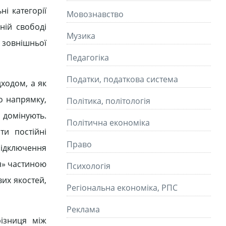
ні категорії
Мовознавство
ній свободі
Музика
і зовнішньої
Педагогіка
Податки, податкова система
дходом, а як
о напрямку,
Політика, політологія
 домінують.
Політична економіка
и постійні
Право
 підключення
ся» частиною
Психологія
их якостей,
Регіональна економіка, РПС
Реклама
різниця між