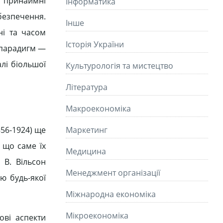
и принаймні
Інформатика
безпечення.
Інше
ні та часом
Історія України
 парадигм —
алі біольшої
Культурологія та мистецтво
Літературa
Макроекономіка
856-1924) ще
Маркетинг
 що саме їх
Медицина
 В. Вільсон
Менеджмент організації
ію будь-якої
Міжнародна економіка
Мікроекономіка
ові аспекти