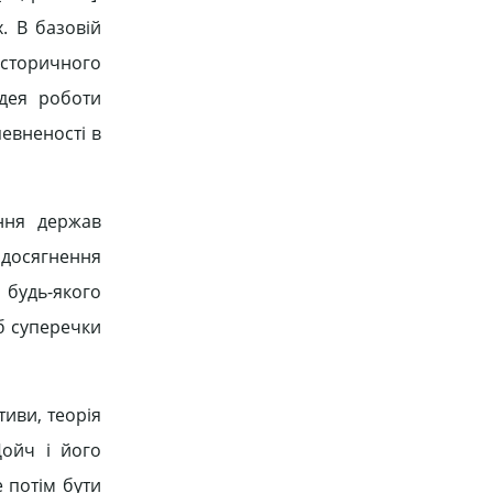
. В базовій
 історичного
ідея роботи
певненості в
ання держав
 досягнення
 будь-якого
 б суперечки
тиви, теорія
Дойч і його
 потім бути