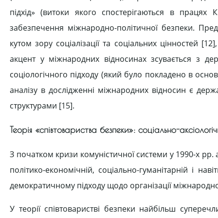
підхід» (витоки якого спостерігаються в працях 
забезпечення міжнародно-політичної безпеки. Предс
кутом зору соціалізації та соціальних цінностей [12
акцент у міжнародних відносинах зсувається з де
соціологічного підходу (який було покладено в осно
аналізу в дослідженні міжнародних відносин є дер
структурами [15].
Теорія «співтовариства безпеки»: соціально-аксіологіч
З початком кризи комуністичної системи у 1990-х рр.
політико-економічній, соціально-гуманітарній і наві
демократичному підходу щодо організації міжнародн
У теорії співтоваристві безпеки найбільш супереч