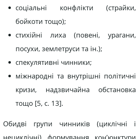
соціальні конфлікти (страйки,
бойкоти тощо);
стихійні лиха (повені, урагани,
посухи, землетруси та ін.);
спекулятивні чинники;
міжнародні та внутрішні політичні
кризи, надзвичайна обстановка
тощо [5, с. 13].
Обидві групи чинників (циклічні і
нециклічні) формування кон’юнктури