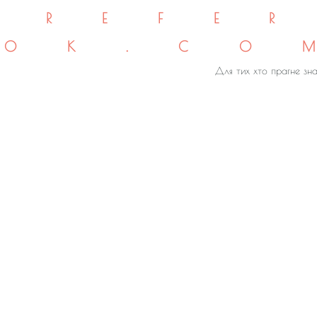
REFE
OK.CO
Для тих хто прагне зна