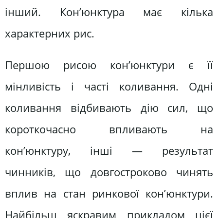
інший. Кон’юнктура має кілька
характерних рис.
Першою рисою кон’юнктури є її
мінливість і часті коливання. Одні
коливання відбивають дію сил, що
короткочасно впливають на
кон’юнктуру, інші — результат
чинників, що довгостроково чинять
вплив на стан ринкової кон’юнктури.
Найбільш яскравим прикладом цієї