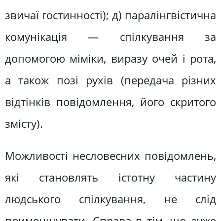
звичаї гостинності); д) паралінгвістична
комунікація — спілкування за
допомогою міміки, виразу очей і рота,
а також позі рухів (передача різних
відтінків повідомлення, його скритого
змісту).
Можливості несловесних повідомлень,
які становлять істотну частину
людського спілкування, не слід
применшувати. Справа в тім, що дуже