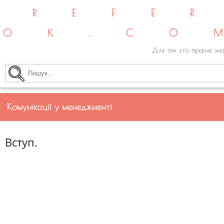
REFE
OK.CO
Для тих хто прагне зна
Комунікації у менеджменті
Вступ.