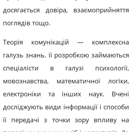
досягається довіра, взаємоприйняття
поглядів тощо.
Теорія комунікацій — комплексна
галузь знань. її розробкою займаються
спеціалісти в галузі психології,
мовознавства, математичної логіки,
електроніки та інших наук. Вчені
досліджують види інформації і способи
її передачі з точки зору впливу на