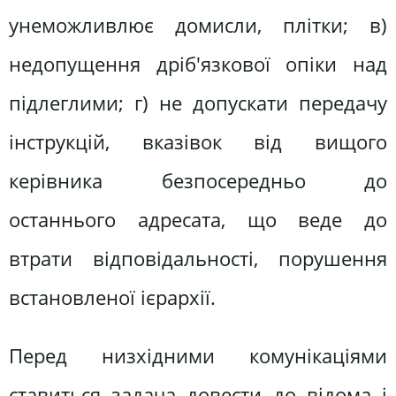
унеможливлює домисли, плітки; в)
недопущення дріб'язкової опіки над
підлеглими; г) не допускати передачу
інструкцій, вказівок від вищого
керівника безпосередньо до
останнього адресата, що веде до
втрати відповідальності, порушення
встановленої ієрархії.
Перед низхідними комунікаціями
ставиться задача довести до відома і