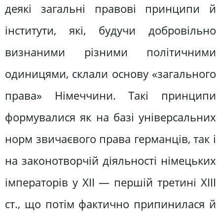
деякі загальні правові принципи й
інститути, які, будучи добровільно
визнаними різними політичними
одиницями, склали основу «загального
права» Німеччини. Такі принципи
формувалися як на базі універсальних
норм звичаєвого права германців, так і
на законотворчій діяльності німецьких
імператорів у XII — першій третині XIII
ст., що потім фактично припинилася й