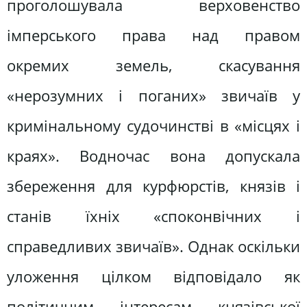
проголошувала верховенство
імперського права над правом
окремих земель, скасування
«нерозумних і поганих» звичаїв у
кримінальному судочинстві в «місцях і
краях». Водночас вона допускала
збереження для курфюрстів, князів і
станів їхніх «споконвічних і
справедливих звичаїв». Однак оскільки
уложення цілком відповідало як
політичним інтересам князівської