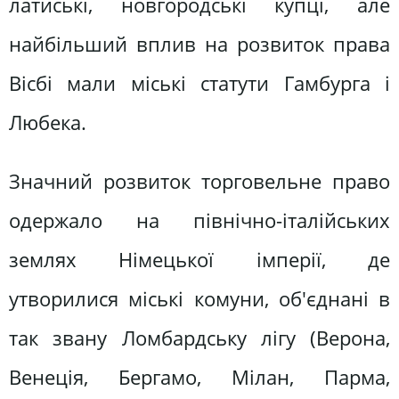
латиські, новгородські купці, але
найбільший вплив на розвиток права
Вісбі мали міські статути Гамбурга і
Любека.
Значний розвиток торговельне право
одержало на північно-італійських
землях Німецької імперії, де
утворилися міські комуни, об'єднані в
так звану Ломбардську лігу (Верона,
Венеція, Бергамо, Мілан, Парма,