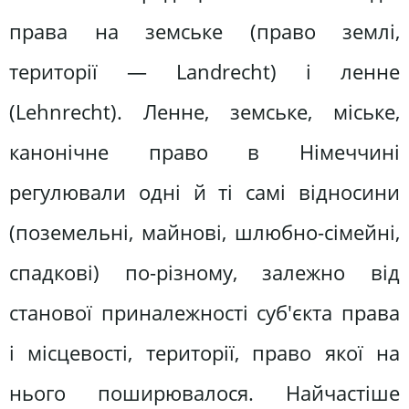
права на земське (право землі,
території — Landrecht) і ленне
(Lehnrecht). Ленне, земське, міське,
канонічне право в Німеччині
регулювали одні й ті самі відносини
(поземельні, майнові, шлюбно-сімейні,
спадкові) по-різному, залежно від
станової приналежності суб'єкта права
і місцевості, території, право якої на
нього поширювалося. Найчастіше