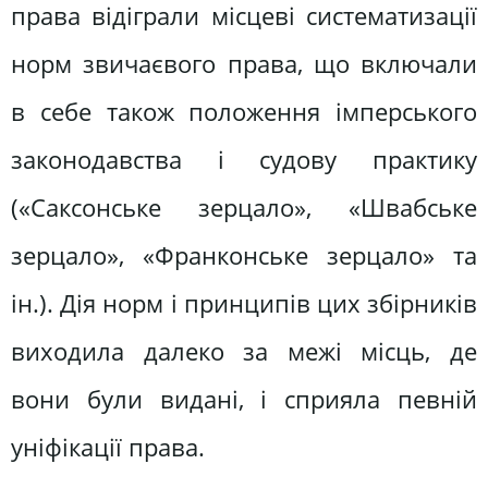
права відіграли місцеві систематизації
норм звичаєвого права, що включали
в себе також положення імперського
законодавства і судову практику
(«Саксонське зерцало», «Швабське
зерцало», «Франконське зерцало» та
ін.). Дія норм і принципів цих збірників
виходила далеко за межі місць, де
вони були видані, і сприяла певній
уніфікації права.