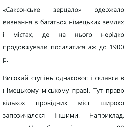
«Саксонське зерцало» одержало
визнання в багатьох німецьких землях
і містах, де на нього нерідко
продовжували посилатися аж до 1900
р.
Високий ступінь однаковості склався в
німецькому міському праві. Тут право
кількох провідних міст широко
запозичалося іншими. Наприклад,