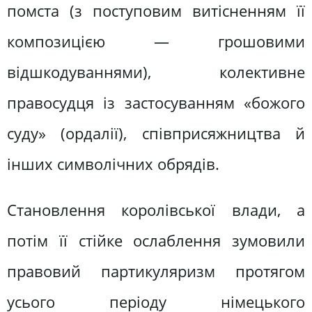
помста (з поступовим витісненням її
композицією — грошовими
відшкодуваннями), колективне
правосудця із застосуванням «божого
суду» (ордалії), співприсяжництва й
інших символічних обрядів.
Становлення королівської влади, а
потім її стійке ослаблення зумовили
правовий партикуляризм протягом
усього періоду німецького