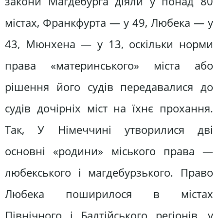
закони Магдебурга діяли у понад 80
містах, Франкфурта — у 49, Любека — у
43, Мюнхена — у 13, оскільки норми
права «материнського» міста або
рішення його судів передавалися до
судів дочірніх міст на їхнє прохання.
Так, У Німеччині утворилися дві
основні «родини» міського права —
любекського і магдебурзького. Право
Любека поширилося в містах
Північного і Балтійського регіонів, у