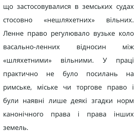
що застосовувалися в земських судах
стосовно «нешляхетних» вільних.
Ленне право регулювало вузьке коло
васально-ленних відносин між
«шляхетними» вільними. У праці
практично не було посилань на
римське, міське чи торгове право і
були наявні лише деякі згадки норм
канонічного права і права інших
земель.