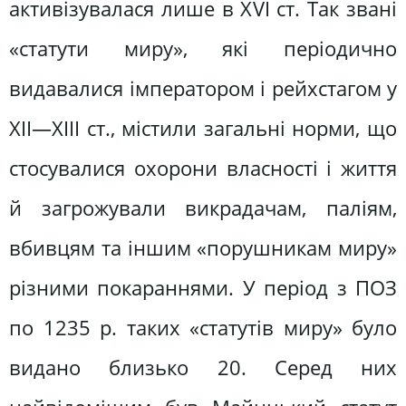
активізувалася лише в XVI ст. Так звані
«статути миру», які періодично
видавалися імператором і рейхстагом у
XII—XIII ст., містили загальні норми, що
стосувалися охорони власності і життя
й загрожували викрадачам, паліям,
вбивцям та іншим «порушникам миру»
різними покараннями. У період з ПОЗ
по 1235 р. таких «статутів миру» було
видано близько 20. Серед них