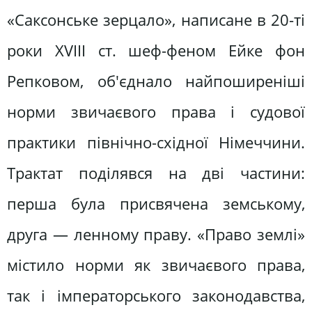
«Саксонське зерцало», написане в 20-ті
роки XVIII ст. шеф-феном Ейке фон
Репковом, об'єднало найпоширеніші
норми звичаєвого права і судової
практики північно-східної Німеччини.
Трактат поділявся на дві частини:
перша була присвячена земському,
друга — ленному праву. «Право землі»
містило норми як звичаєвого права,
так і імператорського законодавства,