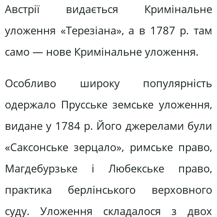
Австрії видається Кримінальне
уложення «Терезіана», а в 1787 р. там
само — нове Кримінальне уложення.
Особливо широку популярність
одержало Прусське земське уложення,
видане у 1784 р. Його джерелами були
«Саксонське зерцало», римське право,
Магдебурзьке і Любекське право,
практика берлінського верховного
суду. Уложення складалося з двох