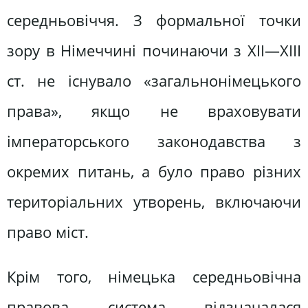
середньовіччя. З формальної точки
зору в Німеччині починаючи з XII—XIII
ст. не існувало «загальнонімецького
права», якщо не враховувати
імператорського законодавства з
окремих питань, а було право різних
територіальних утворень, включаючи
право міст.
Крім того, німецька середньовічна
правова система відзначалася