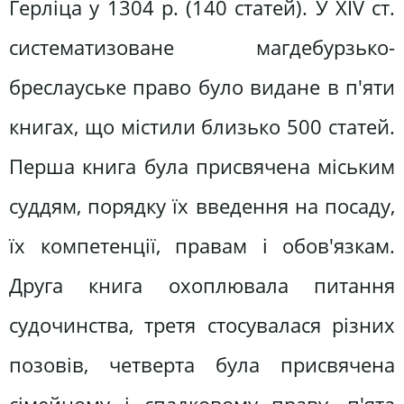
Герліца у 1304 р. (140 статей). У XIV ст.
систематизоване магдебурзько-
бреслауське право було видане в п'яти
книгах, що містили близько 500 статей.
Перша книга була присвячена міським
суддям, порядку їх введення на посаду,
їх компетенції, правам і обов'язкам.
Друга книга охоплювала питання
судочинства, третя стосувалася різних
позовів, четверта була присвячена