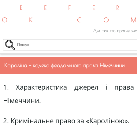
REFE
OK.CO
Для тих хто прагне зна
Кароліна – кодекс феодального права Німеччини
1. Характеристика джерел і права
Німеччини.
2. Кримінальне право за «Кароліною».