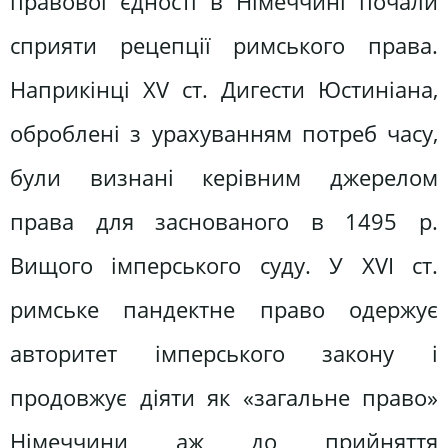
правової єдності в Німеччині почали
сприяти рецепції римського права.
Наприкінці XV ст. Дигести Юстиніана,
оброблені з урахуванням потреб часу,
були визнані керівним джерелом
права для заснованого в 1495 р.
Вищого імперського суду. У XVI ст.
римське пандектне право одержує
авторитет імперського закону і
продовжує діяти як «загальне право»
Німеччини аж до прийняття