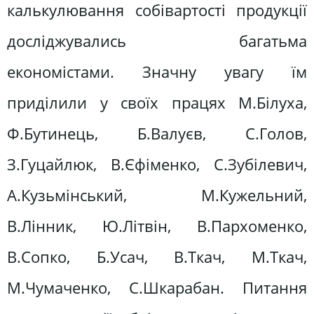
калькулювання собівартості продукції
досліджувались багатьма
економістами. Значну увагу їм
приділили у своїх працях М.Білуха,
Ф.Бутинець, Б.Валуєв, С.Голов,
З.Гуцайлюк, В.Єфіменко, С.Зубілевич,
А.Кузьмінський, М.Кужельний,
В.Лінник, Ю.Літвін, В.Пархоменко,
В.Сопко, Б.Усач, В.Ткач, М.Ткач,
М.Чумаченко, С.Шкарабан. Питання