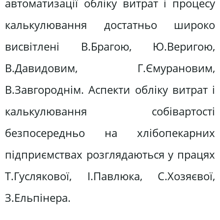
автоматизації обліку витрат і процесу
калькулювання достатньо широко
висвітлені В.Брагою, Ю.Веригою,
В.Давидовим, Г.Ємурановим,
В.Завгороднім. Аспекти обліку витрат і
калькулювання собівартості
безпосередньо на хлібопекарних
підприємствах розглядаються у працях
Т.Гуслякової, І.Павлюка, С.Хозяєвої,
З.Ельпінера.