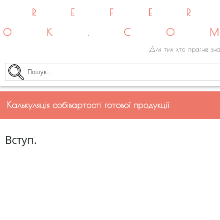
REFE
OK.CO
Для тих хто прагне зна
Калькуляція собівартості готової продукції
Вступ.