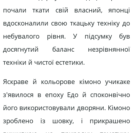
почали ткати свій власний, японці
вдосконалили свою ткацьку техніку до
небувалого рівня. У підсумку був
досягнутий баланс незрівнянної
техніки й чистої естетики.
Яскраве й кольорове кімоно учикаке
з'явилося в епоху Едо й споконвічно
його використовували дворяни. Кімоно
зроблено із шовку, і прикрашено