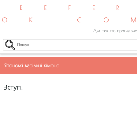
REFE
OK.CO
Для тих хто прагне зна
Японські весільні кімоно
Вступ.