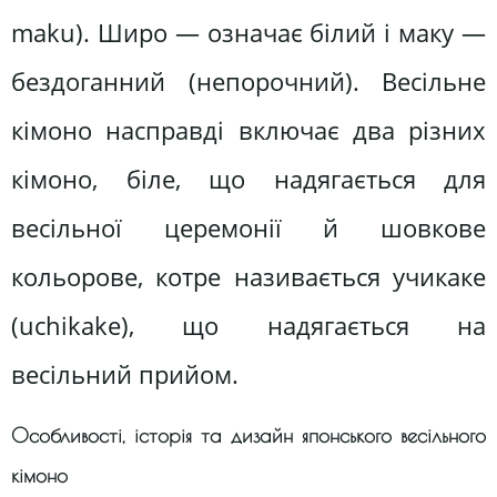
maku). Широ — означає білий і маку —
бездоганний (непорочний). Весільне
кімоно насправді включає два різних
кімоно, біле, що надягається для
весільної церемонії й шовкове
кольорове, котре називається учикаке
(uchіkake), що надягається на
весільний прийом.
Особливості, історія та дизайн японського весільного
кімоно