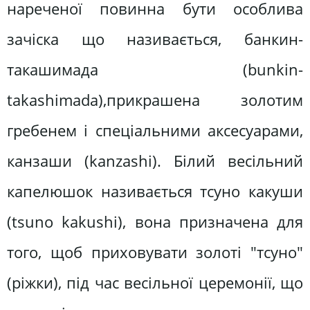
нареченої повинна бути особлива
зачіска що називається, банкин-
такашимада (bunkіn-
takashіmada),прикрашена золотим
гребенем і спеціальними аксесуарами,
канзаши (kanzashі). Білий весільний
капелюшок називається тсуно какуши
(tsuno kakushі), вона призначена для
того, щоб приховувати золоті "тсуно"
(ріжки), під час весільної церемонії, що