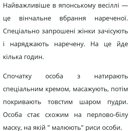
Найважливіше в японському весіллі —
це вінчальне вбрання нареченої.
Спеціально запрошені жінки зачісують
і наряджають наречену. На це йде
кілька годин.
Спочатку особа з натирають
спеціальним кремом, масажують, потім
покривають товстим шаром пудри.
Особа стає схожим на перлово-білу
маску, на якій " малюють" риси особи.