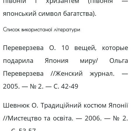
півоній і хризантем (півонія —
японський символ багатства).
Список використаної літератури
Переверзева О. 10 вещей, которые
подарила Япония миру/ Ольга
Переверзева //Женский журнал. —
2005. — № 2. — C. 42-49
Шевнюк О. Традиційний костюм Японії
//Мистецтво та освіта. — 2006. — № 2.
— C. 53-57.