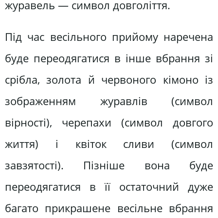
журавель — символ довголіття.
Під час весільного прийому наречена
буде переодягатися в інше вбрання зі
срібла, золота й червоного кімоно із
зображенням журавлів (символ
вірності), черепахи (символ довгого
життя) і квіток сливи (символ
завзятості). Пізніше вона буде
переодягатися в її остаточний дуже
багато прикрашене весільне вбрання