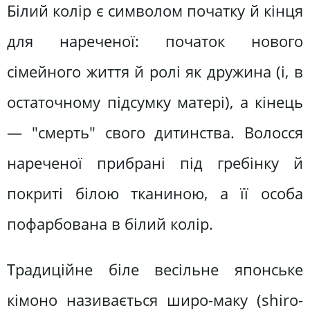
Білий колір є символом початку й кінця
для нареченої: початок нового
сімейного життя й ролі як дружина (і, в
остаточному підсумку матері), а кінець
— "смерть" свого дитинства. Волосся
нареченої прибрані під гребінку й
покриті білою тканиною, а її особа
пофарбована в білий колір.
Традиційне біле весільне японське
кімоно називається широ-маку (shіro-