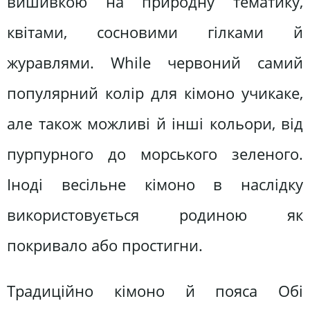
вишивкою на природну тематику,
квітами, сосновими гілками й
журавлями. Whіle червоний самий
популярний колір для кімоно учикаке,
але також можливі й інші кольори, від
пурпурного до морського зеленого.
Іноді весільне кімоно в наслідку
використовується родиною як
покривало або простигни.
Традиційно кімоно й пояса Обі