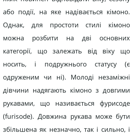
або події, на яке надівається кімоно.
Однак, для простоти стилі кімоно
можна розбити на дві основних
категорії, що залежать від віку що
носить, і подружнього статусу (є
одруженим чи ні). Молоді незаміжні
дівчини надягають кімоно з довгими
рукавами, що називається фурисоде
(furіsode). Довжина рукава може бути
збільшена як незначно, так і сильно, і