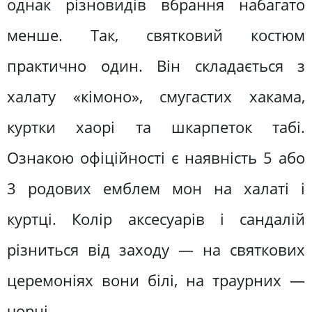
однак різновидів вбрання набагато
менше. Так, святковий костюм
практично один. Він складається з
халату «кімоно», смугастих хакама,
куртки хаорі та шкарпеток табі.
Ознакою офіційності є наявність 5 або
3 родових емблем мон на халаті і
куртці. Колір аксесуарів і сандалій
різниться від заходу — на святкових
церемоніях вони білі, на траурних —
чорні.