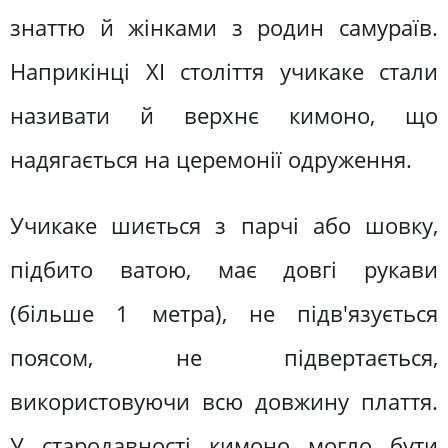
знаттю й жінками з родин самураїв.
Наприкінці XІ століття учикаке стали
називати й верхнє кимоно, що
надягається на церемонії одруження.
Учикаке шиється з парчі або шовку,
підбито ватою, має довгі рукави
(більше 1 метра), не підв'язується
поясом, не підвертається,
використовуючи всю довжину плаття.
У стародавності кимоно могло бути