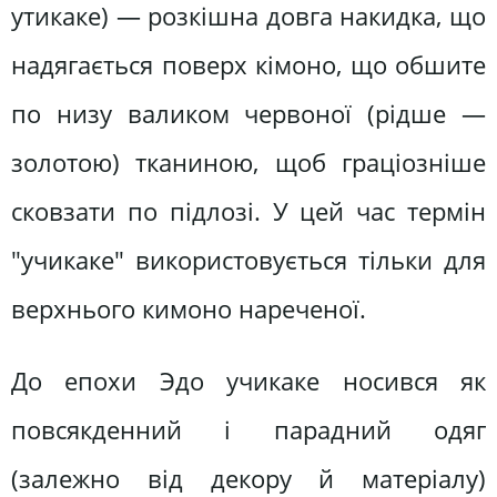
утикаке) — розкішна довга накидка, що
надягається поверх кімоно, що обшите
по низу валиком червоної (рідше —
золотою) тканиною, щоб граціозніше
сковзати по підлозі. У цей час термін
"учикаке" використовується тільки для
верхнього кимоно нареченої.
До епохи Эдо учикаке носився як
повсякденний і парадний одяг
(залежно від декору й матеріалу)