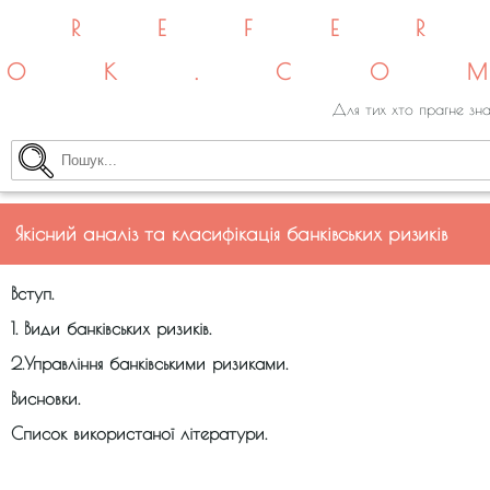
REFE
OK.CO
Для тих хто прагне зна
Якісний аналіз та класифікація банківських ризиків
Вступ.
1. Види банківських ризиків.
2.Управління банківськими ризиками.
Висновки.
Список використаної літератури.