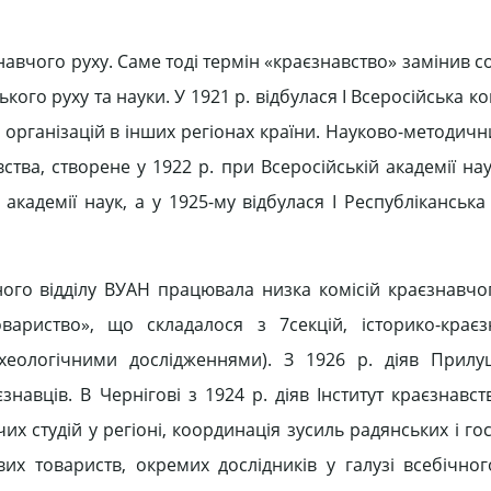
навчого руху. Саме тоді термін «краєзнавство» замінив 
ого руху та науки. У 1921 р. відбулася І Всеросійська к
 організацій в інших регіонах країни. Науково-методич
тва, створене у 1922 р. при Всеросійській академії нау
академії наук, а у 1925-му відбулася І Республіканськ
ічного відділу ВУАН працювала низка комісій краєзнавчо
вариство», що складалося з 7секцій, історико-крає
хеологічними дослідженнями). З 1926 р. діяв Прилу
авців. В Чернігові з 1924 р. діяв Інститут краєзнавств
х студій у регіоні, координація зусиль радянських і г
кових товариств, окремих дослідників у галузі всебічно