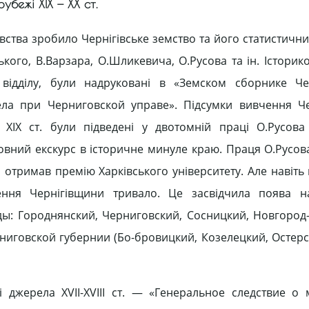
рубежі XIX — XX ст.
авства зробило Чернігівське земство та його статистичний
ького, В.Варзара, О.Шликевича, О.Русова та ін. Історик
о відділу, були надруковані в «Земском сборнике Ч
ела при Черниговской управе». Підсумки вивчення Ч
XIX ст. були підведені у двотомній праці О.Русова
овний екскурс в історичне минуле краю. Праця О.Русо
 отримав премію Харківського університету. Але навіть
ення Чернігівщини тривало. Це засвідчила поява на
ы: Городнянский, Черниговский, Сосницкий, Новгород
ерниговской губернии (Бо-бровицкий, Козелецкий, Остер
джерела XVII-XVIII ст. — «Генеральное следствие о 