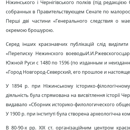
Ніжинського і Чернігівського полків (під редакцією
собранных в Правительствующем Сенате по малоросси
Перші дві частини «Генерального следствия о мае
окремою брошурою.
Серед інших краєзнавчих публікацій слід виділити
«Переписку Нежинского воеводыИ.И.Ржевскогосцарс
Южной Руси с 1480 по 1596 (по изданным и неизданн
«Город Новгород-Северский, его прошлое и настоящее
У 1894 р. при Ніжинському історико-філологічному 
діяльність була спрямована на висвітлення історії Ч
видавало «Сборник историко-филологического обществ
У 1900 р. при інституті була створена археологічна ком
В 80-90-х pp. XIX ст. організаційним центром краєз