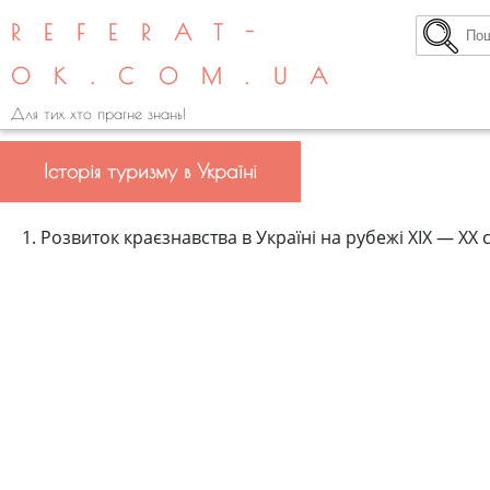
REFERAT-
OK.COM.UA
Для тих хто прагне знань!
Історія туризму в Україні
1. Розвиток краєзнавства в Україні на рубежі XIX — XX 