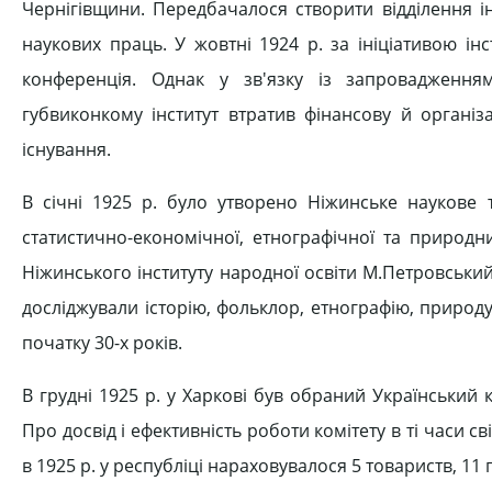
Чернігівщини. Передбачалося створити відділення ін
наукових праць. У жовтні 1924 р. за ініціативою і
конференція. Однак у зв'язку із запровадженням
губвиконкому інститут втратив фінансову й організ
існування.
В січні 1925 р. було утворено Ніжинське наукове т
статистично-економічної, етнографічної та природни
Ніжинського інституту народної освіти М.Петровський
досліджували історію, фольклор, етнографію, природ
початку 30-х років.
В грудні 1925 р. у Харкові був обраний Український 
Про досвід і ефективність роботи комітету в ті часи с
в 1925 р. у республіці нараховувалося 5 товариств, 11 гу