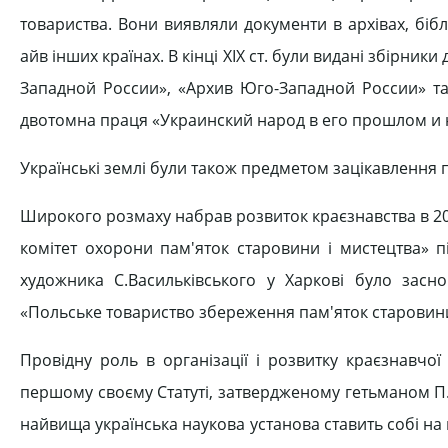
товариства. Вони виявляли документи в архівах, біблі
айв інших країнах. В кінці XIX ст. були видані збірник
Западной России», «Архив Юго-Западной России» та 
двотомна праця «Украинский народ в его прошлом и
Українські землі були також предметом зацікавлення п
Широкого розмаху набрав розвиток краєзнавства в 20-
комітет охорони пам'яток старовини і мистецтва» п
художника С.Васильківського у Харкові було зас
«Польське товариство збереження пам'яток старовини»
Провідну роль в організації і розвитку краєзнавчо
першому своєму Статуті, затвердженому гетьманом П.С
найвища українська наукова установа ставить собі на 