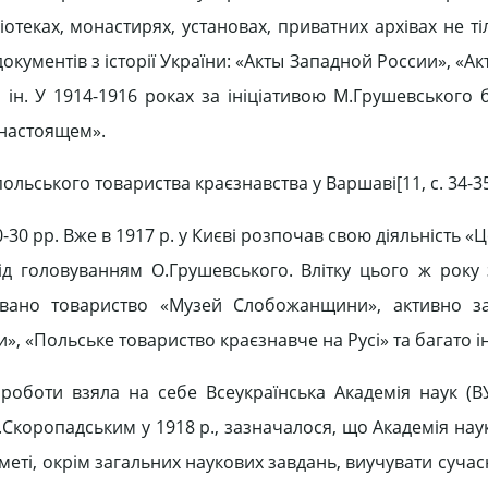
отеках, монастирях, установах, приватних архівах не тіл
и документів з історії України: «Акты Западной России», «
ін. У 1914-1916 роках за ініціативою М.Грушевського 
 настоящем».
ольського товариства краєзнавства у Варшаві[11, c. 34-35
30 pp. Вже в 1917 р. у Києві розпочав свою діяльність 
ід головуванням О.Грушевського. Влітку цього ж року з
новано товариство «Музей Слобожанщини», активно з
, «Польське товариство краєзнавче на Русі» та багато і
ї роботи взяла на себе Всеукраїнська Академія наук (В
коропадським у 1918 p., зазначалося, що Академія наук
меті, окрім загальних наукових завдань, виучувати суча