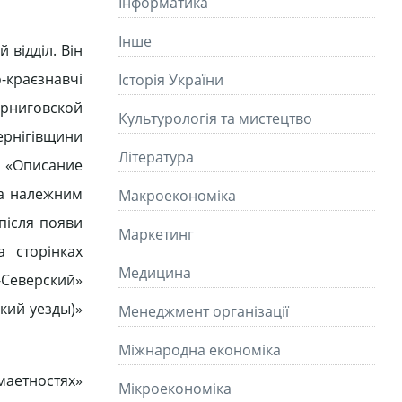
Інформатика
Інше
 відділ. Він
о-краєзнавчі
Історія України
ерниговской
Культурологія та мистецтво
ернігівщини
Літературa
 «Описание
ва належним
Макроекономіка
 після появи
Маркетинг
 сторінках
Медицина
-Северский»
ский уезды)»
Менеджмент організації
Міжнародна економіка
маетностях»
Мікроекономіка