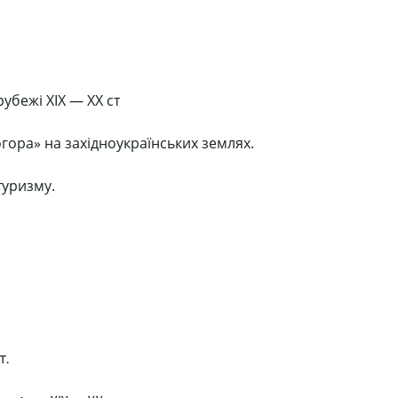
рубежі XIX — XX ст
огора» на західноукраїнських землях.
туризму.
т.