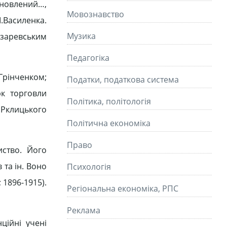
ановлений…,
Мовознавство
.Василенка.
Музика
азаревським
Педагогіка
Грінченком;
Податки, податкова система
рк торговли
Політика, політологія
.Рклицького
Політична економіка
Право
иство. Його
 та ін. Воно
Психологія
1896-1915).
Регіональна економіка, РПС
Реклама
ційні учені