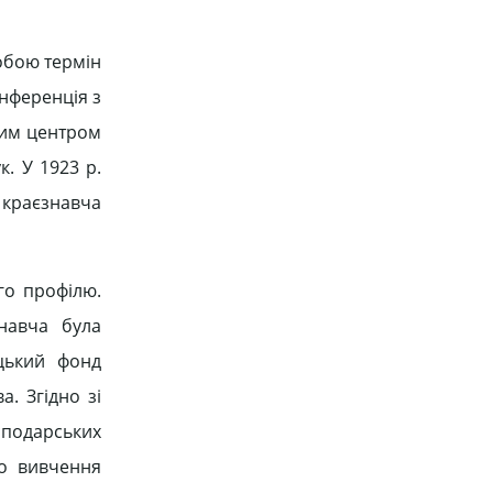
собою термін
онференція з
ним центром
к. У 1923 р.
а краєзнавча
го профілю.
знавча була
цький фонд
а. Згідно зі
осподарських
го вивчення