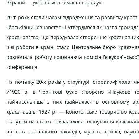
Вкраїни — української землі та народу».
20-ті роки стали часом відродження та розвитку краєз
«батьківщинознавство» і утвердився як назва громадськ
краєзнавства, що передувала створенню краєзнавчих
цієї роботи в країні стало Центральне бюро краєзнавс
розпочала роботу краєзнавча комісія Всеукраїнської 
конференція.
На початку 20-х років у структурі історико-філолог
У1920 р. в Чернігові було створено «Наукове то
найчисельніша з них (займалася в основному ар
краєзнавців, 1927 р. — Конотопське товариство краєзн
статутом на нього покладалося планування краєзнавчи
органів, навчальних закладів, музеїв, архівів, нау