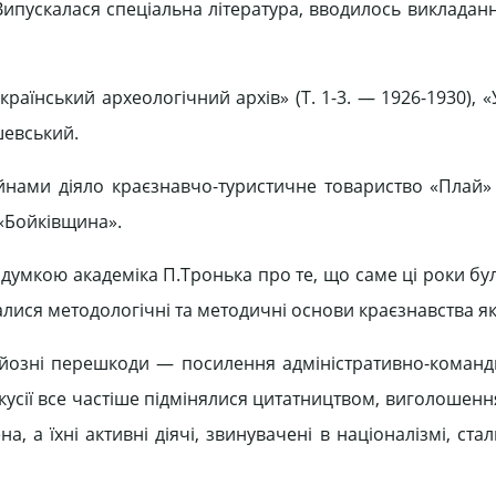
Випускалася спеціальна література, вводилось викладан
країнський археологічний архів» (Т. 1-3. — 1926-1930), 
ушевський.
ійнами діяло краєзнавчо-туристичне товариство «Плай» (
«Бойківщина».
з думкою академіка П.Тронька про те, що саме ці роки б
лися методологічні та методичні основи краєзнавства як
рйозні перешкоди — посилення адміністративно-команд
скусії все частіше підмінялися цитатництвом, виголошен
, а їхні активні діячі, звинувачені в націоналізмі, ст