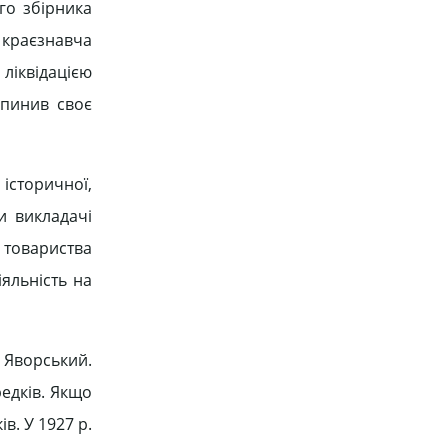
го збірника
 краєзнавча
ліквідацією
ипинив своє
історичної,
и викладачі
и товариства
яльність на
й Яворський.
редків. Якщо
ів. У 1927 р.