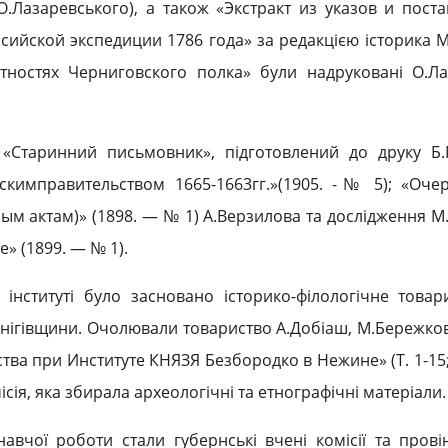
 О.Лазаревського), а також «Экстракт из указов и пост
йской экспедиции 1786 года» за редакцією історика М
тностях Черниговского полка» були надруковані О.Л
 «Старинний письмовник», підготовлений до друку Б.
кимправительством 1665-1663гг.»(1905. -№ 5); «Оче
ым актам)» (1898. — № 1) А.Верзилова та дослідження М
» (1899. — № 1).
інституті було засновано історико-філологічне товар
ернігівщини. Очолювали товариство А.Добіаш, М.Бережков
а при Институте КНЯЗЯ Безбородко в Нежине» (Т. 1-15; 
ісія, яка збирала археологічні та етнографічні матеріали.
навчої роботи стали губернські вчені комісії та провін