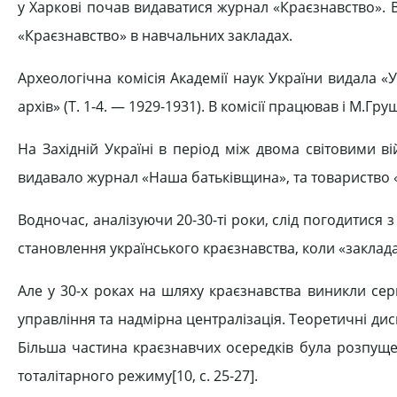
у Харкові почав видаватися журнал «Краєзнавство». 
«Краєзнавство» в навчальних закладах.
Археологічна комісія Академії наук України видала «У
архів» (Т. 1-4. — 1929-1931). В комісії працював і М.Гр
На Західній Україні в період між двома світовими в
видавало журнал «Наша батьківщина», та товариство 
Водночас, аналізуючи 20-30-ті роки, слід погодитися 
становлення українського краєзнавства, коли «заклада
Але у 30-х роках на шляху краєзнавства виникли се
управління та надмірна централізація. Теоретичні ди
Більша частина краєзнавчих осередків була розпущена
тоталітарного режиму[10, c. 25-27].