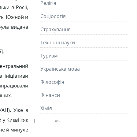
Релігія
ьки в Росії,
Соціологія
Акты Южной и
була видана
Страхування
Технічні науки
].
Туризм
«Центральний
Українська мова
 ініціативи
Філософія
апрацювали
Фінанси
нших.
Хімія
УАН). Уже в
 у Києві «як
сне й минуле