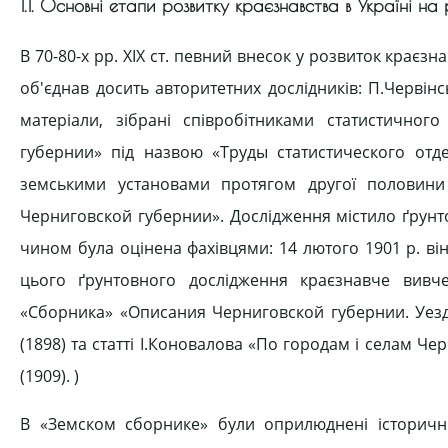
1.1. Основні етапи розвитку краєзнавства в Україні на 
В 70-80-х pp. XIX ст. певний внесок у розвиток краєзн
об'єднав досить авторитетних дослідників: П.Червінс
матеріали, зібрані співробітниками статистичног
губернии» під назвою «Труды статистического отд
земськими установами протягом другої половини 
Черниговской губернии». Дослідження містило ґрунт
чином була оцінена фахівцями: 14 лютого 1901 р. він
цього ґрунтовного дослідження краєзнавче вивч
«Сборника» «Описания Черниговской губернии. Уезд
(1898) та статті І.Коновалова «По городам і селам Ч
(1909). )
В «Земском сборнике» були оприлюднені історичні 